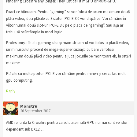
rendering Crossfire any longer. They just call it mGPU or Multi-GPU.”
Exact ce bănuiam. Pentru “gaming” se vor folosi de acum maximum două
plăci video, deci plăcile cu 3 sloturi PCI-E 3.0 vor dispărea. Vor rămâne în
viitor numai două slot-uri PCI-E 3.0 pe o placă de “gaming”. Sau așa ar
trebui să se întâmple în mod logic.
Profesioniștii în ale gaming-ului și main-stream-ul vor folosi o placă video,
iar minusculul procent de mega-super-entuziaști cu bani va folosi
maximum două plăci video pentru a juca jocurile pe monitoare 4k, la setări
maxime.
Plăcile cu multe porturi PCI-E vor rămâne pentru mineri și cei ce fac multi-
gpu computing.
Reply
Monstru
26 September 2017
AMD renunta la Crossfire pentru ca solutiile multi-GPU nu mai sunt vendor
dependent sub DX12….