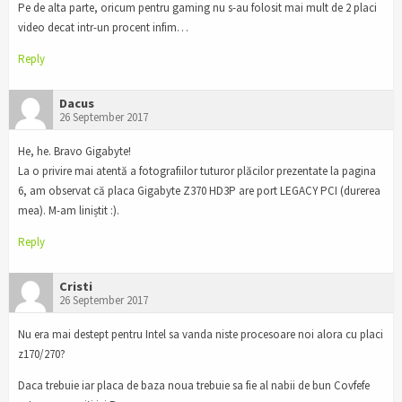
Pe de alta parte, oricum pentru gaming nu s-au folosit mai mult de 2 placi
video decat intr-un procent infim…
Reply
Dacus
26 September 2017
He, he. Bravo Gigabyte!
La o privire mai atentă a fotografiilor tuturor plăcilor prezentate la pagina
6, am observat că placa Gigabyte Z370 HD3P are port LEGACY PCI (durerea
mea). M-am liniștit :).
Reply
Cristi
26 September 2017
Nu era mai destept pentru Intel sa vanda niste procesoare noi alora cu placi
z170/270?
Daca trebuie iar placa de baza noua trebuie sa fie al nabii de bun Covfefe