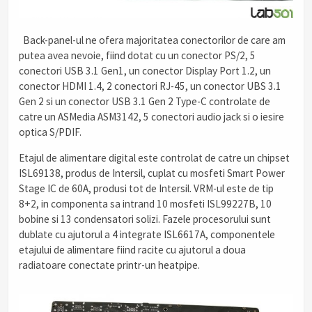
Back-panel-ul ne ofera majoritatea conectorilor de care am
putea avea nevoie, fiind dotat cu un conector PS/2, 5
conectori USB 3.1 Gen1, un conector Display Port 1.2, un
conector HDMI 1.4, 2 conectori RJ-45, un conector UBS 3.1
Gen 2 si un conector USB 3.1 Gen 2 Type-C controlate de
catre un ASMedia ASM3142, 5 conectori audio jack si o iesire
optica S/PDIF.
Etajul de alimentare digital este controlat de catre un chipset
ISL69138, produs de Intersil, cuplat cu mosfeti Smart Power
Stage IC de 60A, produsi tot de Intersil. VRM-ul este de tip
8+2, in componenta sa intrand 10 mosfeti ISL99227B, 10
bobine si 13 condensatori solizi. Fazele procesorului sunt
dublate cu ajutorul a 4 integrate ISL6617A, componentele
etajului de alimentare fiind racite cu ajutorul a doua
radiatoare conectate printr-un heatpipe.