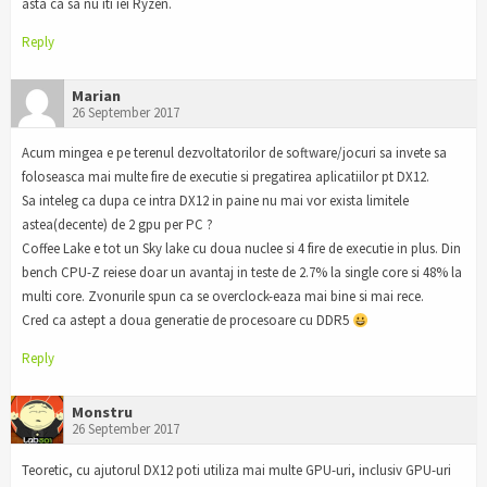
asta ca sa nu iti iei Ryzen.
Reply
Marian
26 September 2017
Acum mingea e pe terenul dezvoltatorilor de software/jocuri sa invete sa
foloseasca mai multe fire de executie si pregatirea aplicatiilor pt DX12.
Sa inteleg ca dupa ce intra DX12 in paine nu mai vor exista limitele
astea(decente) de 2 gpu per PC ?
Coffee Lake e tot un Sky lake cu doua nuclee si 4 fire de executie in plus. Din
bench CPU-Z reiese doar un avantaj in teste de 2.7% la single core si 48% la
multi core. Zvonurile spun ca se overclock-eaza mai bine si mai rece.
Cred ca astept a doua generatie de procesoare cu DDR5
Reply
Monstru
26 September 2017
Teoretic, cu ajutorul DX12 poti utiliza mai multe GPU-uri, inclusiv GPU-uri