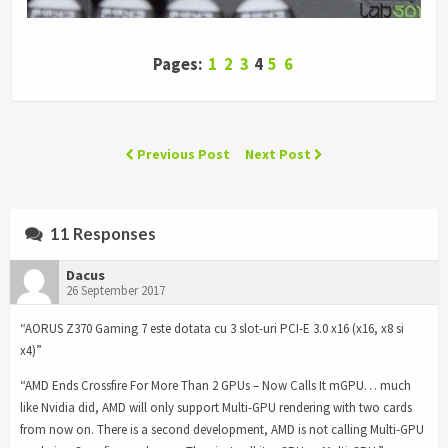
Pages:
1
2
3
4
5
6
Previous Post
Next Post
11 Responses
Dacus
26 September 2017
“AORUS Z370 Gaming 7 este dotata cu 3 slot-uri PCI-E 3.0 x16 (x16, x8 si
x4)”
“AMD Ends Crossfire For More Than 2 GPUs – Now Calls It mGPU… much
like Nvidia did, AMD will only support Multi-GPU rendering with two cards
from now on. There is a second development, AMD is not calling Multi-GPU