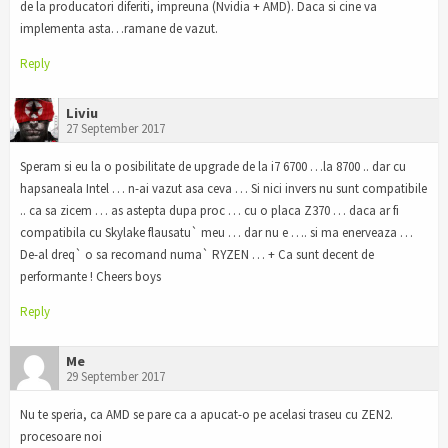
de la producatori diferiti, impreuna (Nvidia + AMD). Daca si cine va
implementa asta…ramane de vazut.
Reply
Liviu
27 September 2017
Speram si eu la o posibilitate de upgrade de la i7 6700 …la 8700 .. dar cu
hapsaneala Intel … n-ai vazut asa ceva … Si nici invers nu sunt compatibile
.. ca sa zicem … as astepta dupa proc … cu o placa Z370 … daca ar fi
compatibila cu Skylake flausatu` meu … dar nu e …. si ma enerveaza …
De-al dreq` o sa recomand numa` RYZEN … + Ca sunt decent de
performante ! Cheers boys
Reply
Me
29 September 2017
Nu te speria, ca AMD se pare ca a apucat-o pe acelasi traseu cu ZEN2.
procesoare noi