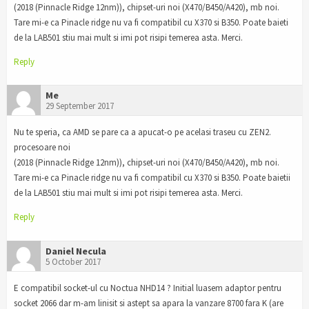
(2018 (Pinnacle Ridge 12nm)), chipset-uri noi (X470/B450/A420), mb noi.
Tare mi-e ca Pinacle ridge nu va fi compatibil cu X370 si B350. Poate baieti
de la LAB501 stiu mai mult si imi pot risipi temerea asta. Merci.
Reply
Me
29 September 2017
Nu te speria, ca AMD se pare ca a apucat-o pe acelasi traseu cu ZEN2.
procesoare noi
(2018 (Pinnacle Ridge 12nm)), chipset-uri noi (X470/B450/A420), mb noi.
Tare mi-e ca Pinacle ridge nu va fi compatibil cu X370 si B350. Poate baietii
de la LAB501 stiu mai mult si imi pot risipi temerea asta. Merci.
Reply
Daniel Necula
5 October 2017
E compatibil socket-ul cu Noctua NHD14 ? Initial luasem adaptor pentru
socket 2066 dar m-am linisit si astept sa apara la vanzare 8700 fara K (are