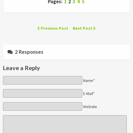
Pages:
1
2
3
4
5
Previous Post
Next Post
2 Responses
Leave a Reply
Name*
E-Mail*
Website