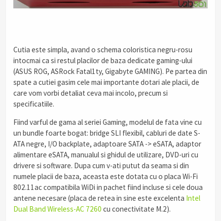
Cutia este simpla, avand o schema coloristica negru-rosu
intocmai ca si restul placilor de baza dedicate gaming-ului
(ASUS ROG, ASRock Fatal1ty, Gigabyte GAMING). Pe partea din
spate a cutiei gasim cele mai importante dotari ale placii, de
care vom vorbi detaliat ceva mai incolo, precum si
specificatiile.
Fiind varful de gama al seriei Gaming, modelul de fata vine cu
un bundle foarte bogat: bridge SLI flexibil, cabluri de date S-
ATA negre, I/O backplate, adaptoare SATA -> eSATA, adaptor
alimentare eSATA, manualul si ghidul de utilizare, DVD-uri cu
drivere si software. Dupa cum v-ati putut da seama si din
numele placii de baza, aceasta este dotata cu o placa Wi-Fi
802.11ac compatibila WiDi in pachet fiind incluse si cele doua
antene necesare (placa de retea in sine este excelenta
Intel
Dual Band Wireless-AC 7260
cu conectivitate M.2).