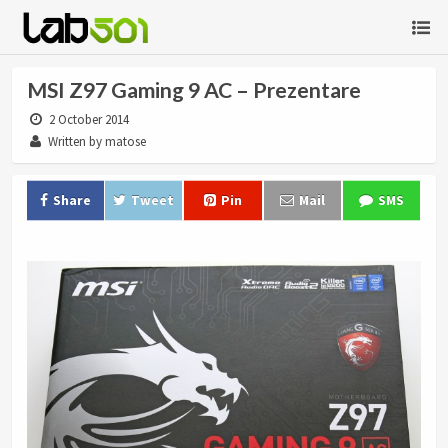
MSI Z97 Gaming 9 AC – Prezentare
2 October 2014
Written by matose
Share
Tweet
Pin
Mail
SMS