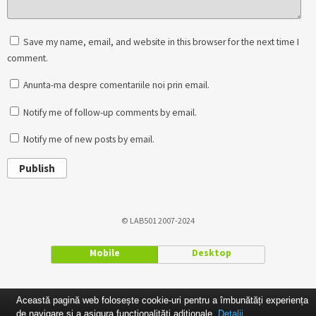
Save my name, email, and website in this browser for the next time I
comment.
Anunta-ma despre comentariile noi prin email.
Notify me of follow-up comments by email.
Notify me of new posts by email.
Publish
© LAB501 2007-2024
Mobile
Desktop
Această pagină web folosește cookie-uri pentru a îmbunătăți experiența
de navigare și a asigura funcționalițăți adiționale.
Detalii