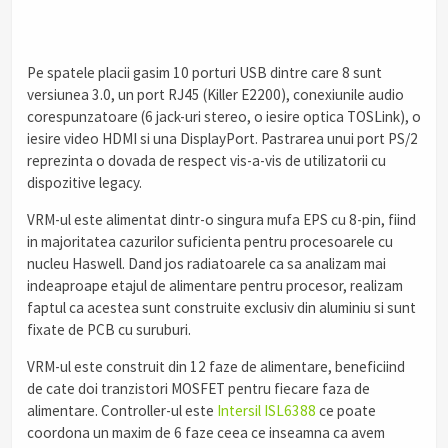
Pe spatele placii gasim 10 porturi USB dintre care 8 sunt
versiunea 3.0, un port RJ45 (Killer E2200), conexiunile audio
corespunzatoare (6 jack-uri stereo, o iesire optica TOSLink), o
iesire video HDMI si una DisplayPort. Pastrarea unui port PS/2
reprezinta o dovada de respect vis-a-vis de utilizatorii cu
dispozitive legacy.
VRM-ul este alimentat dintr-o singura mufa EPS cu 8-pin, fiind
in majoritatea cazurilor suficienta pentru procesoarele cu
nucleu Haswell. Dand jos radiatoarele ca sa analizam mai
indeaproape etajul de alimentare pentru procesor, realizam
faptul ca acestea sunt construite exclusiv din aluminiu si sunt
fixate de PCB cu suruburi.
VRM-ul este construit din 12 faze de alimentare, beneficiind
de cate doi tranzistori MOSFET pentru fiecare faza de
alimentare. Controller-ul este
Intersil ISL6388
ce poate
coordona un maxim de 6 faze ceea ce inseamna ca avem