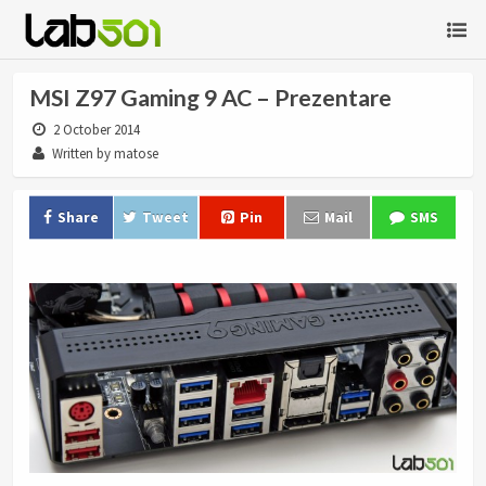
MSI Z97 Gaming 9 AC – Prezentare
2 October 2014
Written by matose
Share
Tweet
Pin
Mail
SMS