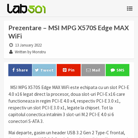
Prezentare – MSI MPG X570S Edge MAX
WiFi
13 January 2022
Written by Monstru
Share
Tweet
Pin
Mail
SMS
MSI MPG X570S Edge MAX WiFi este echipata cu un slot PCI-E
4.0 x16 legat direct la procesor, doua slot-uri PCI-E x16 care
functioneaza in regim PCI-E 4.0 x4, respectiv PCI-E 3.0 x1,
respectiv un slot PCI-E 3.0 x1, legate la chipset. Tot la
capitolul conectica intalnim 3 slot-uri M.2 PCI-E 4.0 si 6
conectori S-ATA 3.
Mai departe, gasim un header USB 3.2 Gen 2 Type-C frontal,