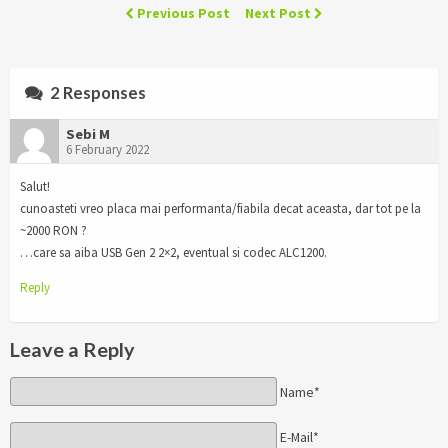
Previous Post
Next Post
2 Responses
Sebi M
6 February 2022
Salut!
cunoasteti vreo placa mai performanta/fiabila decat aceasta, dar tot pe la
~2000 RON ?
…care sa aiba USB Gen 2 2×2, eventual si codec ALC1200.
Reply
Leave a Reply
Name*
E-Mail*