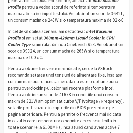
generat nimic in plus. Prin urmare, am activat
Intel Baseline
Profile
pentru a vedea scorul de referinta si temperatura
maxima atinsa in timpul testului. Am obtinut un scor de 36421,
un consum maxim de 243W si o temperatura maxima de 82 oC.
In cel de-al doilea scenariu am dezactivat
Intel Baseline
Profile
si am setat
360mm-420mm Liquid Cooler
la
CPU
Cooler Type
si am rulat din nou Cinebench R23. Am obtinut un
scor de 39324, un consum maxim de 265W si o temperatura
maxima de 100 oC.
Pentru a obtine frecvente mai ridicate, cei de la ASRock
recomanda setarea unei tensiuni de alimentare fixe, insa asa
cum am mai spus-o acesta metoda nu este o optiune buna
pentru overclocking-ul celor mai recente platforme Intel.
Pentru a obtine un scor de 41678 in conditiile unui consum
maxim de 321W am optimizat curba V/F (
V
oltage /
F
requency),
setarile pot fi vazute in capturile din BIOS prezentate pe
pagina anterioara. Pentru a permite o frecventa mai ridicata
in cazul in care temperatura o permite am crescut limita in
toate scenariile la 6100MHz, insa atunci cand avem active 7