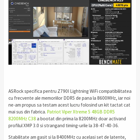
ASRock specifica pentru Z790I Lightning WiFi compatibilitatea
cu frecvente ale memoriilor DDR5 de pana la 8600MHz, iar noi
ne-am propus sa testam acest lucru folosind un kit tactat cat
mai sus din fabrica.
Patriot Viper Xtreme 5 48GB DDR5
8200MHz C38
a bootat din prima la 8200MHz doar activand
profilul XMP 3.0 si strangand timing-urile la 38-47-40-36.
Stabilitate am gasit si la 8400MHz cu acelasi set de latente,