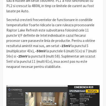
sau 8 nuclee am setat 5800MHz. PL1 a fost sincronizat cu
PL2 si crescut la 480W, in timp ce limitele de curent au fost
lasate pe Auto.
Secretul cresterii frecventelor de functionare in conditiile
temperaturilor foarte ridicate la care ruleaza procesoarele
Raptor Lake Refresh este subvoltarea folosind cele 11
puncte V/F definite de Intel individual in cazul fiecarui
procesor care paraseste linia de productie. Pentru a obtine
rezultatul amintit mai sus, am setat
-15mV
la punctul 5
(multiplicator 43x),
-50mV
la punctele 6 (multi 51x) si 7 (multi
56x) si
-25mV
la punctul 8 (multi 58). Suplimentar am scazut
5mV si la punctul 11 (multi 61x), insa acest pas nu este
neaparat necesar pentru stabilitate.