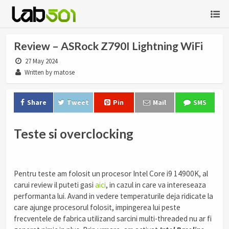
Review – ASRock Z790I Lightning WiFi
27 May 2024
Written by matose
Share
Tweet
Pin
Mail
SMS
Teste si overclocking
Pentru teste am folosit un procesor Intel Core i9 14900K, al
carui review il puteti gasi
aici
, in cazul in care va intereseaza
performanta lui. Avand in vedere temperaturile deja ridicate la
care ajunge procesorul folosit, impingerea lui peste
frecventele de fabrica utilizand sarcini multi-threaded nu ar fi