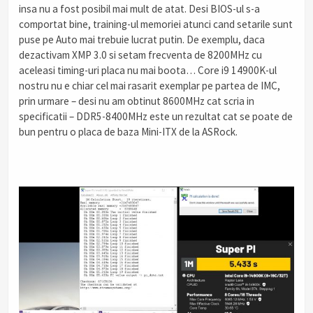
insa nu a fost posibil mai mult de atat. Desi BIOS-ul s-a
comportat bine, training-ul memoriei atunci cand setarile sunt
puse pe Auto mai trebuie lucrat putin. De exemplu, daca
dezactivam XMP 3.0 si setam frecventa de 8200MHz cu
aceleasi timing-uri placa nu mai boota… Core i9 14900K-ul
nostru nu e chiar cel mai rasarit exemplar pe partea de IMC,
prin urmare – desi nu am obtinut 8600MHz cat scria in
specificatii – DDR5-8400MHz este un rezultat cat se poate de
bun pentru o placa de baza Mini-ITX de la ASRock.