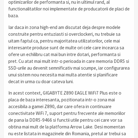
optimizarilor de performanta si, nu in ultimul rand, al
functionalitatilor noi implementate de producatorii de placi de
baza.
Iar daca in zona high-end am discutat deja despre modele
construite pentru entuziasti si overclockeri, nu trebuie sa
uitam faptul ca, pentru majoritatea utilizatorilor, cele mai
interesante produse sunt de multe ori cele care incearca sa
ofere un echilibru cat mai bun intre dotari, performanta si
pret. Cu atat mai mult intr-o perioada in care memoria DDR5 si
SSD-urile au devenit semnificativ mai scumpe, iar configurarea
unui sistem nou necesita mai multa atentie si planificare
decat in urma cu doar cateva luni.
In acest context, GIGABYTE Z890 EAGLE WiFi7 Plus este o
placa de baza interesanta, pozitionata intr-o zona mai
accesibila a gamei Z890, dar care ofera in continuare
conectivitate WiFi 7, suport pentru frecvente ale memoriilor
de pana la DDR5-9466 si functii utile pentru cei care vor sa
obtina mai mult de la platforma Arrow Lake. Desi momentan
nu este listata in magazinele din Romania, pretul ar trebui sa