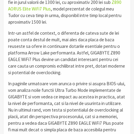
fie in jurul valorii de 1300 lei, cu aproximativ 200 lei sub
Z890
AORUS Elite WiFi7 Plus
, model prezentat de colegul meu
Tudor cu ceva timp in urma, disponibil intre timp local pentru
aproximativ 1500 lei.
Intr-un astfel de context, o diferenta de cateva sute de lei
poate conta destul de mult, mai ales daca placa de baza
reuseste sa ofere in continuare dotarile esentiale pentru o
platforma Arrow Lake performanta. Astfel, GIGABYTE Z890
EAGLE WiFi7 Plus devine un candidat interesant pentru cei
care cauta un compromis echilibrat intre pret, dotari moderne
si potential de overclocking.
In paginile urmatoare vom arunca o privire si asupra BIOS-ului,
vom analiza noile functii Ultra Turbo Mode implementate de
GIGABYTE si vom vedea ce impact au acestea in practica, atat
la nivel de performanta, cat si la nivel de usurinta in utilizare.
Nu in ultimul rand, vom testa si potentialul de overclocking al
placii, atat din perspectiva procesorului, cat si a memoriei,
pentru a vedea daca GIGABYTE Z890 EAGLE WiFi7 Plus poate
fi mai mult decat o simpla placa de baza accesibila pentru