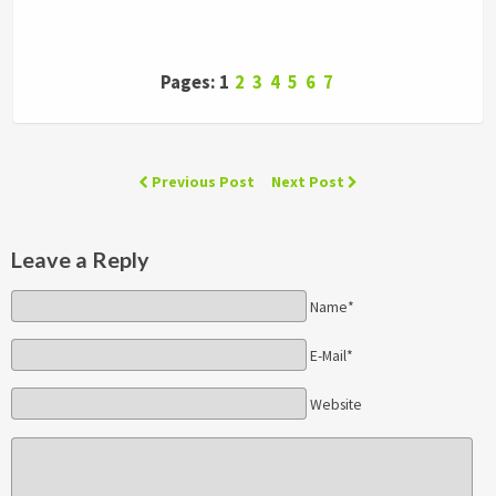
Pages: 1
2
3
4
5
6
7
Previous Post
Next Post
Leave a Reply
Name*
E-Mail*
Website