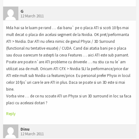
G
12 March 2011
Mda hai sa le luam pe rand … dai banu` pe o placa ATI si scoti 10 fps mai
mult decat o placa din acelasi segment de la Nvidia. OK pret/performanta
ATI > Nvidia. Dar ATI nu ofera nimic de genul Physx / 3D Surround
(functional nu tentative esuate) / CUDA. Cand dai atatia bani pe o placa
sau doua oarecum te astepti la ceva Features … aici ATI este sub pamant.
Poate are poate n`are ATI probleme cu driverele … nu stiu ca nu le`am
utilizat asa de mult. Oricum ATI CFX > Nvidia SLI la performance/price dar
ATI este mult sub Nvidia ca features/price. Eu personal prefer Physx in locul
celor 10 fps`uri care le are ATI in plus. Daca se poate si un 3D este si mai
bine.
Vorba vine … de ce nu scoate ATI un Physx si un 3D surround in loc sa faca
placi cu aceleasi dotari ?
Reply
Dinu
12 March 2011