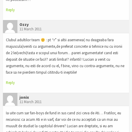
Reply
Ozzy
11 March 2011
Clubul adultilor team
: pt “r” si altii asemenea( nu deageaba fara
majuscula)veniti cu argumente,de preferat concrete si tehnice nu cu ironii
de 2 lei(vechi)!asta e scopul unui forum…pareri argumentate! cand esti
depasit de situatie ce faci!? arati limba!? infantil ! Lucian a venit cu
argumente, nu esti de acord cu el, f bine, vino cu contra-argumente, nu ne
face sa ne pierdem timpul cititndu-ti ineptiile!
Reply
jonix
11 March 2011
Ia uite cum sar fan-boys de fund in sus cand zici ceva de Ati… Fratilor, eu
recunosc ca acum Ati e in varf, dar voi de ce nu acceptati ca un mai au
muuult de studiat la capitolul drivere? Lucian are dreptate, si eu am