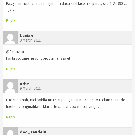
Basty – in curand. Inca ne gandim daca sa il facem separat, sau 1,2 6990 vs
1,2 590
Reply
Lucian
9 March 2011
@Executor
Pai la solitaire nu sunt probleme, asa e!
Reply
arhe
9 March 2011
Luciene, mah, nici Nvidia nu te-ar plati, 1 leu macar, pt o reclama atat de
lipsita de originalitate. Mai fa-te ca lucri, poate convingi…
Reply
ded_sandelu