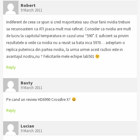
Robert
9 March 2011
Indiferent de ceea ce spun si cred majoritatea sau chiar fanii nvidia trebuie
sa recunoastem ca ATI joaca mult mai rafinat. Consider ca nvidia are mult
de lucru la capitolul temperatura in cazul unui “590”. E suficient sa privim
rezultatele si vede ca nvidia nu a reusit sa bata inca 5970… asteptam o
replica puternica din partea nvidia, la urma urmei acest razboi este in
avantajul nostru,nu ? Felicitarile mele echipei lab501
Reply
Basty
9 March 2011
Pe cand un review HD6990 Crossfire X?
Reply
Lucian
9 March 2011