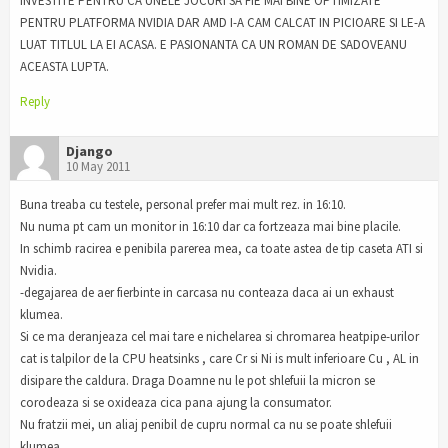
INVESTITE PENTRU CA UNELE JOCURI SA FIE MAI BINE OPTIMIZATE
PENTRU PLATFORMA NVIDIA DAR AMD I-A CAM CALCAT IN PICIOARE SI LE-A
LUAT TITLUL LA EI ACASA. E PASIONANTA CA UN ROMAN DE SADOVEANU
ACEASTA LUPTA.
Reply
Django
10 May 2011
Buna treaba cu testele, personal prefer mai mult rez. in 16:10.
Nu numa pt cam un monitor in 16:10 dar ca fortzeaza mai bine placile.
In schimb racirea e penibila parerea mea, ca toate astea de tip caseta ATI si
Nvidia.
-degajarea de aer fierbinte in carcasa nu conteaza daca ai un exhaust
klumea.
Si ce ma deranjeaza cel mai tare e nichelarea si chromarea heatpipe-urilor
cat is talpilor de la CPU heatsinks , care Cr si Ni is mult inferioare Cu , AL in
disipare the caldura. Draga Doamne nu le pot shlefuii la micron se
corodeaza si se oxideaza cica pana ajung la consumator.
Nu fratzii mei, un aliaj penibil de cupru normal ca nu se poate shlefuii
klumea.