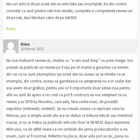
Nici un articol de pe acest site nu este fake sau incomplet, ba din contra
consider ca sunt printre cele mai reusite, complete si competente review-uri
de pe net, deci felicitari celor de pe lab501!
Reply
Dinu
10 March 2011
Nu ma multumit review-ul, chestia cu “n-am avut timp” nu prea merge. Voi
puteati sa publicati un review pe 9 sau pe 10 martie si garantez ca nimeni
din cei ce nu sunt intamplator pe acest site nu aveau sa se intrebe ce se
intampla, din contra, aveau sa gandeasca ca asteptarea nu e in zadar dar
asa avem doar grafice, pentru unii or fi importante doar astea insa pentru
altii nu sunt de ajuns si nu cred ca pot fi contrazis eu ma asteptam la un
rewiev a la 5970 by Monstru, care este, fara vorbe mari, de povestit
nepotilor (interesati, evident). Sa nu creada cineva ca reprosez ceva lui
Matose, pur si simplu acest site are un status ce trebuie ridicat sau mentinut
macar, si nu ar trebui sa publicati articole chiar la 00:00:01 dupa expirarea
NDA-ului, ca de altfel reiese ca voi umblati din urma producatorilor si nu
invers, cum ar fi normal. Referitor la placa, doar asta pot sa zic, pana nu