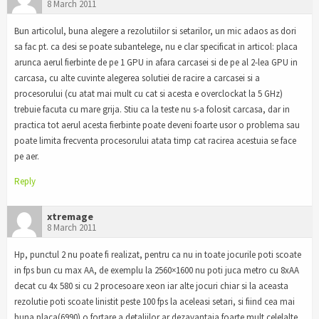
8 March 2011
Bun articolul, buna alegere a rezolutiilor si setarilor, un mic adaos as dori
sa fac pt. ca desi se poate subantelege, nu e clar specificat in articol: placa
arunca aerul fierbinte de pe 1 GPU in afara carcasei si de pe al 2-lea GPU in
carcasa, cu alte cuvinte alegerea solutiei de racire a carcasei si a
procesorului (cu atat mai mult cu cat si acesta e overclockat la 5 GHz)
trebuie facuta cu mare grija. Stiu ca la teste nu s-a folosit carcasa, dar in
practica tot aerul acesta fierbinte poate deveni foarte usor o problema sau
poate limita frecventa procesorului atata timp cat racirea acestuia se face
pe aer.
Reply
xtremage
8 March 2011
Hp, punctul 2 nu poate fi realizat, pentru ca nu in toate jocurile poti scoate
in fps bun cu max AA, de exemplu la 2560×1600 nu poti juca metro cu 8xAA
decat cu 4x 580 si cu 2 procesoare xeon iar alte jocuri chiar si la aceasta
rezolutie poti scoate linistit peste 100 fps la aceleasi setari, si fiind cea mai
buna placa(6990) o fortare a detaliilor ar dezavantaja foarte mult celelalte