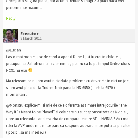
orice joc o singura placa, dar acuma trebuie sa bagi 2-3 placi daca vrei
performante maxime.
Reply
Executor
9 March 2011
@Lucian
Las-o mai moale , joc de cand a aparut Dune 1 , si tu erai in chilotei ,
presupun ca Saboteur nu iti zice nimic , pentru ca tu pe timpul Sintez-ului si
HC91 nu erai
Ma refeream ca nu am avut niciodata probleme cu driver-ele in nici un joc ,
si am avut placi de la Trident 1mb pana la HD 6950 ( flash la 6970 )
momentan .
@Monstru explica-mi si mie de ce e diferenta asa mare intre jocurile “The
Way it`s Meant to be Played” si cele care nu sunt sponsorizate de Nvidia ,
oare au relevanta cand e vorba de comparatie intre ATI – NVIDIA ? Aici ma
refer la AVP unde mie mi se pare ca se spune adevarul intre puterea placilor
( posibil sa ma insel eu )