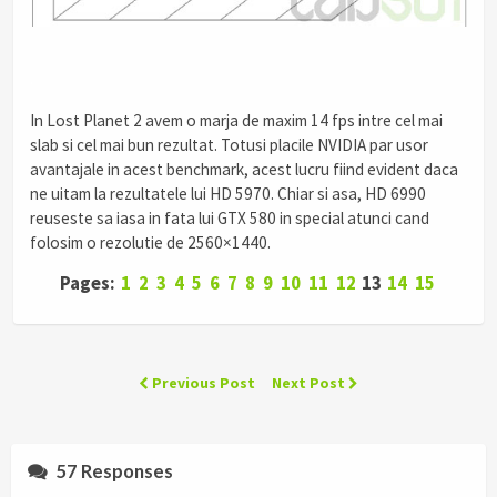
.
In Lost Planet 2 avem o marja de maxim 14 fps intre cel mai
slab si cel mai bun rezultat. Totusi placile NVIDIA par usor
avantajale in acest benchmark, acest lucru fiind evident daca
ne uitam la rezultatele lui HD 5970. Chiar si asa, HD 6990
reuseste sa iasa in fata lui GTX 580 in special atunci cand
folosim o rezolutie de 2560×1440.
Pages:
1
2
3
4
5
6
7
8
9
10
11
12
13
14
15
Previous Post
Next Post
57 Responses