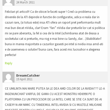
24 March 2011
Felictari pt articol!! Ca de obicei le faceti super ! Cred ca problema cu
driverele de la ATI depinde in functie de configuratie, adica e reala dar in
cazuri rare, (si totusi este) insa ATI ofera un raport pret performanta mult
mai bun decat nVidia, clar! Eram “fan” nVidia dar preturile lor cat si politica
mi se pare aberanta, la fel si cea de la Intel (schimbarea atat de deasa a
socketului cat si preturile, ma rog e mai bine cu Sandy, dar…)Stabilitate f
buna in marea majoritate a cazurilor gasesti pe intel si nvidia insa amd-ati
e de asemenea o solutie f buna care, fara acest mic lucrushor e alegerea
perfecta!
Reply
DreamCatcher
19 April 2011
CE UMILINTA MAI MARE PUTEA SA LE DEA AMD CELOR DE LA NVIDIA??? LE-A
INGENUNCHIAT VARFUL DE GAMA CU ACEST MONSTRU HD6990 PE O
PLATFORMA CU UN PROCESOR DE LA INTEL CARE SE STIE CA SUNT DE-AI
CASEI!!! N-AM NIMIC CU TANDEMUL INTEL-NVIDIA SI CU MULTELE MILIOANE