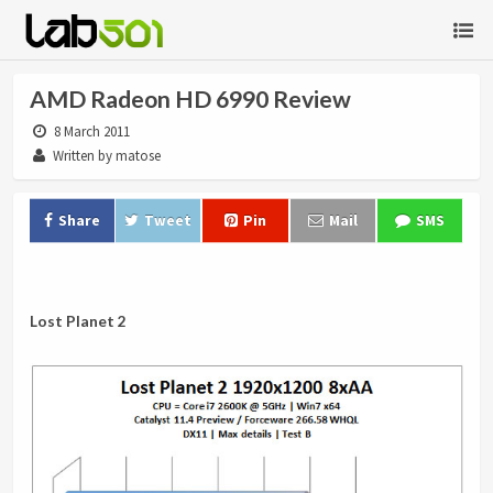
AMD Radeon HD 6990 Review
8 March 2011
Written by matose
Share
Tweet
Pin
Mail
SMS
.
Lost Planet 2