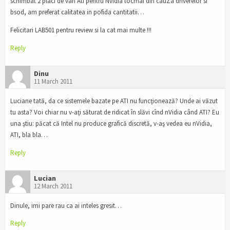
schimbat 2 placi de varf Ati pentru Nvidia tocmai din cauZa driverelor si
bsod, am preferat calitatea in pofida cantitatii…
Felicitari LAB501 pentru review si la cat mai multe !!!
Reply
Dinu
11 March 2011
Luciane tată, da ce sistemele bazate pe ATI nu funcţionează? Unde ai văzut
tu asta? Voi chiar nu v-aţi săturat de ridicat în slăvi cînd nVidia când ATI? Eu
una ştiu: păcat că Intel nu produce grafică discretă, v-aş vedea eu nVidia,
ATI, bla bla…
Reply
Lucian
12 March 2011
Dinule, imi pare rau ca ai inteles gresit…
Reply