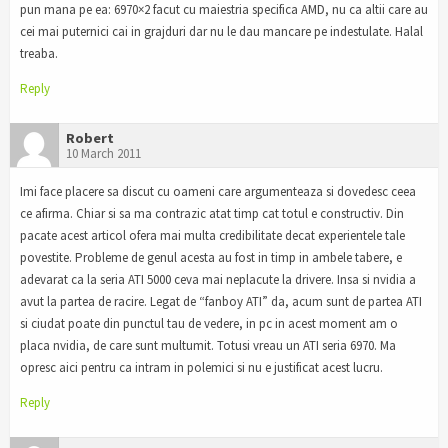
pun mana pe ea: 6970×2 facut cu maiestria specifica AMD, nu ca altii care au
cei mai puternici cai in grajduri dar nu le dau mancare pe indestulate. Halal
treaba.
Reply
Robert
10 March 2011
Imi face placere sa discut cu oameni care argumenteaza si dovedesc ceea
ce afirma. Chiar si sa ma contrazic atat timp cat totul e constructiv. Din
pacate acest articol ofera mai multa credibilitate decat experientele tale
povestite. Probleme de genul acesta au fost in timp in ambele tabere, e
adevarat ca la seria ATI 5000 ceva mai neplacute la drivere. Insa si nvidia a
avut la partea de racire. Legat de “fanboy ATI” da, acum sunt de partea ATI
si ciudat poate din punctul tau de vedere, in pc in acest moment am o
placa nvidia, de care sunt multumit. Totusi vreau un ATI seria 6970. Ma
opresc aici pentru ca intram in polemici si nu e justificat acest lucru.
Reply