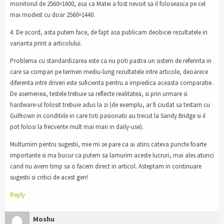
monitorul de 2560×1600, asa ca Matei a fost nevoit sa il foloseasca pe cel
mai modest cu doar 2560×1440.
4. De acord, asta putem face, de fapt asa publicam deobicei rezultatele in
varianta print a articolului.
Problema cu standardizarea este ca nu poti pastra un sistem de referinta in
care sa compari pe termen mediu-lung rezultatele intre articole, deoarece
diferenta intre driveri este suficienta pentru a impiedica aceasta comparatie.
De asemenea, testele trebuie sa reflecte realitatea, si prin urmare si
hardware-ul folosit trebuie adus la zi (de exemplu, ar fi ciudat sa testam cu
Gulftown in conditiile in care toti pasionatii au trecut la Sandy Bridge si il
pot folosi la frecvente mult mai mari in daily-use).
Multumim pentru sugestii, mie mi se pare ca ai atins cateva puncte foarte
importante si ma bucur ca putem sa lamurim aceste lucruri, mai ales atunci
cand nu avem timp sa o facem direct in articol. Asteptam in continuare
sugestii si critici de acest gen!
Reply
Moshu