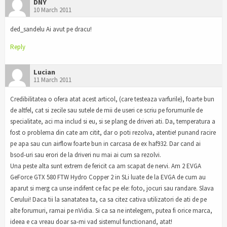
DNY
10 March 2011
ded_sandelu Ai avut pe dracu!
Reply
Lucian
11 March 2011
Credibilitatea o ofera atat acest articol, (care testeaza varfurile), foarte bun
de altfel, cat si zecile sau sutele de mii de useri ce scriu pe forumurile de
specialitate, aci ma includ si eu, si se plang de driveri ati. Da, temperatura a
fost o problema din cate am citit, dar o poti rezolva, atentie! punand racire
pe apa sau cun airflow foarte bun in carcasa de ex haf932. Dar cand ai
bsod-uri sau erori de la driveri nu mai ai cum sa rezolvi.
Una peste alta sunt extrem de fericit ca am scapat de nervi. Am 2 EVGA
GeForce GTX 580 FTW Hydro Copper 2 in SLi luate de la EVGA de cum au
aparut si merg ca unse indifent ce fac pe ele: foto, jocuri sau randare. Slava
Cerului! Daca tii la sanatatea ta, ca sa citez cativa utilizatori de ati de pe
alte forumuri, ramai pe nVidia. Si ca sa ne intelegem, putea fi orice marca,
ideea e ca vreau doar sa-mi vad sistemul functionand, atat!