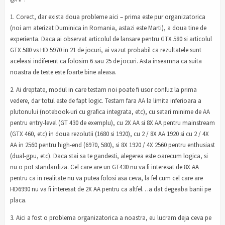
1. Corect, dar exista doua probleme aici – prima este pur organizatorica
(noi am aterizat Duminica in Romania, astazi este Marti), a doua tine de
experienta. Daca ai observat articolul de lansare pentru GTX 580 si articolul
GTX 580 vs HD 5970 in 21 de jocuri, ai vazut probabil ca rezultatele sunt
aceleasi indiferent ca folosim 6 sau 25 de jocuri. Asta inseamna ca suita
noastra de teste este foarte bine aleasa.
2. Ai dreptate, modul in care testam noi poate fi usor confuz la prima
vedere, dar totul este de fapt logic. Testam fara AA la limita inferioara a
plutonului (notebook-uri cu grafica integrata, etc), cu setari minime de AA
pentru entry-level (GT 430 de exemplu), cu 2X AA si 8X AA pentru mainstream
(GTX 460, etc) in doua rezolutii (1680 si 1920), cu 2 / 8X AA 1920 si cu 2 / 4X
AA in 2560 pentru high-end (6970, 580), si 8X 1920 / 4X 2560 pentru enthusiast
(dual-gpu, etc). Daca stai sa te gandesti, alegerea este oarecum logica, si
nu o pot standardiza. Cel care are un GT430 nu va fi interesat de 8X AA
pentru ca in realitate nu va putea folosi asa ceva, la fel cum cel care are
HD6990 nu va fi interesat de 2X AA pentru ca altfel…a dat degeaba banii pe
placa.
3. Aici a fost o problema organizatorica a noastra, eu lucram deja ceva pe