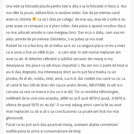
Una este sa folosesti placile pentru test si alta e sa le folosesti in fiece zi. Aici
ma refer la jocuri, editare foto si randare video. Dar de pe vremea cand
eram in chilotei
ca sa-l citez pe colegu’ de mai sus, erau k6-2-urile si nu
prea aveai ce compara ca si placi video. Asta pana a aparut voodoo daca
va mai aduceti aminte si care mergeau brici. Dar inca o data, cam asa-mi
aduc aminte de pe vremea chiloteilor, s-ar putea sa ma insel.
Robert tie ca si fan-boy ati ar trebui sa-ti zic ca singura placa ce mi-a mers
ca si unsa a fost un x800 xt pe… si cam atat. In rest numai neplaceri am
avut cu ati. Iti detectez rafinatul si subtilul sarcasm din mesaj si ma
deranjeaza. Imi place ca esti brusc impartial :). Nu am nici o parte de tinut si
aci-ti dau dreptate, ma intereseaza strict sa-mi pot face treaba cu un
produs, fie el ati, nvidia, intel, amd, s.a.m.d. dar credeti-ma cand va zic ca
at cand iti faci 100 de draci din cauza undor driveri, INEVITABIL te uiti si-n
carcasa sa vezi ce marca e (nu ca n-ai sti). Tin cu evolutia tehnologiei,
indiferent de la cine vine aceasta, altfel nu as fi avut 4870×2 quad, 2×5870 si
ultima de quad 5970 zic eu da? O sa mai adaug amici care la fel au avut
mari neplaceri cu ati si at o sa concluzionez ca poate-am fost noi mai
ghinionisti.
Pacat ca nu pot sa-ti dau pe privat mesaj, scuteam atatea comentarii
inultile pana la urma si consumatoare de timp.