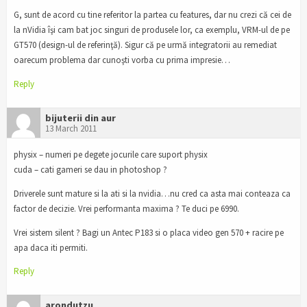
G, sunt de acord cu tine referitor la partea cu features, dar nu crezi că cei de
la nVidia îşi cam bat joc singuri de produsele lor, ca exemplu, VRM-ul de pe
GT570 (design-ul de referinţă). Sigur că pe urmă integratorii au remediat
oarecum problema dar cunoşti vorba cu prima impresie…
Reply
bijuterii din aur
13 March 2011
physix – numeri pe degete jocurile care suport physix
cuda – cati gameri se dau in photoshop ?
Driverele sunt mature si la ati si la nvidia…nu cred ca asta mai conteaza ca
factor de decizie. Vrei performanta maxima ? Te duci pe 6990.
Vrei sistem silent ? Bagi un Antec P183 si o placa video gen 570 + racire pe
apa daca iti permiti.
Reply
arondutzu