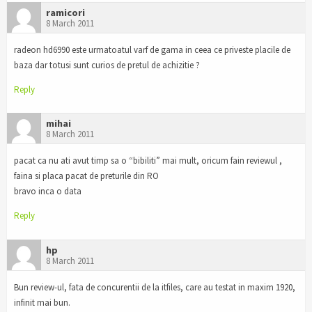
ramicori
8 March 2011
radeon hd6990 este urmatoatul varf de gama in ceea ce priveste placile de
baza dar totusi sunt curios de pretul de achizitie ?
Reply
mihai
8 March 2011
pacat ca nu ati avut timp sa o “bibiliti” mai mult, oricum fain reviewul ,
faina si placa pacat de preturile din RO
bravo inca o data
Reply
hp
8 March 2011
Bun review-ul, fata de concurentii de la itfiles, care au testat in maxim 1920,
infinit mai bun.