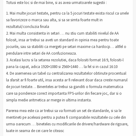
Totusi este loc si de mai bine, si as avea urmatoarele sugestii :
1. Mai multe jocuri testate, pentru ca la 5 jocuri testate exista riscul ca unele
sa favorizeze o marca sau alta, si sa se simta foarte mult in
rezultatul/concluzia finala
2. Mai multa consistenta in setari … nu stiu cum stabiliti nivelul de AA
folosit, insa ar trebui sa aveti un standard in opinia mea pentru toate
jocurile, sau sa stabiliti ca mergeti pe setari maxime ca hardocp… altfel o
pendulare intre setari de AA confuzioneaza.
3. Acelasi lucru si la setarea rezolutiei, daca folositi format 16:9, folositi-l
pana la capat, adica 1920×1080 si 2560×1440 … la fel si in cazul 16:10
4. De asemenea un tabel cu centralizarea rezultatelor obtinute procentual
la sfarsit ar fi foarte util, insa acesta ar fi relevant doar daca creste numarul
de jocuri testate… Binenteles ar trebui sa ganditi o formula matematica
care sa pondereze corect importanta FPS-urilor din fiecare joc, dar si o
simpla medie aritmetica ar merge in ultima instanta.
Parerea mea este ca ar trebui sa va formati un set de standarde, si sa le
mentineti pe aceleasi pentru a putea fi comparabile rezultatele cu cele din
urma oarecum … bineteles cu modificarile de drivere/hardware de rigoare,
luate in seama de cei care le citeasc