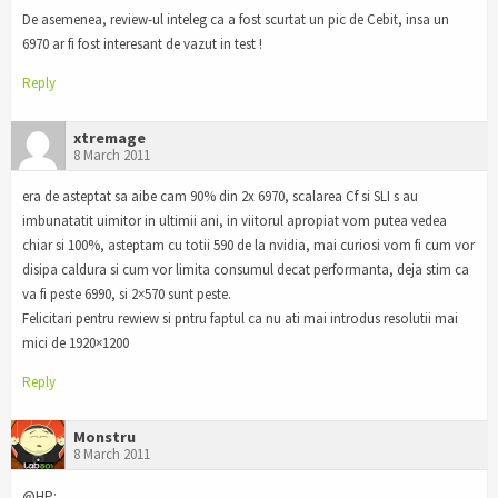
De asemenea, review-ul inteleg ca a fost scurtat un pic de Cebit, insa un
6970 ar fi fost interesant de vazut in test !
Reply
xtremage
8 March 2011
era de asteptat sa aibe cam 90% din 2x 6970, scalarea Cf si SLI s au
imbunatatit uimitor in ultimii ani, in viitorul apropiat vom putea vedea
chiar si 100%, asteptam cu totii 590 de la nvidia, mai curiosi vom fi cum vor
disipa caldura si cum vor limita consumul decat performanta, deja stim ca
va fi peste 6990, si 2×570 sunt peste.
Felicitari pentru rewiew si pntru faptul ca nu ati mai introdus resolutii mai
mici de 1920×1200
Reply
Monstru
8 March 2011
@HP: