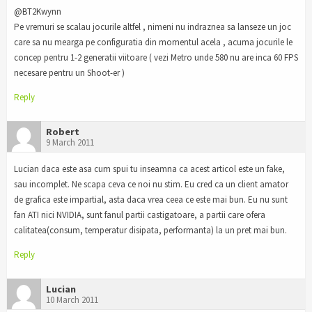
@BT2Kwynn
Pe vremuri se scalau jocurile altfel , nimeni nu indraznea sa lanseze un joc
care sa nu mearga pe configuratia din momentul acela , acuma jocurile le
concep pentru 1-2 generatii viitoare ( vezi Metro unde 580 nu are inca 60 FPS
necesare pentru un Shoot-er )
Reply
Robert
9 March 2011
Lucian daca este asa cum spui tu inseamna ca acest articol este un fake,
sau incomplet. Ne scapa ceva ce noi nu stim. Eu cred ca un client amator
de grafica este impartial, asta daca vrea ceea ce este mai bun. Eu nu sunt
fan ATI nici NVIDIA, sunt fanul partii castigatoare, a partii care ofera
calitatea(consum, temperatur disipata, performanta) la un pret mai bun.
Reply
Lucian
10 March 2011