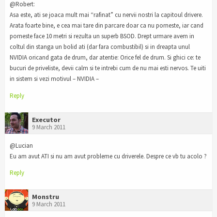
@Robert:
Asa este, ati se joaca mult mai “rafinat” cu nervii nostri la capitoul drivere.
Arata foarte bine, e cea mai tare din parcare doar ca nu porneste, iar cand
porneste face 10 metri si rezulta un superb BSOD. Drept urmare avem in
coltul din stanga un bolid ati (dar fara combustibil) si in dreapta unul
NVIDIA oricand gata de drum, dar atentie: Orice fel de drum. Si ghici ce: te
bucuri de priveliste, devii calm si te intrebi cum de nu mai esti nervos. Te uiti
in sistem si vezi motivul – NVIDIA –
Reply
Executor
9 March 2011
@Lucian
Eu am avut ATI si nu am avut probleme cu driverele. Despre ce vb tu acolo ?
Reply
Monstru
9 March 2011