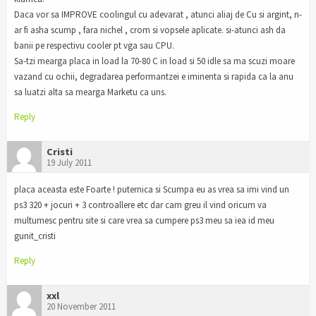
Daca vor sa IMPROVE coolingul cu adevarat , atunci aliaj de Cu si argint, n-
ar fi asha scump , fara nichel , crom si vopsele aplicate. si-atunci ash da
banii pe respectivu cooler pt vga sau CPU.
Sa-tzi mearga placa in load la 70-80 C in load si 50 idle sa ma scuzi moare
vazand cu ochii, degradarea performantzei e iminenta si rapida ca la anu
sa luatzi alta sa mearga Marketu ca uns.
Reply
Cristi
19 July 2011
placa aceasta este Foarte ! puternica si Scumpa eu as vrea sa imi vind un
ps3 320 + jocuri + 3 controallere etc dar cam greu il vind oricum va
multumesc pentru site si care vrea sa cumpere ps3 meu sa iea id meu
gunit_cristi
Reply
xxl
20 November 2011