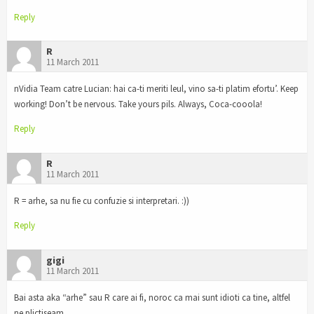
Reply
R
11 March 2011
nVidia Team catre Lucian: hai ca-ti meriti leul, vino sa-ti platim efortu’. Keep
working! Don’t be nervous. Take yours pils. Always, Coca-cooola!
Reply
R
11 March 2011
R = arhe, sa nu fie cu confuzie si interpretari. :))
Reply
gigi
11 March 2011
Bai asta aka “arhe” sau R care ai fi, noroc ca mai sunt idioti ca tine, altfel
ne plictiseam…