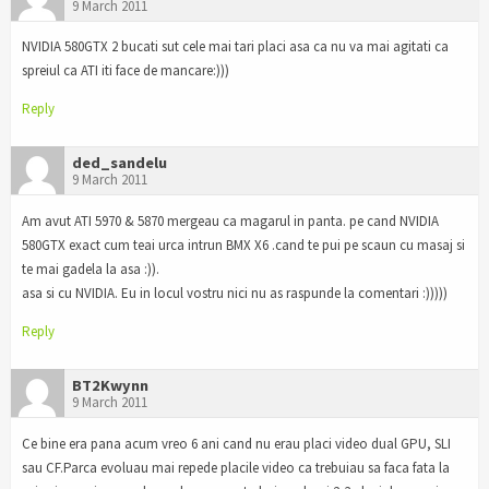
9 March 2011
NVIDIA 580GTX 2 bucati sut cele mai tari placi asa ca nu va mai agitati ca
spreiul ca ATI iti face de mancare:)))
Reply
ded_sandelu
9 March 2011
Am avut ATI 5970 & 5870 mergeau ca magarul in panta. pe cand NVIDIA
580GTX exact cum teai urca intrun BMX X6 .cand te pui pe scaun cu masaj si
te mai gadela la asa :)).
asa si cu NVIDIA. Eu in locul vostru nici nu as raspunde la comentari :)))))
Reply
BT2Kwynn
9 March 2011
Ce bine era pana acum vreo 6 ani cand nu erau placi video dual GPU, SLI
sau CF.Parca evoluau mai repede placile video ca trebuiau sa faca fata la