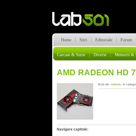
Home
Stiri
Editoriale
Forum
Carcase & Surse
Diverse
Memorii & 
AMD RADEON HD 77
Scris de:
matose
, in catego
Navigare capitole: