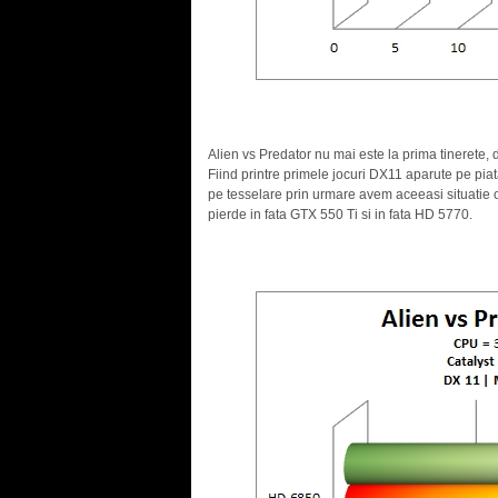
.
Alien vs Predator nu mai este la prima tinerete, 
Fiind printre primele jocuri DX11 aparute pe pia
pe tesselare prin urmare avem aceeasi situatie 
pierde in fata GTX 550 Ti si in fata HD 5770.
.