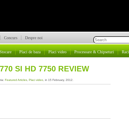
Concurs
Despre noi
Stocare
Placi de baza
Placi video
Procesoare & Chipseturi
Raci
70 SI HD 7750 REVIEW
ria:
Featured Articles
,
Placi video
, in 15 February, 2012.