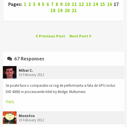
Pages:
1
2
3
4
5
6
7
8
9
10
11
12
13
14
15
16
17
18
19
20
21
Previous Post
Next Post
67 Responses
Mihai C.
15 February 2012
Se poate face o comparatie va rog de performanta si fata de GPU inclus
(HD 4000) in procesoarele Intel Ivy Bridge. Multumesc.
Reply
Monstru
15 February 2012