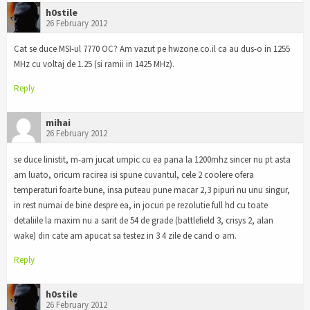
h0stile
26 February 2012
Cat se duce MSI-ul 7770 OC? Am vazut pe hwzone.co.il ca au dus-o in 1255
MHz cu voltaj de 1.25 (si ramii in 1425 MHz).
Reply
mihai
26 February 2012
se duce linistit, m-am jucat umpic cu ea pana la 1200mhz sincer nu pt asta
am luato, oricum racirea isi spune cuvantul, cele 2 coolere ofera
temperaturi foarte bune, insa puteau pune macar 2,3 pipuri nu unu singur,
in rest numai de bine despre ea, in jocuri pe rezolutie full hd cu toate
detaliile la maxim nu a sarit de 54 de grade (battlefield 3, crisys 2, alan
wake) din cate am apucat sa testez in 3 4 zile de cand o am.
Reply
h0stile
26 February 2012