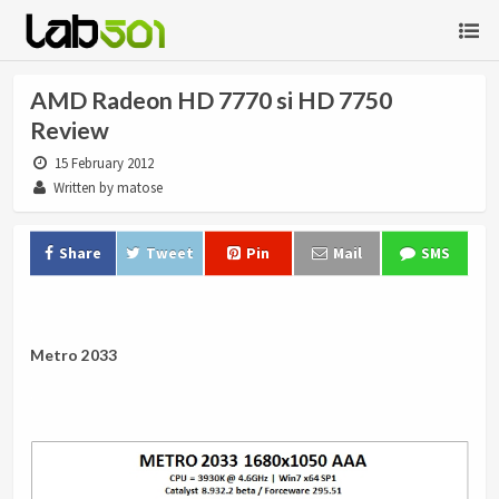
AMD Radeon HD 7770 si HD 7750
Review
15 February 2012
Written by matose
Share
Tweet
Pin
Mail
SMS
.
Metro 2033
.