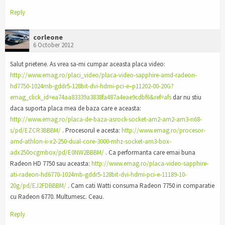
Reply
corleone
6 October 2012
Salut prietene. As vrea sa-mi cumpar aceasta placa video:
http://www.emag.ro/placi_video/placa-video-sapphire-amd-radeon-
hd7750-1024mb-gddr5-128bit-dvi-hdmi-pci-e–p11202-00-20G?
emag_click_id=ea74aa83339a3838fa487a4eae9cdbf6&ref=afs
dar nu stiu
daca suporta placa mea de baza care e aceasta:
http://www.emag.ro/placa-de-baza-asrock-socket-am2-am2-am3-n68-
s/pd/EZCR3BBBM/
. Procesorul e acesta:
http://www.emag.ro/procesor-
amd-athlon-ii-x2-250-dual-core-3000-mhz-socket-am3-box-
adx250ocgmbox/pd/E0NW2BBBM/
. Ca performanta care emai buna
Radeon HD 7750 sau aceasta:
http://www.emag.ro/placa-video-sapphire-
ati-radeon-hd6770-1024mb-gddr5-128bit-dvi-hdmi-pci-e-11189-10-
20g/pd/EJ2FDBBBM/
. Cam cati Watti consuma Radeon 7750 in comparatie
cu Radeon 6770. Multumesc. Ceau.
Reply