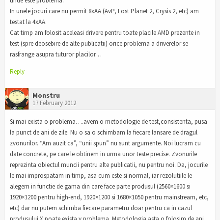
unde este problema.
In unele jocuri care nu permit 8xAA (AvP, Lost Planet 2, Crysis 2, etc) am
testat la 4xAA.
Cat timp am folosit aceleasi drivere pentru toate placile AMD prezente in
test (spre deosebire de alte publicatii) orice problema a driverelor se
rasfrange asupra tuturor placilor…
Reply
Monstru
17 February 2012
Si mai exista o problema….avem o metodologie de test,consistenta, pusa
la punct de ani de zile. Nu o sa o schimbam la fiecare lansare de dragul
zvonurilor. “Am auzit ca”, “unii spun” nu sunt argumente. Noi lucram cu
date concrete, pe care le obtinem in urma unor teste precise. Zvonurile
reprezinta obiectul muncii pentru alte publicatii, nu pentru noi. Da, jocurile
le mai improspatam in timp, asa cum este si normal, iar rezolutiile le
alegem in functie de gama din care face parte produsul (2560×1600 si
1920×1200 pentru high-end, 1920×1200 si 1680×1050 pentru mainstream, etc,
etc) dar nu putem schimba fiecare parametru doar pentru ca in cazul
produsului X poate exista y problema. Metodologia asta o folosim de ani