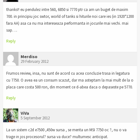
thanks!! eu pendulez intre 560, 6850 si 7770 ptr ca am un buget de maxim
700. in principiu joc swtor, world of tanks si hiturile noi care ies (in 1920*1200
fara AA) asa ca nu ma intereseaza performanta in jocurile mai vechi. mai
sap….
Reply
Merdiso
29 February 2012
Frumos review, insa, nu sunt de acord cu acea concluzie trasa in legatura
cu 7750. O avea ea un consum scazut, dar ma asteptam la mai mult de la o
placa care costa 500 ron, din moment ce d-abea daca o depaseste pe 5770.
Reply
ViVa
5 September 2012
La un sistem c2d e7500 ,450w sursa , se merita un MSI 7750 oc ?, nu o va
trage in jos procesorul? sursa va duce? multumesc anticipat.