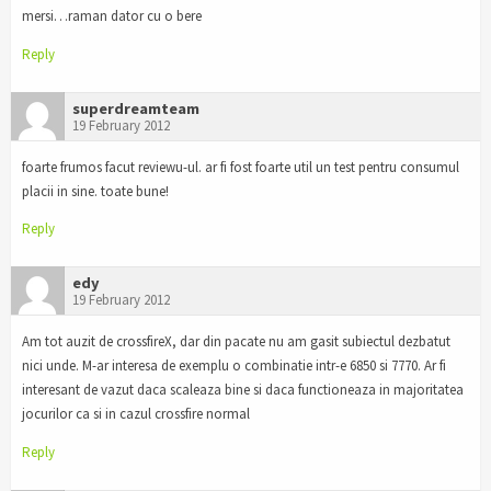
mersi…raman dator cu o bere
Reply
superdreamteam
19 February 2012
foarte frumos facut reviewu-ul. ar fi fost foarte util un test pentru consumul
placii in sine. toate bune!
Reply
edy
19 February 2012
Am tot auzit de crossfireX, dar din pacate nu am gasit subiectul dezbatut
nici unde. M-ar interesa de exemplu o combinatie intr-e 6850 si 7770. Ar fi
interesant de vazut daca scaleaza bine si daca functioneaza in majoritatea
jocurilor ca si in cazul crossfire normal
Reply