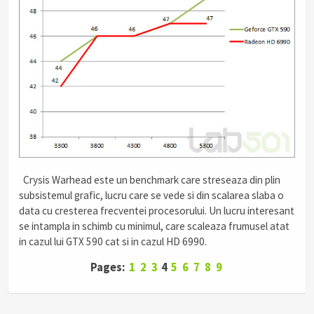
.
Crysis Warhead este un benchmark care streseaza din plin
subsistemul grafic, lucru care se vede si din scalarea slaba o
data cu cresterea frecventei procesorului. Un lucru interesant
se intampla in schimb cu minimul, care scaleaza frumusel atat
in cazul lui GTX 590 cat si in cazul HD 6990.
Pages:
1
2
3
4
5
6
7
8
9