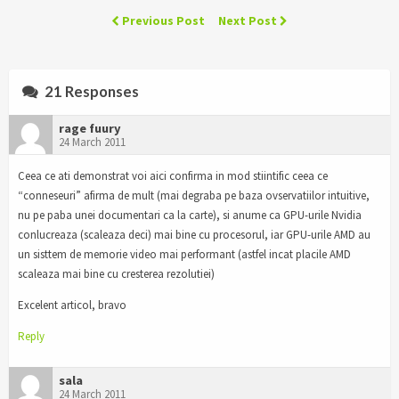
Previous Post
Next Post
21 Responses
rage fuury
24 March 2011
Ceea ce ati demonstrat voi aici confirma in mod stiintific ceea ce
“conneseuri” afirma de mult (mai degraba pe baza ovservatiilor intuitive,
nu pe paba unei documentari ca la carte), si anume ca GPU-urile Nvidia
conlucreaza (scaleaza deci) mai bine cu procesorul, iar GPU-urile AMD au
un sisttem de memorie video mai performant (astfel incat placile AMD
scaleaza mai bine cu cresterea rezolutiei)
Excelent articol, bravo
Reply
sala
24 March 2011