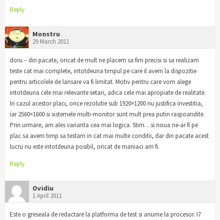
Reply
Monstru
29 March 2011
doru – din pacate, oricat de mult ne placem sa fim precisi si sa realizam
teste cat mai complete, intotdeuna timpul pe care il avem la dispozitie
pentru articolele de lansare va fi limitat. Motiv pentru care vom alege
intotdeuna cele mai relevante setari, adica cele mai apropiate de realitate.
In cazul acestor placi, orice rezolutie sub 1920×1200 nu justifica investitia,
iar 2560×1600 si sistemele multi-monitor sunt mult prea putin raspoandite.
Prin urmare, am ales varianta cea mai logica. Stim…si noua ne-ar fi pe
plac sa avem timp sa testam in cat mai multe conditii, dar din pacate acest
lucru nu este intotdeuna posibil, oricat de maniaci am fi.
Reply
Ovidiu
1 April 2011
Este o greseala de redactare la platforma de test si anume la procesor. I7