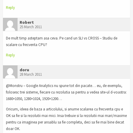
Reply
Robert
25 March 2011
De mult timp asteptam asa ceva. Pe cand un SLI vs CROSS – Studiu de
scalare cu frecventa CPU?
Reply
doru
28 March 2011
@Monstru – Google Analytics nu spune tot din pacate… eu, de exemplu,
folosesc trei sisteme, fiecare cu rezolutia sa pentru a vedea site-ul d-voastra:
1680×1050, 1280×1024, 1920×1200…
Oricum, ideea de baza a articolului, si anume scalarea cu frecventa cpu e
OK sa fie si la rezolutii mai mici. Insa trebuie si la rezolutii mai mari/maxime
pentru ca imaginea per ansablu sa fie completa, deci sa fie mai bine decat
doar OK.