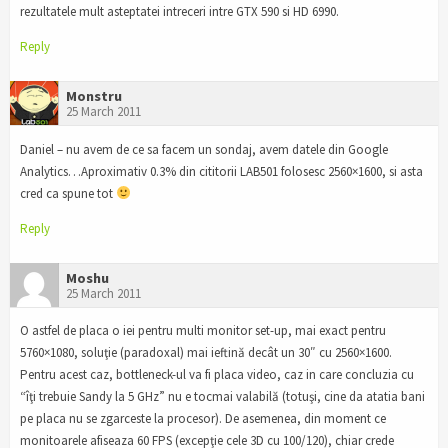
rezultatele mult asteptatei intreceri intre GTX 590 si HD 6990.
Reply
Monstru
25 March 2011
Daniel – nu avem de ce sa facem un sondaj, avem datele din Google
Analytics…Aproximativ 0.3% din cititorii LAB501 folosesc 2560×1600, si asta
cred ca spune tot
Reply
Moshu
25 March 2011
O astfel de placa o iei pentru multi monitor set-up, mai exact pentru
5760×1080, soluţie (paradoxal) mai ieftină decât un 30″ cu 2560×1600.
Pentru acest caz, bottleneck-ul va fi placa video, caz in care concluzia cu
“îţi trebuie Sandy la 5 GHz” nu e tocmai valabilă (totuşi, cine da atatia bani
pe placa nu se zgarceste la procesor). De asemenea, din moment ce
monitoarele afiseaza 60 FPS (excepţie cele 3D cu 100/120), chiar crede