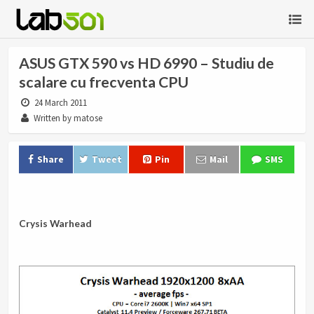
ASUS GTX 590 vs HD 6990 – Studiu de
scalare cu frecventa CPU
24 March 2011
Written by matose
Share
Tweet
Pin
Mail
SMS
.
Crysis Warhead
.