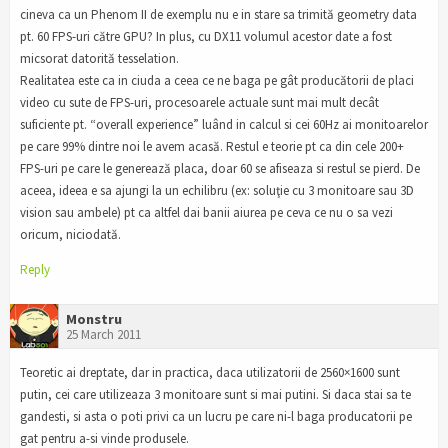
cineva ca un Phenom II de exemplu nu e in stare sa trimită geometry data
pt. 60 FPS-uri către GPU? In plus, cu DX11 volumul acestor date a fost
micsorat datorită tesselation.
Realitatea este ca in ciuda a ceea ce ne baga pe gât producătorii de placi
video cu sute de FPS-uri, procesoarele actuale sunt mai mult decât
suficiente pt. “overall experience” luând in calcul si cei 60Hz ai monitoarelor
pe care 99% dintre noi le avem acasă. Restul e teorie pt ca din cele 200+
FPS-uri pe care le generează placa, doar 60 se afiseaza si restul se pierd. De
aceea, ideea e sa ajungi la un echilibru (ex: soluţie cu 3 monitoare sau 3D
vision sau ambele) pt ca altfel dai banii aiurea pe ceva ce nu o sa vezi
oricum, niciodată.
Reply
Monstru
25 March 2011
Teoretic ai dreptate, dar in practica, daca utilizatorii de 2560×1600 sunt
putin, cei care utilizeaza 3 monitoare sunt si mai putini. Si daca stai sa te
gandesti, si asta o poti privi ca un lucru pe care ni-l baga producatorii pe
gat pentru a-si vinde produsele.