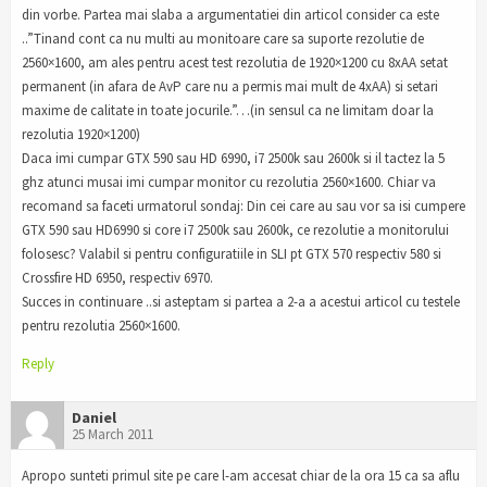
din vorbe. Partea mai slaba a argumentatiei din articol consider ca este
..”Tinand cont ca nu multi au monitoare care sa suporte rezolutie de
2560×1600, am ales pentru acest test rezolutia de 1920×1200 cu 8xAA setat
permanent (in afara de AvP care nu a permis mai mult de 4xAA) si setari
maxime de calitate in toate jocurile.”…(in sensul ca ne limitam doar la
rezolutia 1920×1200)
Daca imi cumpar GTX 590 sau HD 6990, i7 2500k sau 2600k si il tactez la 5
ghz atunci musai imi cumpar monitor cu rezolutia 2560×1600. Chiar va
recomand sa faceti urmatorul sondaj: Din cei care au sau vor sa isi cumpere
GTX 590 sau HD6990 si core i7 2500k sau 2600k, ce rezolutie a monitorului
folosesc? Valabil si pentru configuratiile in SLI pt GTX 570 respectiv 580 si
Crossfire HD 6950, respectiv 6970.
Succes in continuare ..si asteptam si partea a 2-a a acestui articol cu testele
pentru rezolutia 2560×1600.
Reply
Daniel
25 March 2011
Apropo sunteti primul site pe care l-am accesat chiar de la ora 15 ca sa aflu