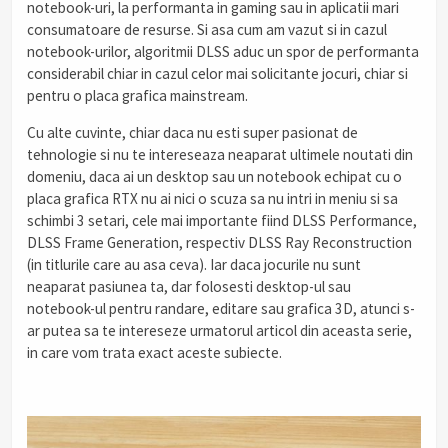
notebook-uri, la performanta in gaming sau in aplicatii mari
consumatoare de resurse. Si asa cum am vazut si in cazul
notebook-urilor, algoritmii DLSS aduc un spor de performanta
considerabil chiar in cazul celor mai solicitante jocuri, chiar si
pentru o placa grafica mainstream.
Cu alte cuvinte, chiar daca nu esti super pasionat de
tehnologie si nu te intereseaza neaparat ultimele noutati din
domeniu, daca ai un desktop sau un notebook echipat cu o
placa grafica RTX nu ai nici o scuza sa nu intri in meniu si sa
schimbi 3 setari, cele mai importante fiind DLSS Performance,
DLSS Frame Generation, respectiv DLSS Ray Reconstruction
(in titlurile care au asa ceva). Iar daca jocurile nu sunt
neaparat pasiunea ta, dar folosesti desktop-ul sau
notebook-ul pentru randare, editare sau grafica 3D, atunci s-
ar putea sa te intereseze urmatorul articol din aceasta serie,
in care vom trata exact aceste subiecte.