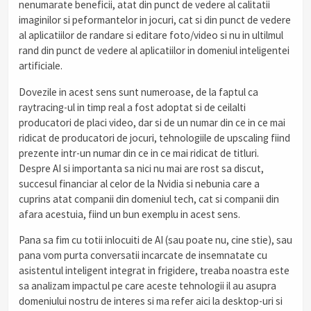
nenumarate beneficii, atat din punct de vedere al calitatii
imaginilor si peformantelor in jocuri, cat si din punct de vedere
al aplicatiilor de randare si editare foto/video si nu in ultilmul
rand din punct de vedere al aplicatiilor in domeniul inteligentei
artificiale.
Dovezile in acest sens sunt numeroase, de la faptul ca
raytracing-ul in timp real a fost adoptat si de ceilalti
producatori de placi video, dar si de un numar din ce in ce mai
ridicat de producatori de jocuri, tehnologiile de upscaling fiind
prezente intr-un numar din ce in ce mai ridicat de titluri.
Despre AI si importanta sa nici nu mai are rost sa discut,
succesul financiar al celor de la Nvidia si nebunia care a
cuprins atat companii din domeniul tech, cat si companii din
afara acestuia, fiind un bun exemplu in acest sens.
Pana sa fim cu totii inlocuiti de AI (sau poate nu, cine stie), sau
pana vom purta conversatii incarcate de insemnatate cu
asistentul inteligent integrat in frigidere, treaba noastra este
sa analizam impactul pe care aceste tehnologii il au asupra
domeniului nostru de interes si ma refer aici la desktop-uri si