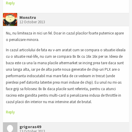
Reply
Monstru
12 October 2013
Nu, nu limiteaza in nici un fel. Doar in cazul placilor foarte puternice apare
o penalizare minora.
In cazul articolului de fata eu v-am aratat cum se compara o situatie ideala
cu o situatie real-life, nu cum se compara 8x 8x cu 16x 16x per se. Ideea de
baza este ca una la mana placile aftermarket se incing prea tare daca sunt
una langa alta, iar pe de alta parte noua generatie de chip-uri PLX are o
performanta indiscutabil mai mare fata de ce vedeam in trecut (unde
pierdeai perf datorita latentei prea mari induse de chip). Eu unul nu mi-as
face griji sa folosesc 8x 8x daca placile sunt referinta, pentru ca atunci
racirea este gandita pentru multi-card si penalizarea indusa de throttle in
cazul placii din interior nu mai intervine atat de brutal.
Reply
grigoras49
13 October 2013