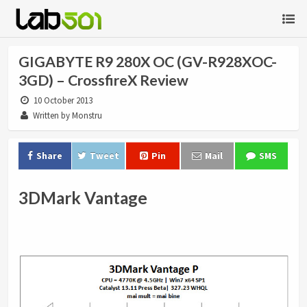
GIGABYTE R9 280X OC (GV-R928XOC-
3GD) – CrossfireX Review
10 October 2013
Written by Monstru
Share
Tweet
Pin
Mail
SMS
3DMark Vantage