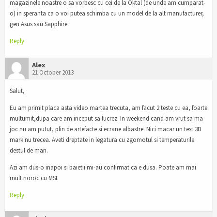
magazinele noastre o sa vorbesc cu cei de la Oktal (de unde am cumparat-
o) in speranta ca o voi putea schimba cu un model de la alt manufacturer,
gen Asus sau Sapphire.
Reply
Alex
21 October 2013
Salut,
Eu am primit placa asta video martea trecuta, am facut 2 teste cu ea, foarte
multumit,dupa care am inceput sa lucrez. In weekend cand am vrut sa ma
joc nu am putut, plin de artefacte si ecrane albastre. Nici macar un test 3D
mark nu trecea. Aveti dreptate in legatura cu zgomotul si temperaturile
destul de mari.
Azi am dus-o inapoi si baietii mi-au confirmat ca e dusa. Poate am mai
mult noroc cu MSI.
Reply