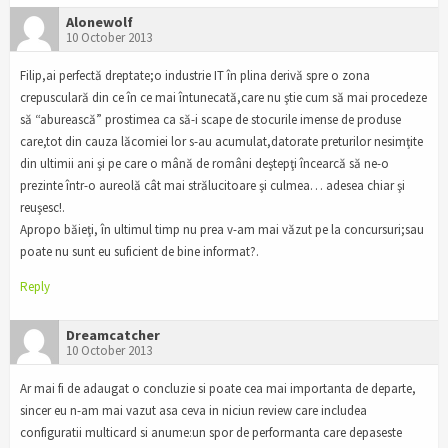
Alonewolf
10 October 2013
Filip,ai perfectă dreptate;o industrie IT în plina derivă spre o zona
crepusculară din ce în ce mai întunecată,care nu ştie cum să mai procedeze
să “aburească” prostimea ca să-i scape de stocurile imense de produse
care,tot din cauza lăcomiei lor s-au acumulat,datorate preturilor nesimţite
din ultimii ani şi pe care o mână de români deştepţi încearcă să ne-o
prezinte într-o aureolă cât mai strălucitoare şi culmea… adesea chiar şi
reuşesc!.
Apropo băieţi, în ultimul timp nu prea v-am mai văzut pe la concursuri;sau
poate nu sunt eu suficient de bine informat?.
Reply
Dreamcatcher
10 October 2013
Ar mai fi de adaugat o concluzie si poate cea mai importanta de departe,
sincer eu n-am mai vazut asa ceva in niciun review care includea
configuratii multicard si anume:un spor de performanta care depaseste