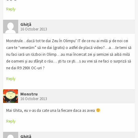
Reply
Ghiţă
16 October 2013
Monstrule…dacă tot te dai Zeu în Olimpu’ IT de ce nu ai milă şi de noi cei
care te “venerăm” să ne dai (gratis) o astfel de placă video?…a….te temi să
nu faci iară un război in Olimp…au mai încercat zei şi semizei să aibă milă
de oameni şi au sfârşit o rău… şti tu ce şti…s au vrei să ne faci o surpriză să
ne dai R9 290X OC-uri ?
Reply
Monstru
16 October 2013
Mai Ghita, eu v-as da cate una la fiecare daca as avea
Reply
Ghiţă