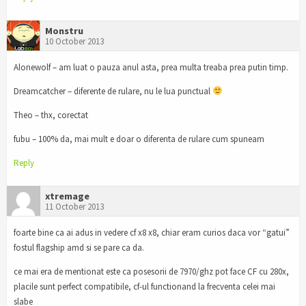
Monstru
10 October 2013
Alonewolf – am luat o pauza anul asta, prea multa treaba prea putin timp.
Dreamcatcher – diferente de rulare, nu le lua punctual
Theo – thx, corectat
fubu – 100% da, mai mult e doar o diferenta de rulare cum spuneam
Reply
xtremage
11 October 2013
foarte bine ca ai adus in vedere cf x8 x8, chiar eram curios daca vor “gatui”
fostul flagship amd si se pare ca da.
ce mai era de mentionat este ca posesorii de 7970/ghz pot face CF cu 280x,
placile sunt perfect compatibile, cf-ul functionand la frecventa celei mai
slabe