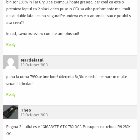
binisor 100% in Far Cry 3 de exemplu.Poate gresesc, dar cred ca este o
premiera faptul ca 2 placi video puse in CFX sa aibe performante mai mult
decat duble fata de una singura!Pe undeva este o anomalie sau e posibil si
asa ceva?!
In rest, savuros review cum ne-am obisnuit!
Reply
Mardelatul
10 October 2013
pana la urma 7990 se tine bine! diferenta 8x/8x e destul de mare in multe
situatii! felicitari!
Reply
Theo
10 October 2013
Pagina 2 – titlul este “GIGABYTE GTX 780 OC”. Presupun ca trebuia R9 280X
OC.