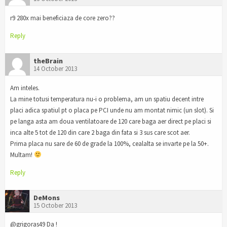
r9 280x mai beneficiaza de core zero??
Reply
theBrain
14 October 2013
Am inteles.
La mine totusi temperatura nu-i o problema, am un spatiu decent intre
placi adica spatiul pt o placa pe PCI unde nu am montat nimic (un slot). Si
pe langa asta am doua ventilatoare de 120 care baga aer direct pe placi si
inca alte 5 tot de 120 din care 2 baga din fata si 3 sus care scot aer.
Prima placa nu sare de 60 de grade la 100%, cealalta se invarte pe la 50+.
Multam!
Reply
DeMons
15 October 2013
@grigoras49 Da !