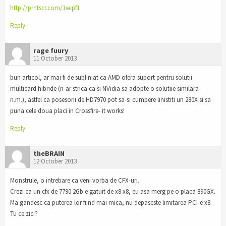
http://prntscr.com/1wipf1
Reply
rage fuury
11 October 2013
bun articol, ar mai fi de subliniat ca AMD ofera suport pentru solutii
multicard hibride (n-ar strica ca si NVidia sa adopte o solutiie similara-
n.m.), astfel ca posesorii de HD7970 pot sa-si cumpere linistiti un 280X si sa
puna cele doua placi in Crossfire- it works!
Reply
theBRAIN
12 October 2013
Monstrule, o intrebare ca veni vorba de CFX-uri.
Crezi ca un cfx de 7790 2Gb e gatuit de x8 x8, eu asa merg pe o placa 890GX.
Ma gandesc ca puterea lor fiind mai mica, nu depaseste limitarea PCI-e x8.
Tu ce zici?