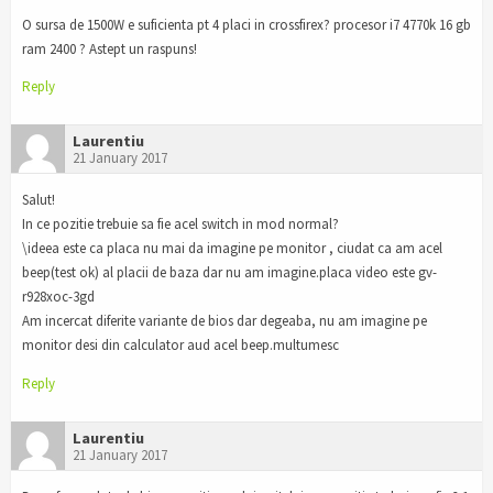
O sursa de 1500W e suficienta pt 4 placi in crossfirex? procesor i7 4770k 16 gb
ram 2400 ? Astept un raspuns!
Reply
Laurentiu
21 January 2017
Salut!
In ce pozitie trebuie sa fie acel switch in mod normal?
\ideea este ca placa nu mai da imagine pe monitor , ciudat ca am acel
beep(test ok) al placii de baza dar nu am imagine.placa video este gv-
r928xoc-3gd
Am incercat diferite variante de bios dar degeaba, nu am imagine pe
monitor desi din calculator aud acel beep.multumesc
Reply
Laurentiu
21 January 2017