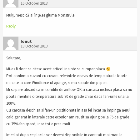
16 October 2013
Mulţumesc că ai înţeles gluma Monstrule
Reply
Ionut
18 October 2013
Salutare,
Mi-as fi dorit sa citesc acest articol inainte sa cumpar placa
Pot confirma cuvant cu cuvant referintele visavis de temperaturile foarte
ridicate la care Windforce-ul ajunge, si ma scoate din pepeni.
Mi se pare absurd ca in conditii de airflow OK si carcasa inchisa placa sa nu
poata mentine o temperatura sub 80 de grade chiar daca fan-urile urla la
100%.
Cu carcasa deschisa si fan-uri pozitionate in asa fel incat sa impinga aerul
cald generat in laterale catre exterior am reusit sa ajung pe la 75 de grade
cu 75% fan speed, insa tot e prea mult.
Imediat dupa ce placile vor deveni disponibile in cantitati mai mari la