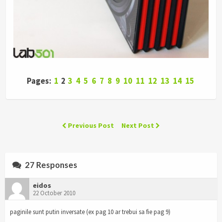
Pages:
1
2
3
4
5
6
7
8
9
10
11
12
13
14
15
Previous Post
Next Post
27 Responses
eidos
22 October 2010
paginile sunt putin inversate (ex pag 10 ar trebui sa fie pag 9)