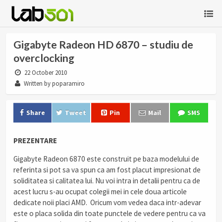
Gigabyte Radeon HD 6870 – studiu de
overclocking
22 October 2010
Written by poparamiro
Share
Tweet
Pin
Mail
SMS
PREZENTARE
Gigabyte Radeon 6870 este construit pe baza modelului de
referinta si pot sa va spun ca am fost placut impresionat de
soliditatea si calitatea lui. Nu voi intra in detalii pentru ca de
acest lucru s-au ocupat colegii mei in cele doua articole
dedicate noii placi AMD. Oricum vom vedea daca intr-adevar
este o placa solida din toate punctele de vedere pentru ca va