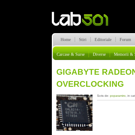
Home
Stiri
Editoriale
Forum
Carcase & Surse
Diverse
Memorii & 
GIGABYTE RADEON 
OVERCLOCKING
Scris de:
poparamiro
, in ca