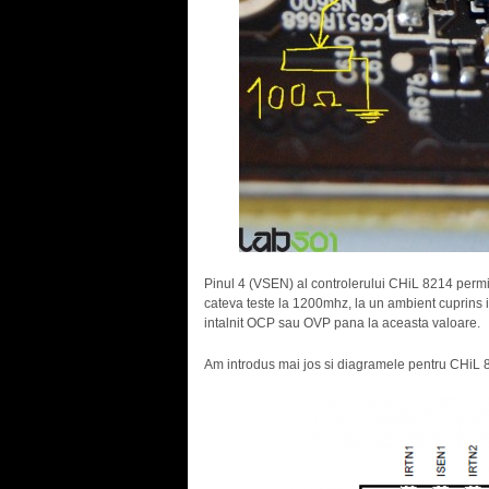
Pinul 4 (VSEN) al controlerului CHiL 8214 permite
cateva teste la 1200mhz, la un ambient cuprins in
intalnit OCP sau OVP pana la aceasta valoare.
Am introdus mai jos si diagramele pentru CHiL 8