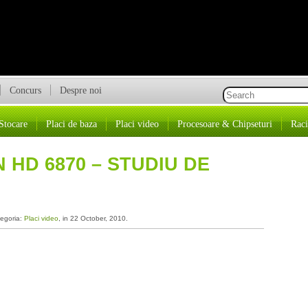
Concurs
Despre noi
Stocare
Placi de baza
Placi video
Procesoare & Chipseturi
Raci
HD 6870 – STUDIU DE
tegoria:
Placi video
, in 22 October, 2010.