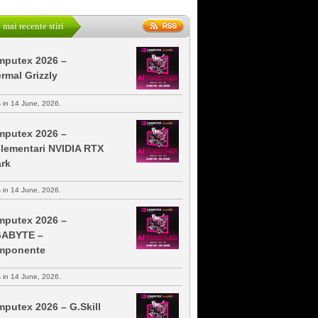
 mai recente stiri
putex 2026 –
rmal Grizzly
s in 14 June, 2026.
putex 2026 –
lementari NVIDIA RTX
rk
s in 14 June, 2026.
putex 2026 –
GABYTE –
mponente
s in 14 June, 2026.
putex 2026 – G.Skill