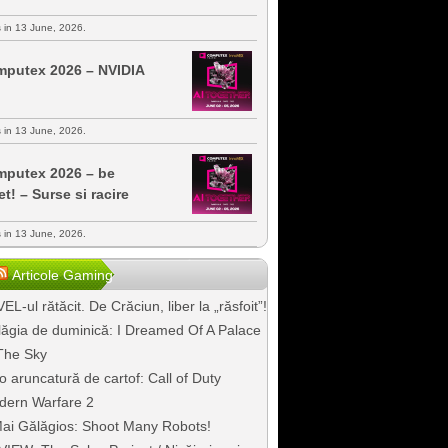
s in 13 June, 2026.
putex 2026 – NVIDIA
s in 13 June, 2026.
putex 2026 – be
et! – Surse si racire
s in 13 June, 2026.
Articole Gaming
EL-ul rătăcit. De Crăciun, liber la „răsfoit”!
ăgia de duminică: I Dreamed Of A Palace
The Sky
o aruncatură de cartof: Call of Duty
dern Warfare 2
ai Gălăgios: Shoot Many Robots!