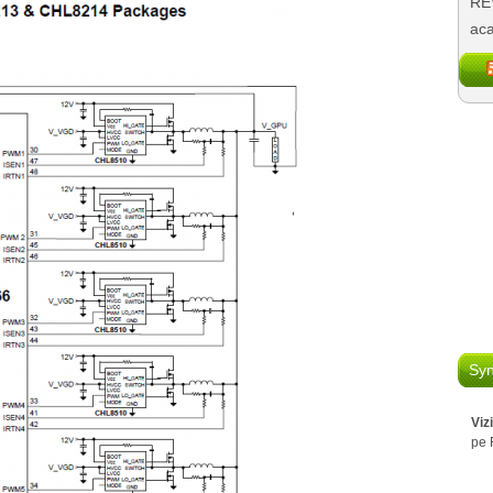
REV
aca
Syn
Viz
pe 