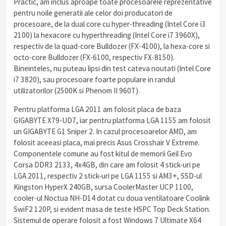
Practic, am inclus aproape toate procesoarele reprezentative
pentru noile generatii ale celor doi producatori de
procesoare, de la dual core cu hyper-threading (Intel Core i3
2100) la hexacore cu hyperthreading (Intel Core i7 3960X),
respectiv de la quad-core Bulldozer (FX-4100), la hexa-core si
octo-core Bulldozer (FX-6100, respectiv FX-8150).
Bineinteles, nu puteau lipsi din test cateva noutati (Intel Core
i7 3820), sau procesoare foarte populare in randul
utilizatorilor (2500K si Phenom II 960T).
Pentru platforma LGA 2011 am folosit placa de baza
GIGABYTE X79-UD7, iar pentru platforma LGA 1155 am folosit
un GIGABYTE G1 Sniper 2. In cazul procesoarelor AMD, am
folosit aceeasi placa, mai precis Asus Crosshair V Extreme.
Componentele comune au fost kitul de memorii Geil Evo
Corsa DDR3 2133, 4x4GB, din care am folosit 4 stick-uri pe
LGA 2011, respectiv 2 stick-uri pe LGA 1155 si AM3+, SSD-ul
Kingston HyperX 240GB, sursa CoolerMaster UCP 1100,
cooler-ul Noctua NH-D14 dotat cu doua ventilatoare Coolink
SwiF2 120P, si evident masa de teste HSPC Top Deck Station.
Sistemul de operare folosit a fost Windows 7 Ultimate X64