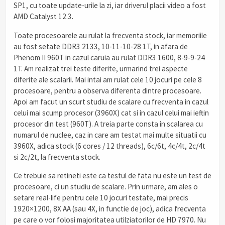
SP1, cu toate update-urile la zi, iar driverul placii video a fost
AMD Catalyst 12.3.
Toate procesoarele au rulat la frecventa stock, iar memoriile
au fost setate DDR3 2133, 10-11-10-28 1T, in afara de
Phenom II 960T in cazul caruia au rulat DDR3 1600, 8-9-9-24
1T. Am realizat trei teste diferite, urmarind trei aspecte
diferite ale scalarii. Mai intai am rulat cele 10 jocuri pe cele 8
procesoare, pentru a observa diferenta dintre procesoare.
Apoi am facut un scurt studiu de scalare cu frecventa in cazul
celui mai scump procesor (3960X) cat si in cazul celui mai ieftin
procesor din test (960T). A treia parte consta in scalarea cu
numarul de nuclee, caz in care am testat mai multe situatii cu
3960X, adica stock (6 cores / 12 threads), 6c/6t, 4c/4t, 2c/4t
si 2c/2t, la frecventa stock.
Ce trebuie sa retineti este ca testul de fata nu este un test de
procesoare, ci un studiu de scalare. Prin urmare, am ales o
setare real-life pentru cele 10 jocuri testate, mai precis
1920×1200, 8X AA (sau 4X, in functie de joc), adica frecventa
pe care o vor folosi majoritatea utilziatorilor de HD 7970. Nu