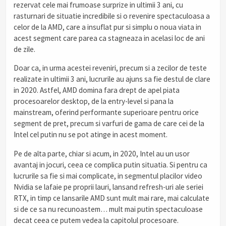
rezervat cele mai frumoase surprize in ultimii 3 ani, cu
rasturnari de situatie incredibile si o revenire spectaculoasa a
celor de la AMD, care a insuflat pur si simplu o noua viata in
acest segment care parea ca stagneaza in acelasi loc de ani
de zile.
Doar ca, in urma acestei reveniri, precum si a zecilor de teste
realizate in ultimii 3 ani, lucrurile au ajuns sa fie destul de clare
in 2020. Astfel, AMD domina fara drept de apel piata
procesoarelor desktop, de la entry-level si pana la
mainstream, oferind performante superioare pentru orice
segment de pret, precum si varfuri de gama de care cei de la
Intel cel putin nu se pot atinge in acest moment.
Pe de alta parte, chiar si acum, in 2020, Intel au un usor
avantaj in jocuri, ceea ce complica putin situatia. Si pentru ca
lucrurile sa fie si mai complicate, in segmentul placilor video
Nvidia se lafaie pe proprii lauri, lansand refresh-uri ale seriei
RTX, in timp ce lansarile AMD sunt mult mai rare, mai calculate
si de ce sa nu recunoastem… mult mai putin spectaculoase
decat ceea ce putem vedea la capitolul procesoare.