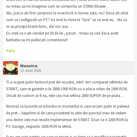
nu vreau sa-mi imaginez cum se comporta un 5700xt blower…
Alo, parca ati fost campioni la overclock in lumea asta, nu? Daca ati uitat
cum sa configurati un PC? Va invit la mine la “tara” sa va arat eu…Nu ca
m-as pricepe foarte bine , dar nici asa…
Eu cred ca v-ati vandut pe 50 de lei , pacat…Vreau sa vad daca aveti
barbatia sa-mi publicati comentariul!
Reply
Monstru
13 June 2020
Ti-a scapat putin factorul pret din ecuatie, este? Am comparat referinta de
5700XT, care se gaseste si la 1800-1900 RON cu o placa video de 1900 RON.
Oricat de custom ar fi ea, este cea mai ieftina 2060 SUPER de pe piata…
Normal ca lucrurile se schimba in momentul in care urcam putin in palierul
de pret – Sapphire-ul de care povestesti tu este din punctul meu de vedere
una dintre cele mai reusite implementari de 5700XT. Doar ca e 2200 RON la
PC Garage, respectiv 2500 RON la eMAG.
Si nu am scris pentru cei care se pricep si au timp sa ii modifice parametrii