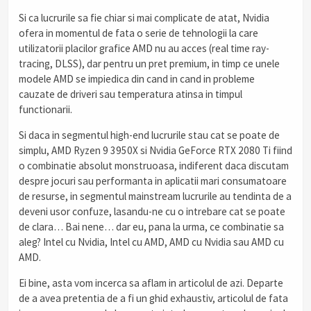
Si ca lucrurile sa fie chiar si mai complicate de atat, Nvidia
ofera in momentul de fata o serie de tehnologii la care
utilizatorii placilor grafice AMD nu au acces (real time ray-
tracing, DLSS), dar pentru un pret premium, in timp ce unele
modele AMD se impiedica din cand in cand in probleme
cauzate de driveri sau temperatura atinsa in timpul
functionarii.
Si daca in segmentul high-end lucrurile stau cat se poate de
simplu, AMD Ryzen 9 3950X si Nvidia GeForce RTX 2080 Ti fiind
o combinatie absolut monstruoasa, indiferent daca discutam
despre jocuri sau performanta in aplicatii mari consumatoare
de resurse, in segmentul mainstream lucrurile au tendinta de a
deveni usor confuze, lasandu-ne cu o intrebare cat se poate
de clara… Bai nene… dar eu, pana la urma, ce combinatie sa
aleg? Intel cu Nvidia, Intel cu AMD, AMD cu Nvidia sau AMD cu
AMD.
Ei bine, asta vom incerca sa aflam in articolul de azi. Departe
de a avea pretentia de a fi un ghid exhaustiv, articolul de fata