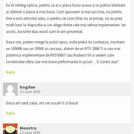
Eu iti inteleg optica, pentru ca ai o placa buna acasa si cu putina bibileala
ai obtinut o placa si mai buna. Cum spuneam si mai sus insa, nu pentru
tine e scris articolul asta, ci pentru cei care chiar nu se pricep, nu au prea
multi bani la dispozitie si vor alege dintre cele mai ieftine implementari. Iar
acolo, lucrurile stau exact cum le-am prezentat.
Daca vrei, putem merge la polul opus, unde pretul nu conteaza, montam
un 10900K sau un 3950X in carcasa, alaturi de un RTX 2080 Ti si cea mai
puternica implementare de RX5700XT sau Radeon VII si vedem care
combinatie ofera cea mai buna performanta in jocuri… E corect asa?
Reply
bogdan
13 June 2020
Daca am sarit calul, imi cer scuze! O zi buna!
Reply
Monstru
13 June 2020