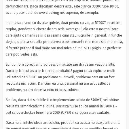
de functionare. Daca discutam despre asta, este clar ca 3600X rupe 10400,
avand potentialul de overclocking net superior, de exemplu.
Inainte sa arunci cu diverse epitete, doar pentru ca vai, ai 5700XT in sistem,
respira, gandeste si citeste de am scris. Average-ul ala este o normalizare
care ajuta oamenii sa isi dea seama cum stau lucrurile in general. In functie
de joc, o placa sau alta poate avea o performanta mai mare sau mai mica,
diferenta putand fi mai mare sau mai mica de 2%. Ai 11 pagini de grafice in
care poti vedea asta.
Sunt un om corect si nu vorbesc din auzite sau din ce am vazut la altii.
Daca as fi facut asta as fi pierdut probabil 5 pagini ca sa explic ca multi
utilizatori de 5700XT au probleme cu driverii, probleme care nu au fost
rezolvate nici acum. Dar cum eu unul personal nu am avut astfel de
probleme, nu am de ce sa intru in acest subiect.
Similar, daca stai sa bibilesti o implementare solida de 5700XT, vei obtine
rezultate semnificativ mai bune. Dar asta nu se aplica numai la 5700XT –
pot sa overclockez bine mersi 2060 SUPER si sa obtin alte rezultate.
Daca nu ai inteles ideea articolului, probabil ca acesta nu este pentru tine.
Nu numai oamenii care au si cunostinte si timp ca sa modifice lucruri au