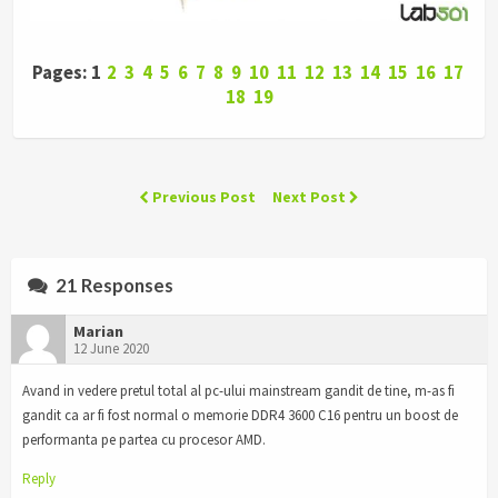
Pages: 1
2
3
4
5
6
7
8
9
10
11
12
13
14
15
16
17
18
19
Previous Post
Next Post
21 Responses
Marian
12 June 2020
Avand in vedere pretul total al pc-ului mainstream gandit de tine, m-as fi
gandit ca ar fi fost normal o memorie DDR4 3600 C16 pentru un boost de
performanta pe partea cu procesor AMD.
Reply