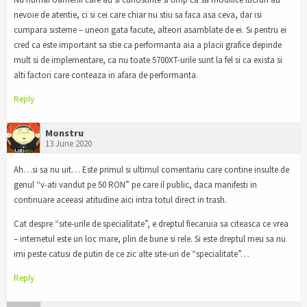
nevoie de atentie, ci si cei care chiar nu stiu sa faca asa ceva, dar isi
cumpara sisteme – uneori gata facute, alteori asamblate de ei. Si pentru ei
cred ca este important sa stie ca performanta aia a placii grafice depinde
mult si de implementare, ca nu toate 5700XT-urile sunt la fel si ca exista si
alti factori care conteaza in afara de performanta.
Reply
Monstru
13 June 2020
Ah…si sa nu uit… Este primul si ultimul comentariu care contine insulte de
genul “v-ati vandut pe 50 RON” pe care il public, daca manifesti in
continuare aceeasi atitudine aici intra totul direct in trash.
Cat despre “site-urile de specialitate”, e dreptul fiecaruia sa citeasca ce vrea
– internetul este un loc mare, plin de bune si rele. Si este dreptul meu sa nu
imi peste catusi de putin de ce zic alte site-uri de “specialitate”…
Reply