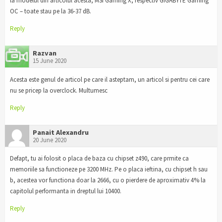
la modelul din articolul acesta, MSI Gaming X, respectiv GIGABYTE Gaming
OC – toate stau pe la 36-37 dB.
Reply
Razvan
15 June 2020
Acesta este genul de articol pe care il asteptam, un articol si pentru cei care
nu se pricep la overclock. Multumesc
Reply
Panait Alexandru
20 June 2020
Defapt, tu ai folosit o placa de baza cu chipset z490, care prmite ca
memoriile sa functioneze pe 3200 MHz. Pe o placa ieftina, cu chipset h sau
b, acestea vor functiona doar la 2666, cu o pierdere de aproximativ 4% la
capitolul performanta in dreptul lui 10400.
Reply