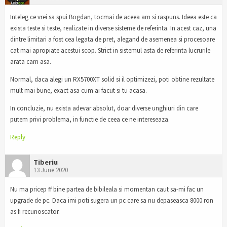
Inteleg ce vrei sa spui Bogdan, tocmai de aceea am si raspuns. Ideea este ca
exista teste si teste, realizate in diverse sisteme de referinta. In acest caz, una
dintre limitari a fost cea legata de pret, alegand de asemenea si procesoare
cat mai apropiate acestui scop. Strict in sistemul asta de referinta lucrurile
arata cam asa.
Normal, daca alegi un RX5700XT solid si il optimizezi, poti obtine rezultate
mult mai bune, exact asa cum ai facut si tu acasa.
In concluzie, nu exista adevar absolut, doar diverse unghiuri din care
putem privi problema, in functie de ceea ce ne intereseaza.
Reply
Tiberiu
13 June 2020
Nu ma pricep ff bine partea de bibileala si momentan caut sa-mi fac un
upgrade de pc. Daca imi poti sugera un pc care sa nu depaseasca 8000 ron
as fi recunoscator.