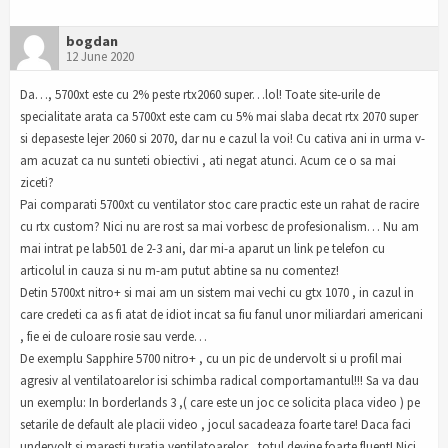
bogdan
12 June 2020
Da…, 5700xt este cu 2% peste rtx2060 super…lol! Toate site-urile de
specialitate arata ca 5700xt este cam cu 5% mai slaba decat rtx 2070 super
si depaseste lejer 2060 si 2070, dar nu e cazul la voi! Cu cativa ani in urma v-
am acuzat ca nu sunteti obiectivi , ati negat atunci. Acum ce o sa mai
ziceti?
Pai comparati 5700xt cu ventilator stoc care practic este un rahat de racire
cu rtx custom? Nici nu are rost sa mai vorbesc de profesionalism… Nu am
mai intrat pe lab501 de 2-3 ani, dar mi-a aparut un link pe telefon cu
articolul in cauza si nu m-am putut abtine sa nu comentez!
Detin 5700xt nitro+ si mai am un sistem mai vechi cu gtx 1070 , in cazul in
care credeti ca as fi atat de idiot incat sa fiu fanul unor miliardari americani
, fie ei de culoare rosie sau verde…
De exemplu Sapphire 5700 nitro+ , cu un pic de undervolt si u profil mai
agresiv al ventilatoarelor isi schimba radical comportamantul!!! Sa va dau
un exemplu: In borderlands 3 ,( care este un joc ce solicita placa video ) pe
setarile de default ale placii video , jocul sacadeaza foarte tare! Daca faci
undervolt si maresti turatia ventilatoarelor , totul devine foarte fluent! Nici