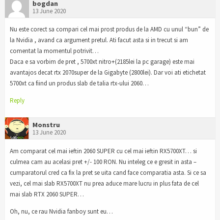
bogdan
13 June 2020
Nu este corect sa compari cel mai prost produs de la AMD cu unul “bun” de
la Nvidia , avand ca argument pretul. Ati facut asta si in trecut si am
comentat la momentul potrivit…
Daca e sa vorbim de pret , 5700xt nitro+(2185lei la pc garage) este mai
avantajos decat rtx 2070super de la Gigabyte (2800lei). Dar voi ati etichetat
5700xt ca fiind un produs slab de talia rtx-ului 2060…
Reply
Monstru
13 June 2020
Am comparat cel mai ieftin 2060 SUPER cu cel mai ieftin RX5700XT… si
culmea cam au acelasi pret +/- 100 RON. Nu inteleg ce e gresit in asta –
cumparatorul cred ca fix la pret se uita cand face comparatia asta. Si ce sa
vezi, cel mai slab RX5700XT nu prea aduce mare lucru in plus fata de cel
mai slab RTX 2060 SUPER…
Oh, nu, ce rau Nvidia fanboy sunt eu…