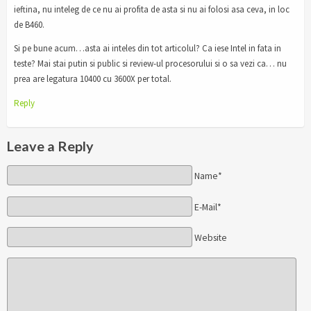
ieftina, nu inteleg de ce nu ai profita de asta si nu ai folosi asa ceva, in loc
de B460.
Si pe bune acum…asta ai inteles din tot articolul? Ca iese Intel in fata in
teste? Mai stai putin si public si review-ul procesorului si o sa vezi ca… nu
prea are legatura 10400 cu 3600X per total.
Reply
Leave a Reply
Name*
E-Mail*
Website