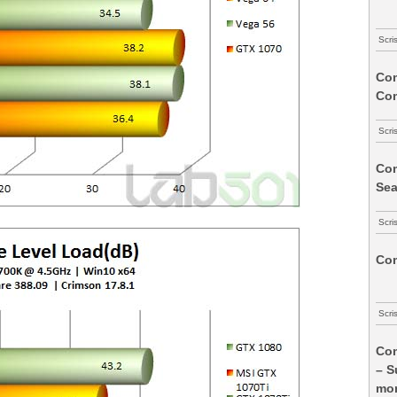
Scri
Com
Co
Scri
Com
Sea
Scri
Com
Scri
Com
– S
mon