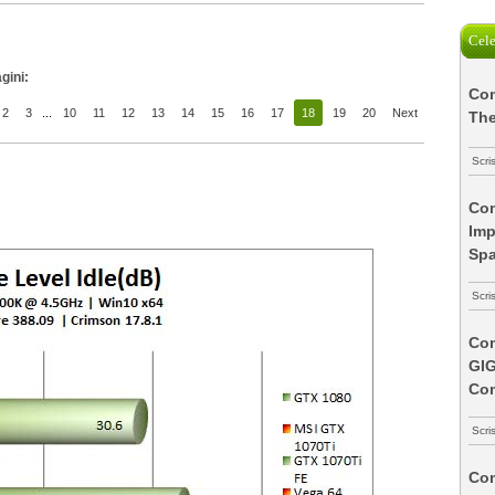
Cele
gini:
Com
2
3
...
10
11
12
13
14
15
16
17
18
19
20
Next
The
Scri
Com
Imp
Spa
Scri
Com
GI
Co
Scri
Com