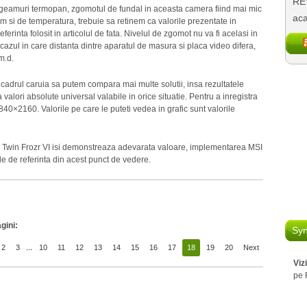
REV
cu geamuri termopan, zgomotul de fundal in aceasta camera fiind mai mic
aca
um si de temperatura, trebuie sa retinem ca valorile prezentate in
ferinta folosit in articolul de fata. Nivelul de zgomot nu va fi acelasi in
 cazul in care distanta dintre aparatul de masura si placa video difera,
m.d.
 cadrul caruia sa putem compara mai multe solutii, insa rezultatele
 valori absolute universal valabile in orice situatie. Pentru a inregistra
840×2160. Valorile pe care le puteti vedea in grafic sunt valorile
ire Twin Frozr VI isi demonstreaza adevarata valoare, implementarea MSI
le de referinta din acest punct de vedere.
gini:
Syn
2
3
...
10
11
12
13
14
15
16
17
18
19
20
Next
Viz
pe 