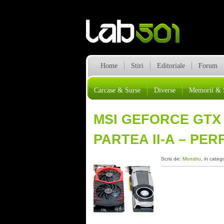
Home
Stiri
Editoriale
Forum
Carcase & Surse
Diverse
Memorii & 
MSI GEFORCE GTX 
PARTEA II-A – PE
Scris de:
Monstru
, in categ