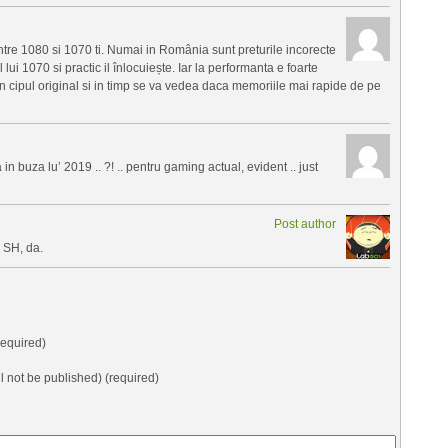
ntre 1080 si 1070 ti. Numai in România sunt preturile incorecte
lui 1070 si practic il înlocuiește. Iar la performanta e foarte
n cipul original si in timp se va vedea daca memoriile mai rapide de pe
 in buza lu’ 2019 .. ?! .. pentru gaming actual, evident .. just
Post author
 SH, da.
equired)
ll not be published) (required)