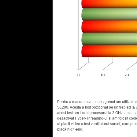
Pentru a masura nivelul de zgomot am utilizat un
SL200. Acesta a fost pozitionat pe un trepied la
acest test am tactat procesorul la 3 GHz, am las
dezactivat Hyper-Threading-ul si am folosit cool
al placii video a fost ventilatorul sursei, care 
placa high-end.