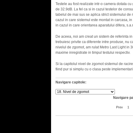
Testele au fost realizate intr-o camera dotata 
de 32.9dB. La fel ca si in cazul testelor de cons
tabelul de mai sus se aplica strict sistemului de re
cazul in care sistemul este montat in carcasa, in
in cazul in care orientarea aparatului difera, s.a.
De aceea, noi am creat un sistem de referinta in
trebuiesc privite ca diferente intre produse, nu ca
nivelul de zgomot, am rulat Metro Last Light in 3
maxime inregistrate in timpul testului respectiv.
Si la capitolul nivel de zgomot sistemul de rac
fiind pur si simplu cu o clasa peste implementari
Navigare capitole:
Navigare pa
Prev
1