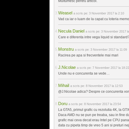
Multumesc pentru articol.
Weasel
a scris pe:
3 November 2017 la 2:10
Vad ca iar o luam de la capat cu loteria memo
Necula Daniel
a scris pe:
3 November 2017 la
Care e diferenta intre vega liquid si standard
Monstru
a scris pe:
3 November 2017 la 11:09
Racirea pe apa si frecventele mai mari
J.Nicolae
a scris pe:
7 November 2017 la 18:2
Unde nu e concurenta se vede…
Mihail
a scris pe:
8 November 2017 la 12:53
@J.Nicolae adica? Despre ce concurenta vorb
Doru
a scris pe:
8 November 2017 la 23:54
La GTA5, primul grafic cu rezolutia 4K, la GT
Daca AMD nu se pun pe treaba, sau in fine dac
grafic mai ceva decat erau Intel pe CPU pana 
data cu pipeta timp de vreo 5 ani si preturi nej