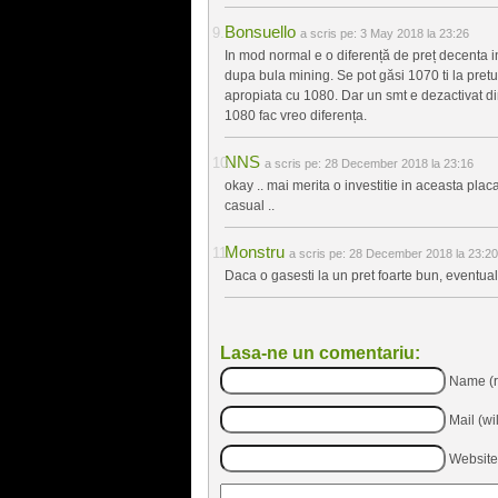
Bonsuello
a scris pe:
3 May 2018 la 23:26
In mod normal e o diferență de preț decenta i
dupa bula mining. Se pot găsi 1070 ti la pretul 
apropiata cu 1080. Dar un smt e dezactivat di
1080 fac vreo diferența.
NNS
a scris pe:
28 December 2018 la 23:16
okay .. mai merita o investitie in aceasta placa
casual ..
Monstru
a scris pe:
28 December 2018 la 23:20
Daca o gasesti la un pret foarte bun, eventual
Lasa-ne un comentariu:
Name (r
Mail (wi
Website