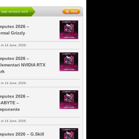
 mai recente stiri
putex 2026 –
rmal Grizzly
s in 14 June, 2026.
putex 2026 –
lementari NVIDIA RTX
rk
s in 14 June, 2026.
putex 2026 –
GABYTE –
mponente
s in 14 June, 2026.
putex 2026 – G.Skill