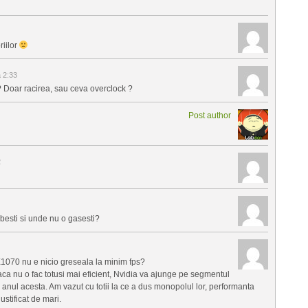
riilor
 2:33
? Doar racirea, sau ceva overclock ?
Post author
2
esti si unde nu o gasesti?
X1070 nu e nicio greseala la minim fps?
a nu o fac totusi mai eficient, Nvidia va ajunge pe segmentul
anul acesta. Am vazut cu totii la ce a dus monopolul lor, performanta
ustificat de mari.