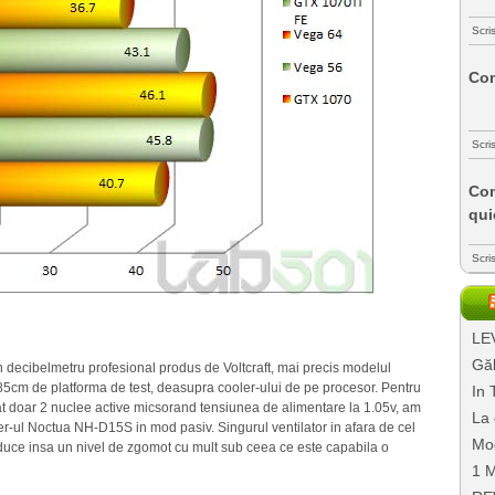
Scri
Com
Scri
Com
qui
Scri
LEV
Găl
 decibelmetru profesional produs de Voltcraft, mai precis modelul
 85cm de platforma de test, deasupra cooler-ului de pe procesor. Pentru
In 
at doar 2 nuclee active micsorand tensiunea de alimentare la 1.05v, am
La 
er-ul Noctua NH-D15S in mod pasiv. Singurul ventilator in afara de cel
Mo
produce insa un nivel de zgomot cu mult sub ceea ce este capabila o
1 M