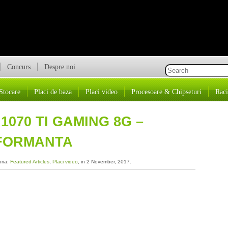
Concurs
Despre noi
Stocare
Placi de baza
Placi video
Procesoare & Chipseturi
Raci
1070 TI GAMING 8G –
RFORMANTA
oria:
Featured Articles
,
Placi video
, in 2 November, 2017.