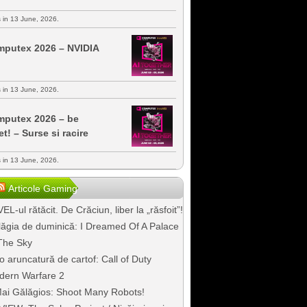
s in 13 June, 2026.
putex 2026 – NVIDIA
s in 13 June, 2026.
putex 2026 – be
et! – Surse si racire
s in 13 June, 2026.
Articole Gaming
EL-ul rătăcit. De Crăciun, liber la „răsfoit”!
ăgia de duminică: I Dreamed Of A Palace
The Sky
o aruncatură de cartof: Call of Duty
dern Warfare 2
ai Gălăgios: Shoot Many Robots!