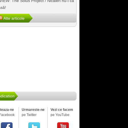
IEW: The Solus Project / Nicăieri nu-i ca
să!
Alte articole
dication
iteaza-ne
Urmareste-ne
Vezi ce facem
Facebook
pe Twitter
pe YouTube