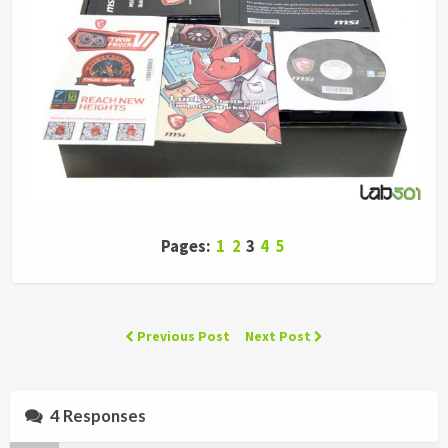
Pages:
1
2
3
4
5
Previous Post
Next Post
4 Responses