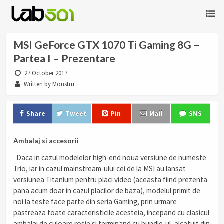
MSI GeForce GTX 1070 Ti Gaming 8G –
Partea I – Prezentare
27 October 2017
Written by Monstru
Share
Tweet
Pin
Mail
SMS
Ambalaj si accesorii
Daca in cazul modelelor high-end noua versiune de numeste
Trio, iar in cazul mainstream-ului cei de la MSI au lansat
versiunea Titanium pentru placi video (aceasta fiind prezenta
pana acum doar in cazul placilor de baza), modelul primit de
noi la teste face parte din seria Gaming, prin urmare
pastreaza toate caracteristicile acesteia, incepand cu clasicul
ambalaj de culoare rosie si terminand cu bundle-ul, alcatuit din