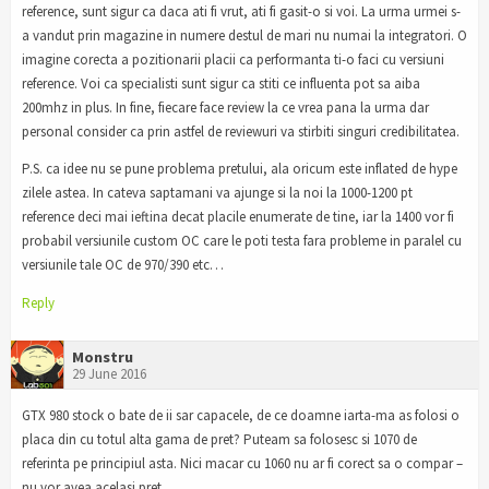
reference, sunt sigur ca daca ati fi vrut, ati fi gasit-o si voi. La urma urmei s-
a vandut prin magazine in numere destul de mari nu numai la integratori. O
imagine corecta a pozitionarii placii ca performanta ti-o faci cu versiuni
reference. Voi ca specialisti sunt sigur ca stiti ce influenta pot sa aiba
200mhz in plus. In fine, fiecare face review la ce vrea pana la urma dar
personal consider ca prin astfel de reviewuri va stirbiti singuri credibilitatea.
P.S. ca idee nu se pune problema pretului, ala oricum este inflated de hype
zilele astea. In cateva saptamani va ajunge si la noi la 1000-1200 pt
reference deci mai ieftina decat placile enumerate de tine, iar la 1400 vor fi
probabil versiunile custom OC care le poti testa fara probleme in paralel cu
versiunile tale OC de 970/390 etc…
Reply
Monstru
29 June 2016
GTX 980 stock o bate de ii sar capacele, de ce doamne iarta-ma as folosi o
placa din cu totul alta gama de pret? Puteam sa folosesc si 1070 de
referinta pe principiul asta. Nici macar cu 1060 nu ar fi corect sa o compar –
nu vor avea acelasi pret…