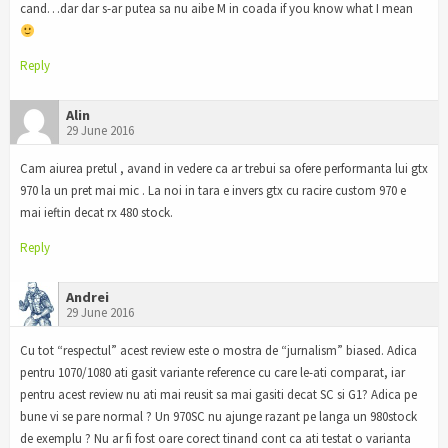
cand…dar dar s-ar putea sa nu aibe M in coada if you know what I mean
Reply
Alin
29 June 2016
Cam aiurea pretul , avand in vedere ca ar trebui sa ofere performanta lui gtx
970 la un pret mai mic . La noi in tara e invers gtx cu racire custom 970 e
mai ieftin decat rx 480 stock.
Reply
Andrei
29 June 2016
Cu tot “respectul” acest review este o mostra de “jurnalism” biased. Adica
pentru 1070/1080 ati gasit variante reference cu care le-ati comparat, iar
pentru acest review nu ati mai reusit sa mai gasiti decat SC si G1? Adica pe
bune vi se pare normal ? Un 970SC nu ajunge razant pe langa un 980stock
de exemplu ? Nu ar fi fost oare corect tinand cont ca ati testat o varianta