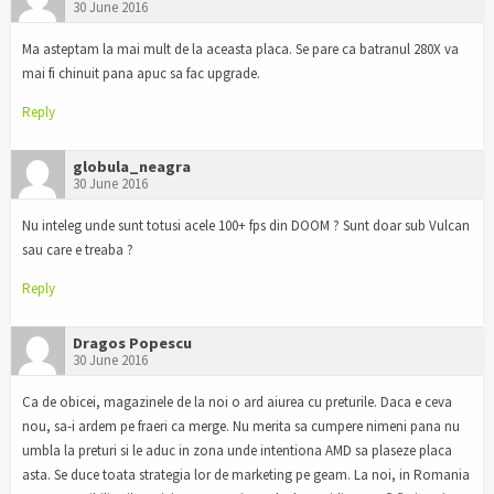
30 June 2016
Ma asteptam la mai mult de la aceasta placa. Se pare ca batranul 280X va
mai fi chinuit pana apuc sa fac upgrade.
Reply
globula_neagra
30 June 2016
Nu inteleg unde sunt totusi acele 100+ fps din DOOM ? Sunt doar sub Vulcan
sau care e treaba ?
Reply
Dragos Popescu
30 June 2016
Ca de obicei, magazinele de la noi o ard aiurea cu preturile. Daca e ceva
nou, sa-i ardem pe fraeri ca merge. Nu merita sa cumpere nimeni pana nu
umbla la preturi si le aduc in zona unde intentiona AMD sa plaseze placa
asta. Se duce toata strategia lor de marketing pe geam. La noi, in Romania