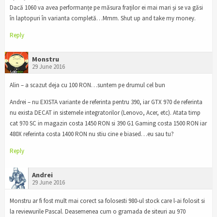
Dacă 1060 va avea performanțe pe măsura fraților ei mai mari și se va găsi
în laptopuri în varianta completă…Mmm. Shut up and take my money.
Reply
Monstru
29 June 2016
Alin – a scazut deja cu 100 RON…suntem pe drumul cel bun
Andrei – nu EXISTA variante de referinta pentru 390, iar GTX 970 de referinta
nu exista DECAT in sistemele integratorilor (Lenovo, Acer, etc). Atata timp
cat 970 SC in magazin costa 1450 RON si 390 G1 Gaming costa 1500 RON iar
480X referinta costa 1400 RON nu stiu cine e biased…eu sau tu?
Reply
Andrei
29 June 2016
Monstru ar fi fost mult mai corect sa folosesti 980-ul stock care l-ai folosit si
la reviewurile Pascal. Deasemenea cum o gramada de siteuri au 970