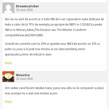
Dreamcatcher
29 June 2016
Nici eu nu sunt de acord ca o bate 980 de ii sar capacele.In suita stufoasa de
teste a celor de la TPU de exemplu,se apropie de 980Ti in COD:BO3,e peste
980 si in Hitman,Ashes,The Division sau The Witcher 3 conform
computerbase.de(1920×1080) .
Overall sta cuminte cam la 10% in spatele unui 980.Este practic un 970 cu
putin oc,rosu si la pret mai mic(nu la noi deocamdata),nimic
spectaculos,nimic de ridicat in slavi.
Reply
Monstru
29 June 2016
Om vedea cand facem tabelul mare, pana una alta nu la comparat cu placi
mai scumpe mi-a stat mie mintea acum.
Reply