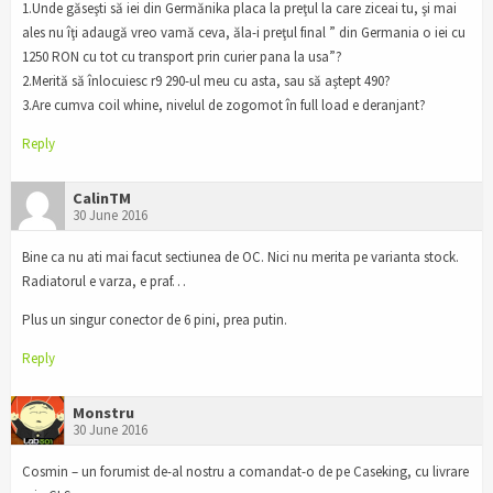
1.Unde găseşti să iei din Germănika placa la preţul la care ziceai tu, şi mai
ales nu îţi adaugă vreo vamă ceva, ăla-i preţul final ” din Germania o iei cu
1250 RON cu tot cu transport prin curier pana la usa”?
2.Merită să înlocuiesc r9 290-ul meu cu asta, sau să aştept 490?
3.Are cumva coil whine, nivelul de zogomot în full load e deranjant?
Reply
CalinTM
30 June 2016
Bine ca nu ati mai facut sectiunea de OC. Nici nu merita pe varianta stock.
Radiatorul e varza, e praf…
Plus un singur conector de 6 pini, prea putin.
Reply
Monstru
30 June 2016
Cosmin – un forumist de-al nostru a comandat-o de pe Caseking, cu livrare