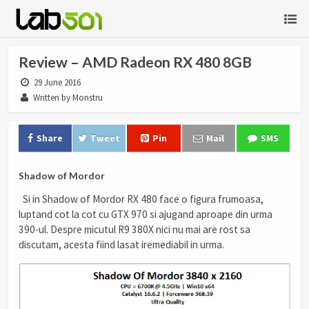
Review – AMD Radeon RX 480 8GB
29 June 2016
Written by Monstru
Share
Tweet
Pin
Mail
SMS
Shadow of Mordor
Si in Shadow of Mordor RX 480 face o figura frumoasa,
luptand cot la cot cu GTX 970 si ajugand aproape din urma
390-ul. Despre micutul R9 380X nici nu mai are rost sa
discutam, acesta fiind lasat iremediabil in urma.