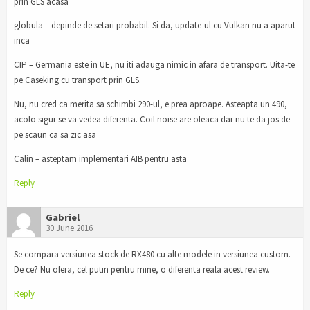
prin GLS acasa
globula – depinde de setari probabil. Si da, update-ul cu Vulkan nu a aparut
inca
CIP – Germania este in UE, nu iti adauga nimic in afara de transport. Uita-te
pe Caseking cu transport prin GLS.
Nu, nu cred ca merita sa schimbi 290-ul, e prea aproape. Asteapta un 490,
acolo sigur se va vedea diferenta. Coil noise are oleaca dar nu te da jos de
pe scaun ca sa zic asa
Calin – asteptam implementari AIB pentru asta
Reply
Gabriel
30 June 2016
Se compara versiunea stock de RX480 cu alte modele in versiunea custom.
De ce? Nu ofera, cel putin pentru mine, o diferenta reala acest review.
Reply