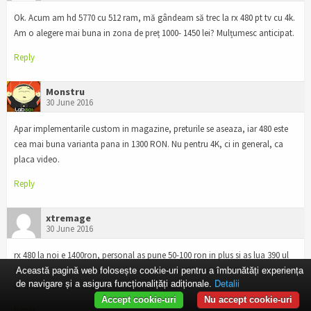
Ok. Acum am hd 5770 cu 512 ram, mă gândeam să trec la rx 480 pt tv cu 4k.
Am o alegere mai buna in zona de preț 1000- 1450 lei? Mulțumesc anticipat.
Reply
Monstru
30 June 2016
Apar implementarile custom in magazine, preturile se aseaza, iar 480 este
cea mai buna varianta pana in 1300 RON. Nu pentru 4K, ci in general, ca
placa video.
Reply
xtremage
30 June 2016
rx 480 la noi e 1400ron, personal as pune 50-100 ron in plus si as lua 390 ul
sau nu as mai pune nimic in plus si as lua un 970 custom OC.
Această pagină web folosește cookie-uri pentru a îmbunătăți experiența
de navigare și a asigura funcționalițăți adiționale.
Detalii
ar tr sa fie undeva la 1250 ron sa fie competitiva.
Accept cookie-uri
Nu accept cookie-uri
Reply