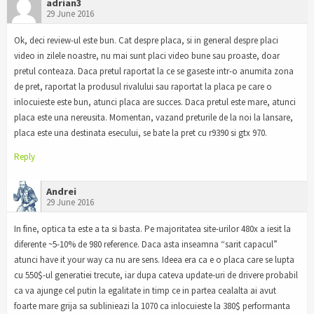
adrian3
29 June 2016
Ok, deci review-ul este bun. Cat despre placa, si in general despre placi
video in zilele noastre, nu mai sunt placi video bune sau proaste, doar
pretul conteaza. Daca pretul raportat la ce se gaseste intr-o anumita zona
de pret, raportat la produsul rivalului sau raportat la placa pe care o
inlocuieste este bun, atunci placa are succes. Daca pretul este mare, atunci
placa este una nereusita. Momentan, vazand preturile de la noi la lansare,
placa este una destinata esecului, se bate la pret cu r9390 si gtx 970.
Reply
Andrei
29 June 2016
In fine, optica ta este a ta si basta. Pe majoritatea site-urilor 480x a iesit la
diferente ~5-10% de 980 reference. Daca asta inseamna “sarit capacul”
atunci have it your way ca nu are sens. Ideea era ca e o placa care se lupta
cu 550$-ul generatiei trecute, iar dupa cateva update-uri de drivere probabil
ca va ajunge cel putin la egalitate in timp ce in partea cealalta ai avut
foarte mare grija sa sublinieazi la 1070 ca inlocuieste la 380$ performanta