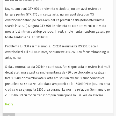
Nu, nu am avut GTX 970 de referinta niciodata, nu am avut review de
lansare pentru GTX 970 din cauza asta, nu am avut decat un MSI
overclockat baban pe care l-am dat ca premiu pe site (foloseste functia
search in site…) Singura GTX 970 de referinta pe care am vazut-o in viata
mea a fost intr-un desktop Lenovo. In rest, implementari custom gasesti pe
toate gardurile de la 1300 RON…
Problema lui 390 e si mai simpla. R9 290 se numeste R9 290. Daca il
overclockezi si ii pui 8 GB RAM, se numeste 390. AMD au facut rebranding-ul
asta, nu eu.
Si da…normal ca aia 200 MHz conteaza. Am si spus asta in review. Mai mult
decat atat, ma astept ca implementarile de 480 overclockate sa castige in
fata 970-urilor overclockate si asta am spus in review. Si sunt convins ca
preturile o sa se aseze…dar daca am pornit de la 1500 RON in jos…nu prea
cred ca o sa ajunga la 1200 prea curand. La noi ma refer, din Germania o iei
cu 1250 RON cu tot cu transport prin curier pana la usa. Aia da afacere.
Reply