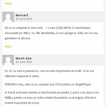
Reply
Morcerf
29 June 2016
De ce va asteptati la mai mult…? Costa $230/200 ffs. E mainstream,
inlocuieste pe 380/x, nu 390. Bineinteles, la noi ajunge la 1500, nici nu ma
gandeam la altceva.
Reply
Woot-Zee
29 June 2016
Eu zic ca asta e parerea ta, care nu este impartasita de multi. Si nu ma
refeream neaparat la astea.
PAREREA mea, este ca nu cumperi asa CEVA pentru un SinglePlayer.
In trecut se faceau reviews si benchmarks pe quake 3, pana s-au ajuns si la
400fps, pentru ca erau un indice destul de puternic acel engine, folosit in
marea majoritate de jocuri.