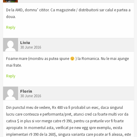
De la AMD, domnu’ cititor. Ca magazinele / distribuitorii sar calul e partea a
doua.
Reply
Liviu
30 June 2016
Foame mare (monstru as putea spune
) la Romanica. Nu le mai ajunge
mai frate.
Reply
Florin
30 June 2016
Din punctul meu de vedere, Rx 480 va fi probabil un esec, daca singurul
lucru care conteaza e performanta/pret, atunci cred ca foarte multi vor da
cativa $ in plus si vor merge catre r9 390, pentru ca preturile vor fi foarte
apropiate. In momentul asta, verificat pe new egg spre exemplu, exista
implementari r9 390 de la 260$, singura varianta care poate ar fi aleasa, este