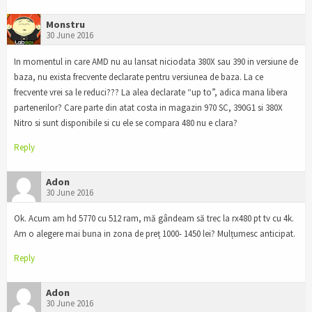
Monstru
30 June 2016
In momentul in care AMD nu au lansat niciodata 380X sau 390 in versiune de
baza, nu exista frecvente declarate pentru versiunea de baza. La ce
frecvente vrei sa le reduci??? La alea declarate “up to”, adica mana libera
partenerilor? Care parte din atat costa in magazin 970 SC, 390G1 si 380X
Nitro si sunt disponibile si cu ele se compara 480 nu e clara?
Reply
Adon
30 June 2016
Ok. Acum am hd 5770 cu 512 ram, mă gândeam să trec la rx480 pt tv cu 4k.
Am o alegere mai buna in zona de preț 1000- 1450 lei? Mulțumesc anticipat.
Reply
Adon
30 June 2016