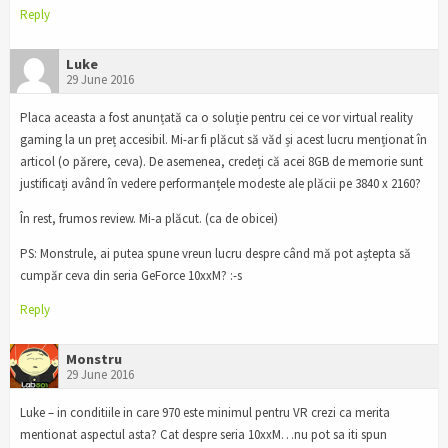
Reply
Luke
29 June 2016
Placa aceasta a fost anunțată ca o soluție pentru cei ce vor virtual reality
gaming la un preț accesibil. Mi-ar fi plăcut să văd și acest lucru menționat în
articol (o părere, ceva). De asemenea, credeți că acei 8GB de memorie sunt
justificați având în vedere performanțele modeste ale plăcii pe 3840 x 2160?
În rest, frumos review. Mi-a plăcut. (ca de obicei)
PS: Monstrule, ai putea spune vreun lucru despre când mă pot aștepta să
cumpăr ceva din seria GeForce 10xxM? :-s
Reply
Monstru
29 June 2016
Luke – in conditiile in care 970 este minimul pentru VR crezi ca merita
mentionat aspectul asta? Cat despre seria 10xxM…nu pot sa iti spun