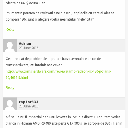
oferita de 649$ acum 1 an…
Imi mentin parerea ca reviewul este biased, iar placile cu care ai ales sa
compari 480x sunt o alegere vorba neamtului “nefericita”.
Reply
Adrian
29 June 2016
Ce parere ai de problemele la putere trasa semnalate de cei de la
tomshardware, ati intalnit asa ceva?
http://www.tomshardware.com/reviews/amd-radeon-rx-480-polaris-
10,4616-9.html
Reply
raptor333
29 June 2016
A fi sau a nu fi impartial dar AMD loveste in jocurile direct X 12 putem vedea
clar ca in Hitman AMD R9 480 este peste GTX 980 si se apropie de 980 TI iar in