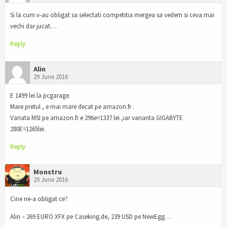
Si la cum v-au obligat sa selectati competitia mergea sa vedem si ceva mai
vechi dar jucat…
Reply
Alin
29 June 2016
E 1499 lei la pcgarage.
Mare pretul , e mai mare decat pe amazon.fr .
Variata MSI pe amazon.fr e 296e=1337 lei ,iar varianta GIGABYTE
280E=1265lei.
Reply
Monstru
29 June 2016
Cine ne-a obligat ce?
Alin – 269 EURO XFX pe Caseking.de, 239 USD pe NewEgg…