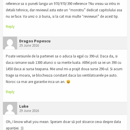
reference sa o puneti langa un 970/970/390 reference ?Nu vreau sa intru in
detalii tehnice, dar reviewul asta este un “monstru” dedicat capitolului asa
nu se face. Va urez o zi buna, si la cat mai multe “reviewuri” de acest tip.
Reply
Dragos Popescu
29 June 2016
Poate versiunile de la parteneri sa o aduca la egal cu 390-ul. Daca da, si
daca ramane ssub 1300 atunci o sa merite luata. Altfel poti sa iei un 390 cu
1450 daca ai sursa teapana. Mie unul mi-a prajit doua surse 290-ul. Si acum
trage sa moara, se blocheaza constant daca las ventilatoarele pe auto.
Noroc ca mai are garantie inca un an.
Reply
Luke
29 June 2016
Oh, I know what you mean. Speram doar să pot stoarce ceva despre data
apariției. :))