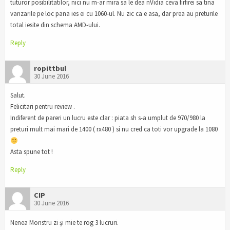
tuturor posibilitatilor, nici nu m-ar mira sa le dea nVidia ceva firfirei sa tina
vanzarile pe loc pana ies ei cu 1060-ul. Nu zic ca e asa, dar prea au preturile
total iesite din schema AMD-ului.
Reply
ropittbul
30 June 2016
Salut.
Felicitari pentru review .
Indiferent de pareri un lucru este clar : piata sh s-a umplut de 970/980 la
preturi mult mai mari de 1400 ( rx480 ) si nu cred ca toti vor upgrade la 1080
Asta spune tot !
Reply
CIP
30 June 2016
Nenea Monstru zi şi mie te rog 3 lucruri.