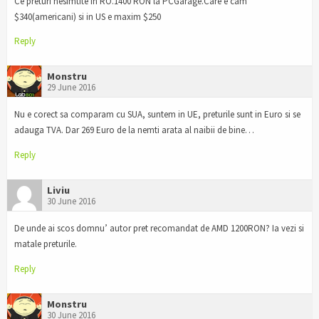
Ce preturi nesimtite in RO.1400 RON la PCGarage.Care e cam
$340(americani) si in US e maxim $250
Reply
Monstru
29 June 2016
Nu e corect sa comparam cu SUA, suntem in UE, preturile sunt in Euro si se
adauga TVA. Dar 269 Euro de la nemti arata al naibii de bine…
Reply
Liviu
30 June 2016
De unde ai scos domnu’ autor pret recomandat de AMD 1200RON? Ia vezi si
matale preturile.
Reply
Monstru
30 June 2016