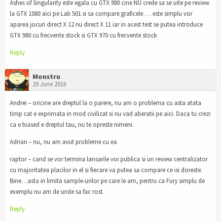
Ashes of Singularity este egala cu GTX 980 cine NU crede sa se uite pe review
la GTX 1080 aici pe Lab 501 si sa compare graficele … este simplu vor
aparea jocuri direct X 12 nu direct X 11 iar in acest test se putea introduce
GTX 980 cu frecvente stock si GTX 970 cu frecvente stock
Reply
Monstru
29 June 2016
Andrei – oricine are dreptul la o parere, nu am o problema cu asta atata
timp cat e exprimata in mod civilizat si nu vad aberatii pe aici. Daca tu crezi
ca e biased e dreptul tau, nu te opreste nimeni.
Adrian – nu, nu am avut probleme cu ea
raptor – cand se vor termina lansarile voi publica si un review centralizator
cu majoritatea placilor in el si fiecare va putea sa compare ce isi doreste.
Bine…asta in limita sample-urilor pe care le am, pentru ca Fury simplu de
exemplu nu am de unde sa fac rost.
Reply