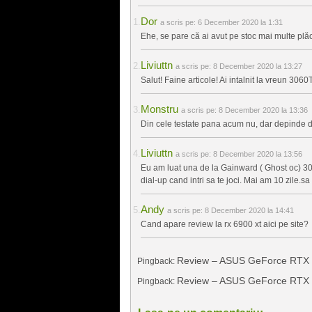
Dor
a scris pe:
6 December 2020 la 1:31
Ehe, se pare că ai avut pe stoc mai multe plăc
Liviuttn
a scris pe:
8 December 2020 la 13:27
Salut! Faine articole! Ai intalnit la vreun 3060
Monstru
a scris pe:
8 December 2020 la 13:36
Din cele testate pana acum nu, dar depinde d
Liviuttn
a scris pe:
8 December 2020 la 13:56
Eu am luat una de la Gainward ( Ghost oc) 3060
dial-up cand intri sa te joci. Mai am 10 zile.s
Andy
a scris pe:
8 December 2020 la 14:41
Cand apare review la rx 6900 xt aici pe site?
Review – ASUS GeForce RTX 306
Pingback:
Review – ASUS GeForce RTX 3
Pingback: