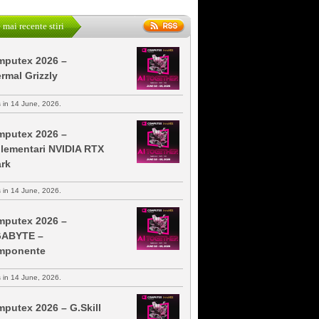
 mai recente stiri
putex 2026 –
rmal Grizzly
s in 14 June, 2026.
putex 2026 –
lementari NVIDIA RTX
rk
s in 14 June, 2026.
putex 2026 –
GABYTE –
mponente
s in 14 June, 2026.
putex 2026 – G.Skill