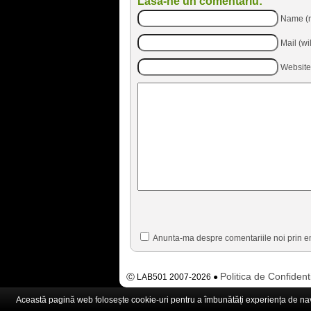
Lasa-ne un comentariu:
Name (r
Mail (wi
Website
Anunta-ma despre comentariile noi prin e
Politica de Confident
Ⓒ LAB501 2007-2026 ●
Această pagină web folosește cookie-uri pentru a îmbunătăți experiența de navig