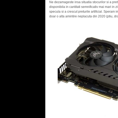
Ne dezamageste insa situatia stocurilor si a pre
disponibila in cantitati semnificativ mai mari in z
specula si a crescut preturile artificial. Spera
doar o alta amintire neplacuta din 2020 (ptiu, dr