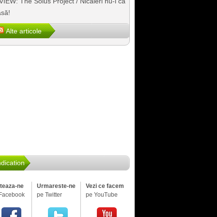
IEW: The Solus Project / Nicăieri nu-i ca
să!
Alte articole
dication
iteaza-ne
Urmareste-ne
Vezi ce facem
Facebook
pe Twitter
pe YouTube