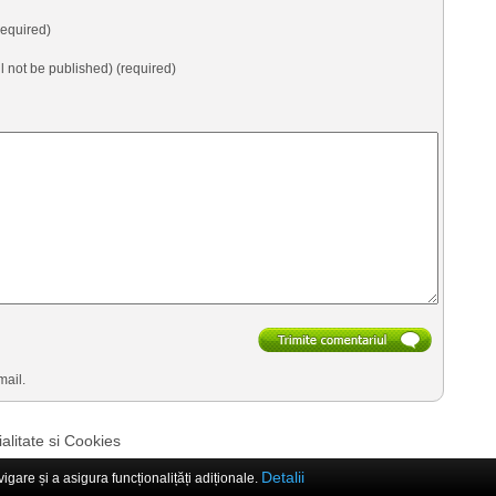
equired)
ll not be published) (required)
mail.
ialitate si Cookies
Detalii
are și a asigura funcționalițăți adiționale.