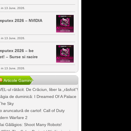
s in 13 June, 2026.
putex 2026 – NVIDIA
s in 13 June, 2026.
putex 2026 – be
et! – Surse si racire
s in 13 June, 2026.
Articole Gaming
EL-ul rătăcit. De Crăciun, liber la „răsfoit”!
ăgia de duminică: I Dreamed Of A Palace
The Sky
o aruncatură de cartof: Call of Duty
dern Warfare 2
ai Gălăgios: Shoot Many Robots!