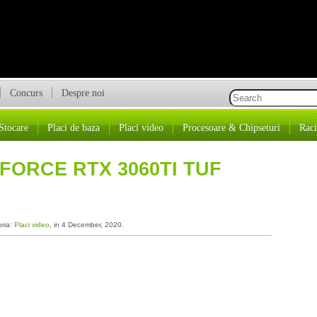
Concurs
Despre noi
Stocare
Placi de baza
Placi video
Procesoare & Chipseturi
Raci
FORCE RTX 3060TI TUF
oria:
Placi video
, in 4 December, 2020.