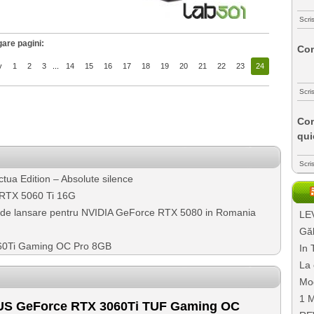
Scri
are pagini:
Com
v
1
2
3
...
14
15
16
17
18
19
20
21
22
23
24
Scri
Com
qui
Scri
a Edition – Absolute silence
RTX 5060 Ti 16G
tul de lansare pentru NVIDIA GeForce RTX 5080 in Romania
LEV
Găl
0Ti Gaming OC Pro 8GB
In 
La 
Mo
1 M
US GeForce RTX 3060Ti TUF Gaming OC