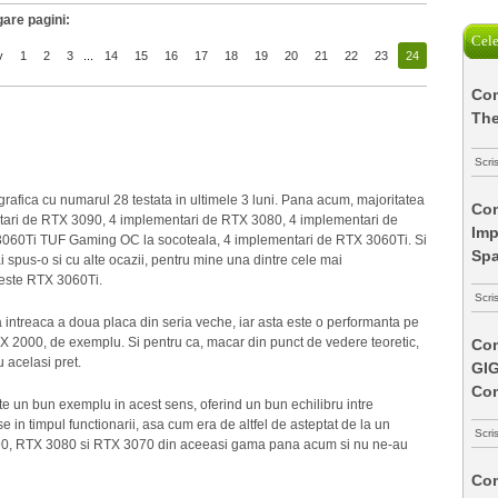
are pagini:
Cele
v
1
2
3
...
14
15
16
17
18
19
20
21
22
23
24
Com
The
Scri
 grafica cu numarul 28 testata in ultimele 3 luni. Pana acum, majoritatea
Com
entari de RTX 3090, 4 implementari de RTX 3080, 4 implementari de
Imp
60Ti TUF Gaming OC la socoteala, 4 implementari de RTX 3060Ti. Si
Spa
 spus-o si cu alte ocazii, pentru mine una dintre cele mai
 este RTX 3060Ti.
Scri
 intreaca a doua placa din seria veche, iar asta este o performanta pe
TX 2000, de exemplu. Si pentru ca, macar din punct de vedere teoretic,
Com
 acelasi pret.
GI
Co
 bun exemplu in acest sens, oferind un bun echilibru intre
e in timpul functionarii, asa cum era de altfel de asteptat de la un
Scri
090, RTX 3080 si RTX 3070 din aceeasi gama pana acum si nu ne-au
Com