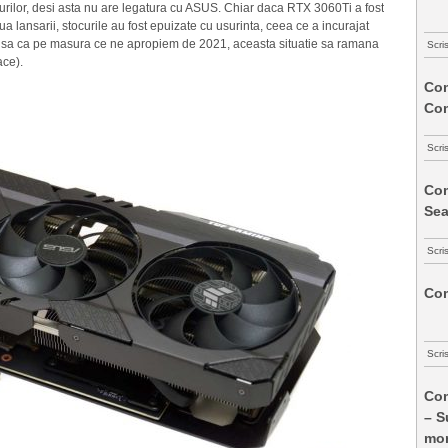
turilor, desi asta nu are legatura cu ASUS. Chiar daca RTX 3060Ti a fost
iua lansarii, stocurile au fost epuizate cu usurinta, ceea ce a incurajat
m insa ca pe masura ce ne apropiem de 2021, aceasta situatie sa ramana
Scri
ace).
Com
Co
Scri
Com
Sea
Scri
Com
Scri
Com
– S
mon