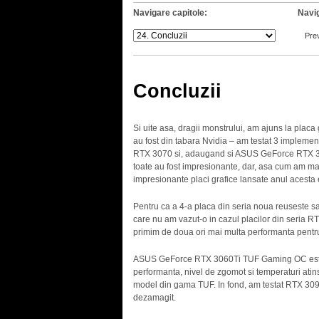
Navigare capitole:
Navig
Pre
Concluzii
Si uite asa, dragii monstrului, am ajuns la placa
au fost din tabara Nvidia – am testat 3 implem
RTX 3070 si, adaugand si ASUS GeForce RTX 30
toate au fost impresionante, dar, asa cum am mai
impresionante placi grafice lansate anul acesta
Pentru ca a 4-a placa din seria noua reuseste sa
care nu am vazut-o in cazul placilor din seria R
primim de doua ori mai multa performanta pentru
ASUS GeForce RTX 3060Ti TUF Gaming OC este un
performanta, nivel de zgomot si temperaturi atins
model din gama TUF. In fond, am testat RTX 3
dezamagit.