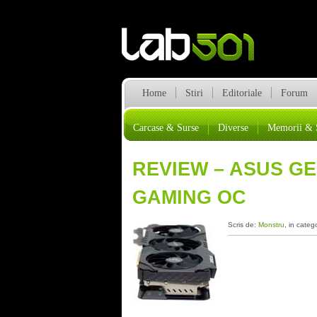
Home
Stiri
Editoriale
Forum
Carcase & Surse
Diverse
Memorii & 
REVIEW – ASUS GE
GAMING OC
Scris de:
Monstru
, in categ