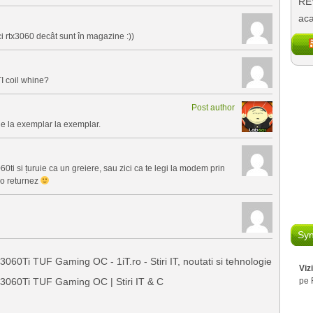
REV
aca
i rtx3060 decât sunt în magazine :))
TI coil whine?
Post author
e la exemplar la exemplar.
ti si țuruie ca un greiere, sau zici ca te legi la modem prin
a o returnez
Syn
0Ti TUF Gaming OC - 1iT.ro - Stiri IT, noutati si tehnologie
Viz
060Ti TUF Gaming OC | Stiri IT & C
pe 