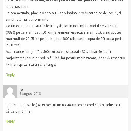
Fata de acum cativa ani, aceasta placa este mult peste ce ofereau celelalte
la aceiasi bani.
La ora actuala, placile video au luat o inainte producatorilor de jocuri, si
sunt mult mai performante.
Ca un exemplu, in 2007 a iesit Crysis, iar in noiembrie varful de gama ati
(3870) pe care am dat 750 ron(la vremea respectiva era mult), si nu scotea
mai mult de 20-25 fps pe full hd, bia 8800 ultra se apropia de 30(costa peste
2000 ron)
Acum orice “ragalie”de 500 ron poate sa scoate 30 si chiar 60 fps in
majoritatea jocurilor noi in full hd. iar pentru mainstream, doar 2k respectiv
4k mai reprezin ta un challenge.
Reply
Io
6 August 2016
La pretul de 1600lei(340€) pentru un RX 480 incep sa cred ca sint aduse cu
cârca din China.
Reply