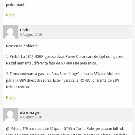
performante.
Reply
Liviu
5 August 2016
Monstrule 2 obiectii:
1. Pretul. La 180$ MSRP gasesti doar PowerColor care de fapt nu-l gasesti.
Restul numerita, diferenta fata de RX 480 este prea mica.
2. Tomshardware a gasit ca Asus Strix “trage” pâna la 55W din Mobo si
pâna la 88W direct din sursa. Este invers ca la RX 480, diferenta de 33W
trebuie redusa.
Reply
xtremage
6 August 2016
@ Mihai , 470 scoate peste 30 fps in GTA5 si Tomb Rider pe ultra in full hd.