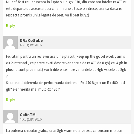
Nu ar fi fost rau aruncata in lupta si un gtx 970, din cate am inteles rx 470 nu
este departe de aceasta , ba chiar in unele teste o intrece, asa ca daca isi
respecta promisiunile legate de pret, va fi best buy.:)
Reply
DRaKoSuLe
4 August 2016
Felicitari pentru un reviewn asa bine placut ,keep up the good work , am si
eu 2 intrebari , ce parere aveti despre variantele de rx 470 de 8 gb( cei 4 gb in
plus nu sunt prea mult) vor fi diferente intre variantele de 4gb vs cele de 8gb
?
Si care ar fi diferenta de performanta dintre un Rx 470 8gb si un Rx 480 de 4
gb? s-ar merita mai mult Rx 480 ?
Reply
CalinTM
4 August 2016
La puterea chipului grafic, sa ai 8gb vram nu are rost, ca oricum n-o pui