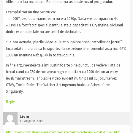
Altfel nu o lua nici dracu. Pana la urma asta este rostul progresului.
Exemplul tau nu tine pentru ca:
– in 2007 rezolutia mainstream nu era 1080p. Daca vrei compara cu 4k.
– Crysis a fost facut special pentru a etala capacitatile Cryengine. Niciunul
dintre exemplele tale nu are astfel de destinatie.
“La ora actuala, placile video au luat o inainte producatorilor de jocuri”
Inca odata, nu cred ca te raportezi la ce trebuie. In momentul asta nici GTX
1080 nu mentine 60fps@4k in toate jocurile.
In fine argumentele tale imi sustin foarte bine punctul de vedere. Fata de
trecut cand cu 750 de ron aveai high end astazi cu 1200 de ron ai entry-
level/mainstream. Iar placile video evident nu tin pasul cu jocurile vezi
GTAV, Tomb Rider, The Witcher 3 si ingenunchiatorul Ashes of the
Singularity.
Reply
Liviu
13 August 2016
http://www.tomshardware.com/reviews/amd-radeon-rx-470,4703-6.html