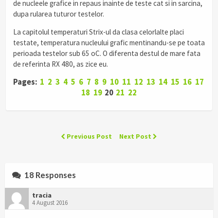
de nucleele grafice in repaus inainte de teste cat si in sarcina,
dupa rularea tuturor testelor.
La capitolul temperaturi Strix-ul da clasa celorlalte placi
testate, temperatura nucleului grafic mentinandu-se pe toata
perioada testelor sub 65 oC. O diferenta destul de mare fata
de referinta RX 480, as zice eu.
Pages:
1
2
3
4
5
6
7
8
9
10
11
12
13
14
15
16
17
18
19
20
21
22
Previous Post
Next Post
18 Responses
tracia
4 August 2016