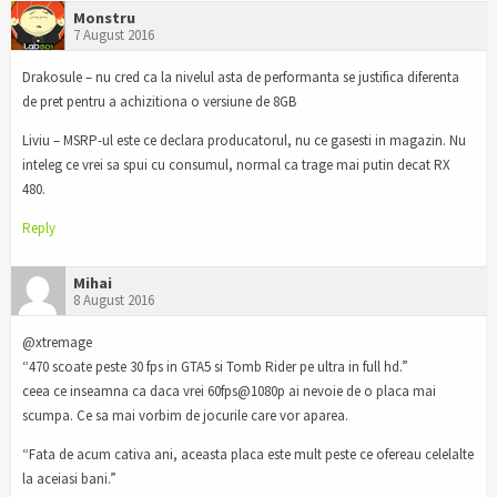
Monstru
7 August 2016
Drakosule – nu cred ca la nivelul asta de performanta se justifica diferenta
de pret pentru a achizitiona o versiune de 8GB
Liviu – MSRP-ul este ce declara producatorul, nu ce gasesti in magazin. Nu
inteleg ce vrei sa spui cu consumul, normal ca trage mai putin decat RX
480.
Reply
Mihai
8 August 2016
@xtremage
“470 scoate peste 30 fps in GTA5 si Tomb Rider pe ultra in full hd.”
ceea ce inseamna ca daca vrei 60fps@1080p ai nevoie de o placa mai
scumpa. Ce sa mai vorbim de jocurile care vor aparea.
“Fata de acum cativa ani, aceasta placa este mult peste ce ofereau celelalte
la aceiasi bani.”