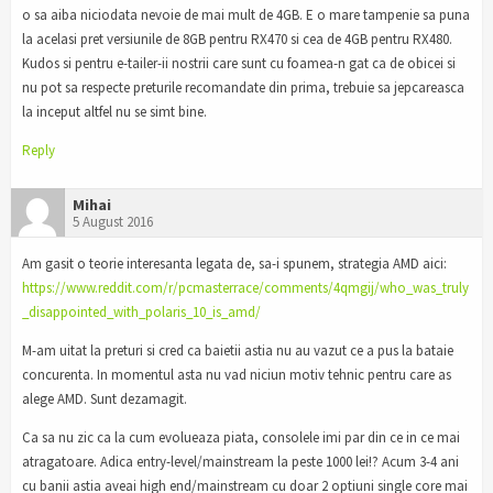
o sa aiba niciodata nevoie de mai mult de 4GB. E o mare tampenie sa puna
la acelasi pret versiunile de 8GB pentru RX470 si cea de 4GB pentru RX480.
Kudos si pentru e-tailer-ii nostrii care sunt cu foamea-n gat ca de obicei si
nu pot sa respecte preturile recomandate din prima, trebuie sa jepcareasca
la inceput altfel nu se simt bine.
Reply
Mihai
5 August 2016
Am gasit o teorie interesanta legata de, sa-i spunem, strategia AMD aici:
https://www.reddit.com/r/pcmasterrace/comments/4qmgij/who_was_truly
_disappointed_with_polaris_10_is_amd/
M-am uitat la preturi si cred ca baietii astia nu au vazut ce a pus la bataie
concurenta. In momentul asta nu vad niciun motiv tehnic pentru care as
alege AMD. Sunt dezamagit.
Ca sa nu zic ca la cum evolueaza piata, consolele imi par din ce in ce mai
atragatoare. Adica entry-level/mainstream la peste 1000 lei!? Acum 3-4 ani
cu banii astia aveai high end/mainstream cu doar 2 optiuni single core mai