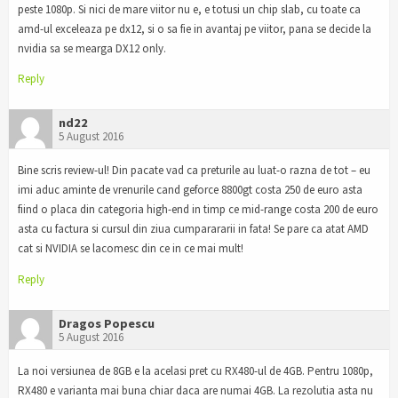
peste 1080p. Si nici de mare viitor nu e, e totusi un chip slab, cu toate ca
amd-ul exceleaza pe dx12, si o sa fie in avantaj pe viitor, pana se decide la
nvidia sa se mearga DX12 only.
Reply
nd22
5 August 2016
Bine scris review-ul! Din pacate vad ca preturile au luat-o razna de tot – eu
imi aduc aminte de vrenurile cand geforce 8800gt costa 250 de euro asta
fiind o placa din categoria high-end in timp ce mid-range costa 200 de euro
asta cu factura si cursul din ziua cumparararii in fata! Se pare ca atat AMD
cat si NVIDIA se lacomesc din ce in ce mai mult!
Reply
Dragos Popescu
5 August 2016
La noi versiunea de 8GB e la acelasi pret cu RX480-ul de 4GB. Pentru 1080p,
RX480 e varianta mai buna chiar daca are numai 4GB. La rezolutia asta nu