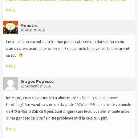
Reply
Monstru
16 August 2016
Liviu…sunt in vacanta…si tot mai public cate ceva. Iti dai seama ca nu
stau sa citesc acum alte review-uri. Explica-mi tu tu cuvintele tale ce ai vrut
sa spui
Reply
Dragos Popescu
25 September 2016
Intrebare, crezi ca versiunile cu alimentare cu 6 pini o sa faca power
throttling? Am vazut ca sare si asta peste 150W iar MSI-ul au toate versiunile
de 470 si 4GB si 8GB cu 8 pini. Sunt singurii care le-au pus alimentarile astea
si ma gandesc ca o sa fie niste probleme mici la cele cu 6 pini.
Reply