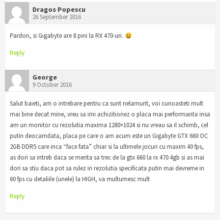
Dragos Popescu
26 September 2016
Pardon, si Gigabyte are 8 pini la RX 470-uri.
Reply
George
9 October 2016
Salut baieti, am o intrebare pentru ca sunt nelamurit, voi cunoasteti mult
mai bine decat mine, vreu sa imi achizitionez o placa mai performanta insa
am un monitor cu rezolutia maxima 1280×1024 si nu vreau sa il schimb, cel
putin deocamdata, placa pe care o am acum este un Gigabyte GTX 660 OC
2GB DDR5 care inca “face fata” chiar si la ultimele jocuri cu maxim 40 fps,
as dori sa intreb daca se merita sa trec de la gtx 660 la rx 470 4gb si as mai
dori sa stiu daca pot sa rulez in rezolutia specificata putin mai devreme in
60 fps cu detaliile (unele) la HIGH, va multumesc mult
Reply