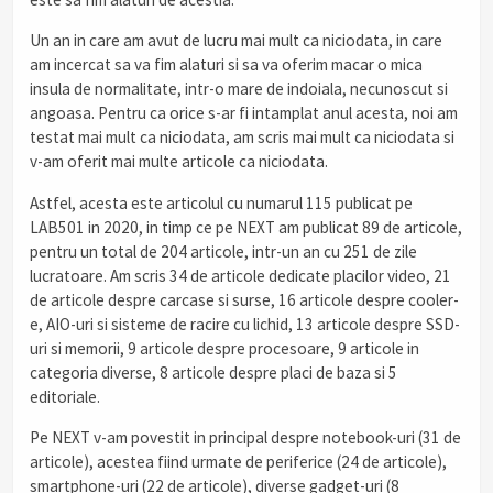
Un an in care am avut de lucru mai mult ca niciodata, in care
am incercat sa va fim alaturi si sa va oferim macar o mica
insula de normalitate, intr-o mare de indoiala, necunoscut si
angoasa. Pentru ca orice s-ar fi intamplat anul acesta, noi am
testat mai mult ca niciodata, am scris mai mult ca niciodata si
v-am oferit mai multe articole ca niciodata.
Astfel, acesta este articolul cu numarul 115 publicat pe
LAB501 in 2020, in timp ce pe NEXT am publicat 89 de articole,
pentru un total de 204 articole, intr-un an cu 251 de zile
lucratoare. Am scris 34 de articole dedicate placilor video, 21
de articole despre carcase si surse, 16 articole despre cooler-
e, AIO-uri si sisteme de racire cu lichid, 13 articole despre SSD-
uri si memorii, 9 articole despre procesoare, 9 articole in
categoria diverse, 8 articole despre placi de baza si 5
editoriale.
Pe NEXT v-am povestit in principal despre notebook-uri (31 de
articole), acestea fiind urmate de periferice (24 de articole),
smartphone-uri (22 de articole), diverse gadget-uri (8