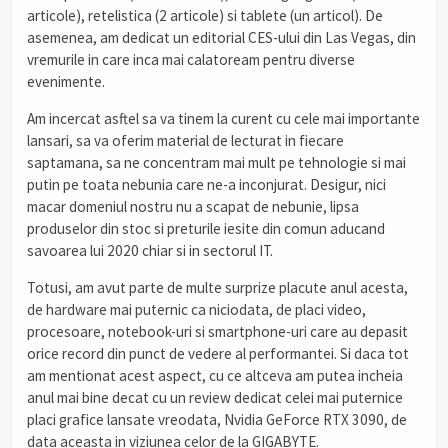
articole), retelistica (2 articole) si tablete (un articol). De
asemenea, am dedicat un editorial CES-ului din Las Vegas, din
vremurile in care inca mai calatoream pentru diverse
evenimente.
Am incercat asftel sa va tinem la curent cu cele mai importante
lansari, sa va oferim material de lecturat in fiecare
saptamana, sa ne concentram mai mult pe tehnologie si mai
putin pe toata nebunia care ne-a inconjurat. Desigur, nici
macar domeniul nostru nu a scapat de nebunie, lipsa
produselor din stoc si preturile iesite din comun aducand
savoarea lui 2020 chiar si in sectorul IT.
Totusi, am avut parte de multe surprize placute anul acesta,
de hardware mai puternic ca niciodata, de placi video,
procesoare, notebook-uri si smartphone-uri care au depasit
orice record din punct de vedere al performantei. Si daca tot
am mentionat acest aspect, cu ce altceva am putea incheia
anul mai bine decat cu un review dedicat celei mai puternice
placi grafice lansate vreodata, Nvidia GeForce RTX 3090, de
data aceasta in viziunea celor de la GIGABYTE.