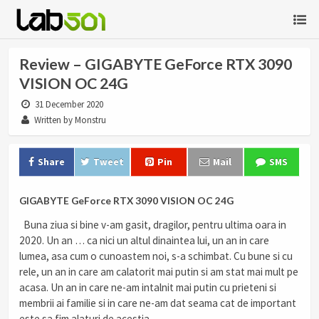
Review – GIGABYTE GeForce RTX 3090
VISION OC 24G
31 December 2020
Written by Monstru
Share
Tweet
Pin
Mail
SMS
GIGABYTE GeForce RTX 3090 VISION OC 24G
Buna ziua si bine v-am gasit, dragilor, pentru ultima oara in
2020. Un an … ca nici un altul dinaintea lui, un an in care
lumea, asa cum o cunoastem noi, s-a schimbat. Cu bune si cu
rele, un an in care am calatorit mai putin si am stat mai mult pe
acasa. Un an in care ne-am intalnit mai putin cu prieteni si
membrii ai familie si in care ne-am dat seama cat de important
este sa fim alaturi de acestia.