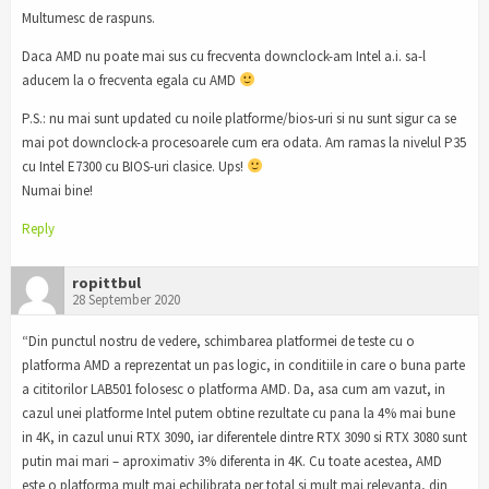
Multumesc de raspuns.
Daca AMD nu poate mai sus cu frecventa downclock-am Intel a.i. sa-l
aducem la o frecventa egala cu AMD
P.S.: nu mai sunt updated cu noile platforme/bios-uri si nu sunt sigur ca se
mai pot downclock-a procesoarele cum era odata. Am ramas la nivelul P35
cu Intel E7300 cu BIOS-uri clasice. Ups!
Numai bine!
Reply
ropittbul
28 September 2020
“Din punctul nostru de vedere, schimbarea platformei de teste cu o
platforma AMD a reprezentat un pas logic, in conditiile in care o buna parte
a cititorilor LAB501 folosesc o platforma AMD. Da, asa cum am vazut, in
cazul unei platforme Intel putem obtine rezultate cu pana la 4% mai bune
in 4K, in cazul unui RTX 3090, iar diferentele dintre RTX 3090 si RTX 3080 sunt
putin mai mari – aproximativ 3% diferenta in 4K. Cu toate acestea, AMD
este o platforma mult mai echilibrata per total si mult mai relevanta, din