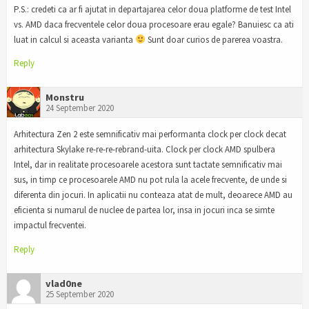
P.S.: credeti ca ar fi ajutat in departajarea celor doua platforme de test Intel
vs. AMD daca frecventele celor doua procesoare erau egale? Banuiesc ca ati
luat in calcul si aceasta varianta
Sunt doar curios de parerea voastra.
Reply
Monstru
24 September 2020
Arhitectura Zen 2 este semnificativ mai performanta clock per clock decat
arhitectura Skylake re-re-re-rebrand-uita. Clock per clock AMD spulbera
Intel, dar in realitate procesoarele acestora sunt tactate semnificativ mai
sus, in timp ce procesoarele AMD nu pot rula la acele frecvente, de unde si
diferenta din jocuri. In aplicatii nu conteaza atat de mult, deoarece AMD au
eficienta si numarul de nuclee de partea lor, insa in jocuri inca se simte
impactul frecventei.
Reply
vlad0ne
25 September 2020