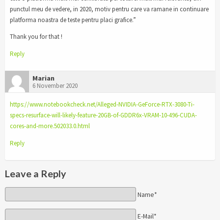
punctul meu de vedere, in 2020, motiv pentru care va ramane in continuare
platforma noastra de teste pentru placi grafice.”
Thank you for that !
Reply
Marian
6 November 2020
https://www.notebookcheck.net/Alleged-NVIDIA-GeForce-RTX-3080-Ti-
specs-resurface-will-likely-feature-20GB-of-GDDR6x-VRAM-10-496-CUDA-
cores-and-more.502033.0.html
Reply
Leave a Reply
Name*
E-Mail*