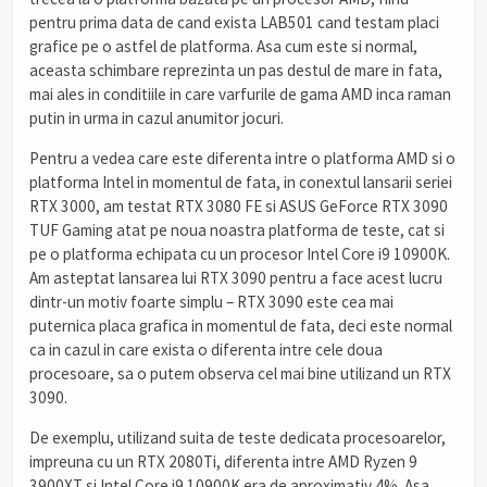
pentru prima data de cand exista LAB501 cand testam placi
grafice pe o astfel de platforma. Asa cum este si normal,
aceasta schimbare reprezinta un pas destul de mare in fata,
mai ales in conditiile in care varfurile de gama AMD inca raman
putin in urma in cazul anumitor jocuri.
Pentru a vedea care este diferenta intre o platforma AMD si o
platforma Intel in momentul de fata, in conextul lansarii seriei
RTX 3000, am testat RTX 3080 FE si ASUS GeForce RTX 3090
TUF Gaming atat pe noua noastra platforma de teste, cat si
pe o platforma echipata cu un procesor Intel Core i9 10900K.
Am asteptat lansarea lui RTX 3090 pentru a face acest lucru
dintr-un motiv foarte simplu – RTX 3090 este cea mai
puternica placa grafica in momentul de fata, deci este normal
ca in cazul in care exista o diferenta intre cele doua
procesoare, sa o putem observa cel mai bine utilizand un RTX
3090.
De exemplu, utilizand suita de teste dedicata procesoarelor,
impreuna cu un RTX 2080Ti, diferenta intre AMD Ryzen 9
3900XT si Intel Core i9 10900K era de aproximativ 4%. Asa