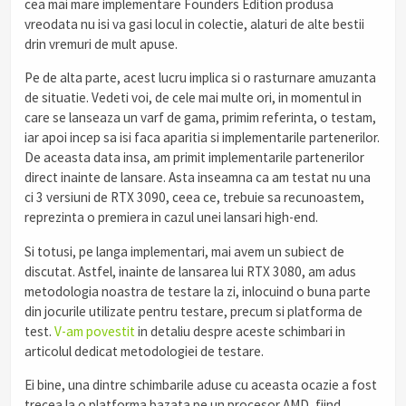
cea mai mare implementare Founders Edition produsa
vreodata nu isi va gasi locul in colectie, alaturi de alte bestii
drin vremuri de mult apuse.
Pe de alta parte, acest lucru implica si o rasturnare amuzanta
de situatie. Vedeti voi, de cele mai multe ori, in momentul in
care se lanseaza un varf de gama, primim referinta, o testam,
iar apoi incep sa isi faca aparitia si implementarile partenerilor.
De aceasta data insa, am primit implementarile partenerilor
direct inainte de lansare. Asta inseamna ca am testat nu una
ci 3 versiuni de RTX 3090, ceea ce, trebuie sa recunoastem,
reprezinta o premiera in cazul unei lansari high-end.
Si totusi, pe langa implementari, mai avem un subiect de
discutat. Astfel, inainte de lansarea lui RTX 3080, am adus
metodologia noastra de testare la zi, inlocuind o buna parte
din jocurile utilizate pentru testare, precum si platforma de
test.
V-am povestit
in detaliu despre aceste schimbari in
articolul dedicat metodologiei de testare.
Ei bine, una dintre schimbarile aduse cu aceasta ocazie a fost
trecea la o platforma bazata pe un procesor AMD, fiind