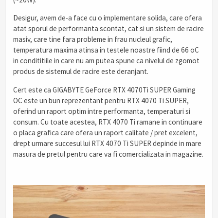
Desigur, avem de-a face cu o implementare solida, care ofera
atat sporul de performanta scontat, cat si un sistem de racire
masiv, care tine fara probleme in frau nucleul grafic,
temperatura maxima atinsa in testele noastre fiind de 66 oC
in condititiile in care nu am putea spune ca nivelul de zgomot
produs de sistemul de racire este deranjant.
Cert este ca GIGABYTE GeForce RTX 4070Ti SUPER Gaming
OC este un bun reprezentant pentru RTX 4070 Ti SUPER,
oferind un raport optim intre performanta, temperaturi si
consum. Cu toate acestea, RTX 4070 Ti ramane in continuare
o placa grafica care ofera un raport calitate / pret excelent,
drept urmare succesul lui RTX 4070 Ti SUPER depinde in mare
masura de pretul pentru care va fi comercializata in magazine.