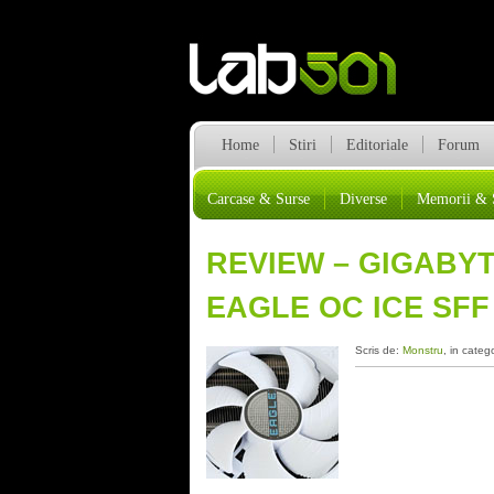
Home
Stiri
Editoriale
Forum
Carcase & Surse
Diverse
Memorii & 
REVIEW – GIGABYT
EAGLE OC ICE SFF
Scris de:
Monstru
, in categ