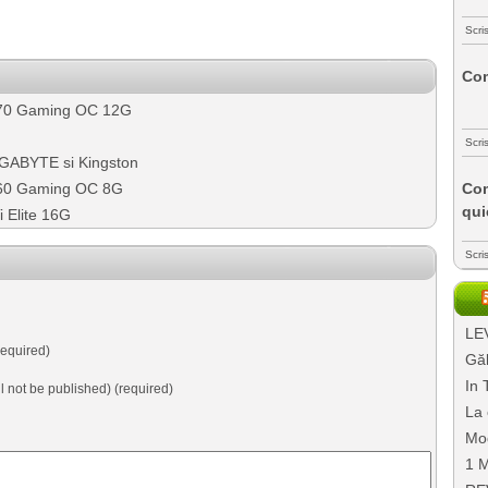
Scri
Com
70 Gaming OC 12G
Scri
IGABYTE si Kingston
60 Gaming OC 8G
Com
qui
 Elite 16G
Scri
LEV
equired)
Găl
In 
ll not be published) (required)
La 
Mo
1 M