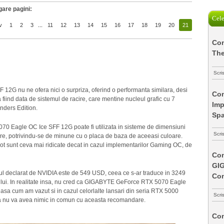
gare pagini:
Cele
v
1
2
3
...
11
12
13
14
15
16
17
18
19
20
21
Com
The
Scri
 nu ne ofera nici o surpriza, oferind o performanta similara, desi
Com
 fiind data de sistemul de racire, care mentine nucleul grafic cu 7
Imp
nders Edition.
Spa
70 Eagle OC Ice SFF 12G poate fi utilizata in sisteme de dimensiuni
Scri
e, potrivindu-se de minune cu o placa de baza de aceeasi culoare.
mot sunt ceva mai ridicate decat in cazul implementarilor Gaming OC, de
Com
GI
l declarat de NVIDIA este de 549 USD, ceea ce s-ar traduce in 3249
Co
lui. In realitate insa, nu cred ca GIGABYTE GeForce RTX 5070 Eagle
asa cum am vazut si in cazul celorlalte lansari din seria RTX 5000
Scri
tra nu va avea nimic in comun cu aceasta recomandare.
Com