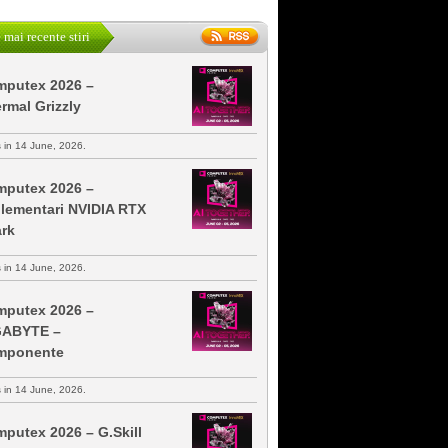
 mai recente stiri
putex 2026 –
rmal Grizzly
s in 14 June, 2026.
putex 2026 –
lementari NVIDIA RTX
rk
s in 14 June, 2026.
putex 2026 –
GABYTE –
mponente
s in 14 June, 2026.
putex 2026 – G.Skill