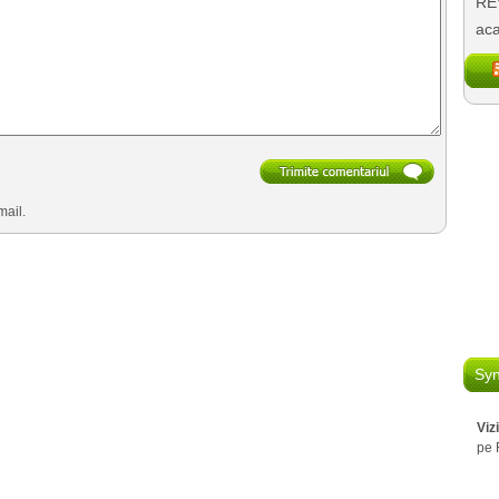
REV
aca
mail.
Syn
Viz
pe 