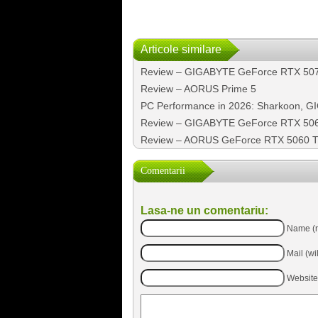
Articole similare
Review – GIGABYTE GeForce RTX 50
Review – AORUS Prime 5
PC Performance in 2026: Sharkoon, G
Review – GIGABYTE GeForce RTX 50
Review – AORUS GeForce RTX 5060 Ti
Comentarii
Lasa-ne un comentariu:
Name (r
Mail (wi
Website