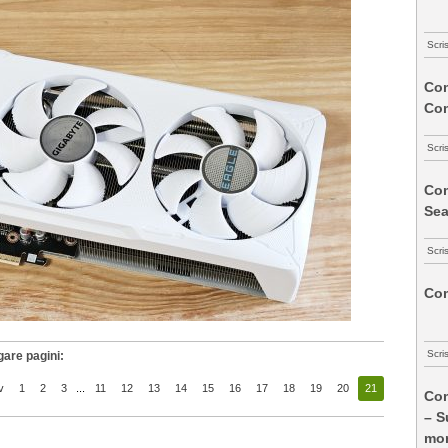
Scri
Com
Co
Scri
Com
Sea
Scri
Com
Scri
gare pagini:
v
1
2
3
...
11
12
13
14
15
16
17
18
19
20
21
Com
– S
mon