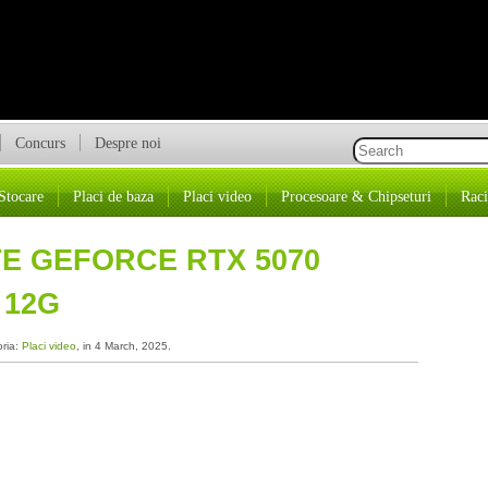
Concurs
Despre noi
Stocare
Placi de baza
Placi video
Procesoare & Chipseturi
Raci
E GEFORCE RTX 5070
 12G
oria:
Placi video
, in 4 March, 2025.