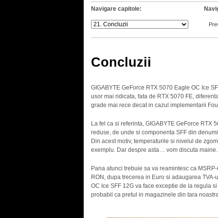
Navigare capitole:
Navi
Pre
Concluzii
GIGABYTE GeForce RTX 5070 Eagle OC Ice SFF 12G
usor mai ridicata, fata de RTX 5070 FE, diferenta
grade mai rece decat in cazul implementarii Fou
La fel ca si referinta, GIGABYTE GeForce RTX 50
reduse, de unde si componenta SFF din denumir
Din acest motiv, temperaturile si nivelul de zgo
exemplu. Dar despre asta… vom discuta maine.
Pana atunci trebuie sa va reamintesc ca MSRP-u
RON, dupa trecerea in Euro si adaugarea TVA-u
OC Ice SFF 12G va face exceptie de la regula si 
probabil ca pretul in magazinele din tara noas