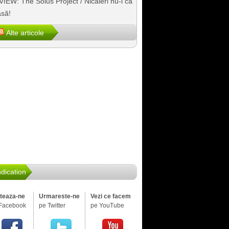
IEW: The Solus Project / Nicăieri nu-i ca
să!
Alte articole
dication
iteaza-ne
Urmareste-ne
Vezi ce facem
Facebook
pe Twitter
pe YouTube