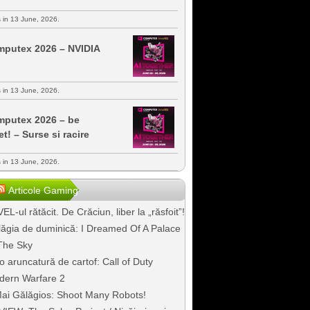
s in 13 June, 2026.
putex 2026 – NVIDIA
s in 13 June, 2026.
putex 2026 – be
et! – Surse si racire
s in 13 June, 2026.
Articole Gaming
EL-ul rătăcit. De Crăciun, liber la „răsfoit”!
ăgia de duminică: I Dreamed Of A Palace
The Sky
o aruncatură de cartof: Call of Duty
dern Warfare 2
ai Gălăgios: Shoot Many Robots!