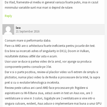
Da Vlad, framerate-ul mediu in general variaza foarte putin, insa in cazul
minimului variatiile sunt mai mari si depind de rulare.
Reply
leo
21 September 2016
Consum mare si performanta slaba.
Pare ca AMD are o arhitectura foarte ineficienta pentru jocurile din test.
Era bine sa incercati ashes of singularity in DX12, Doom in Vulkan,
rezultatele stateau altfel dar asta e acum.
Usor usor se duce si partea video de la amd, vor ajunge sa produca
componente pentru console pe 3 lei.
Dar e si o parte pozitiva, review-ul placilor video va fi extrem de simplu si
plictisitor, numai placi video la de Nvidia si procesoare de la Intel, la supra
pret si cu o evolutie tehnologica incetinita.
Review peste cativa ani cand AMD face procesoare ptr. frigidere si
aspiratoare cu Wi-fi:Buna ziua, astazi avem in test un Asus xxx, are 3
ventilatoare si vine in 3 culori, Gigabyte are 2 ventilatoare si vine intr-o
singura culoare, evident, Asus aduce o implementare mai buna a unui GPU