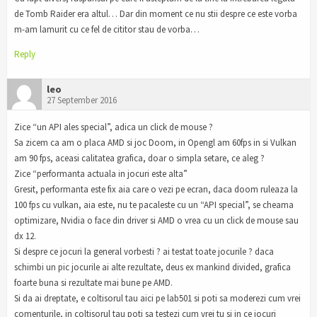
de Tomb Raider era altul… Dar din moment ce nu stii despre ce este vorba
m-am lamurit cu ce fel de cititor stau de vorba…
Reply
leo
27 September 2016
Zice “un API ales special”, adica un click de mouse ?
Sa zicem ca am o placa AMD si joc Doom, in Opengl am 60fps in si Vulkan
am 90 fps, aceasi calitatea grafica, doar o simpla setare, ce aleg ?
Zice “performanta actuala in jocuri este alta”
Gresit, performanta este fix aia care o vezi pe ecran, daca doom ruleaza la
100 fps cu vulkan, aia este, nu te pacaleste cu un “API special”, se cheama
optimizare, Nvidia o face din driver si AMD o vrea cu un click de mouse sau
dx 12.
Si despre ce jocuri la general vorbesti ? ai testat toate jocurile ? daca
schimbi un pic jocurile ai alte rezultate, deus ex mankind divided, grafica
foarte buna si rezultate mai bune pe AMD.
Si da ai dreptate, e coltisorul tau aici pe lab501 si poti sa moderezi cum vrei
comenturile, in coltisorul tau poti sa testezi cum vrei tu si in ce jocuri