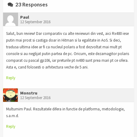
23 Responses
Paul
12 September 2016
Salut, bun review! Dar comparativ cu alte reviewuri din vest, aici Rx480 iese
putin mai prost si castiga doar in Hitman si la egalitate in AoS. Si deci,
tradusa ultima idee ar fi ca nucleul polaris a fost dezvoltat mai mult pt
console si au neglijat putin partea de pc. Oricum, este dezamagitor polaris
comparat cu pascal gp106, iar preturile pt rx480 sunt prea mari pt ce ofera.
Asta e, cand folosesti o arhitectura veche de 5 ani.
Reply
Monstru
12 September 2016
Multumim Paul. Rezultatele difera in functie de platforma, metodologie,
s.a.m.d.
Reply