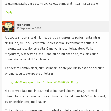
la ultimul patch, dar daca tu zici ca este cumparat inseamna ca asa e.
Reply
Monstru
27 September 2016
Are toata importanta din lume, pentru ca reprezinta performanta intr-un
singur joc, cu un API care trebuie ales special. Performanta actuala in
majoritatea jocurilor este alta. Cand vor fi jocurile bazate pe Vulkan
majoritare, o sa testez si asa. Pana atunci nu am de ce, mai ales dupa
minunatii de genul BF4 cu Mantle…
Cat despre Tomb Raider, cum spuneam, toate jocurile folosite de noi sunt
originale, cu toate update-urile la zi.
http://lab501.ro/wp-content/uploads/2016/09/RTR.jpg
Si daca vreodata mai indraznesti sa insinuezi altceva, te sigur ca va fi
ultimul tau comentariu pe orice coltisor de internet care .lab501.ro la sfarsit,
cu orice nickname, mail sau IP.
Ca fapt divers, raspunsul pe care il asteptam de la tine la intrebarea legata