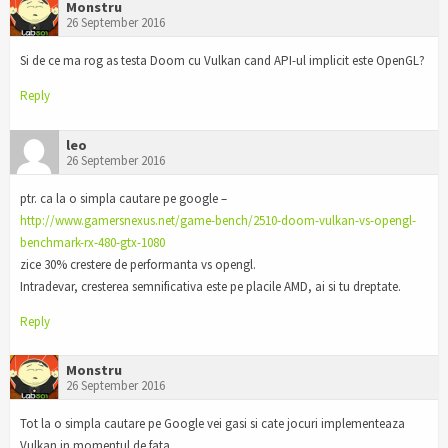
Monstru
26 September 2016
Si de ce ma rog as testa Doom cu Vulkan cand API-ul implicit este OpenGL?
Reply
leo
26 September 2016
ptr. ca la o simpla cautare pe google –
http://www.gamersnexus.net/game-bench/2510-doom-vulkan-vs-opengl-
benchmark-rx-480-gtx-1080
zice 30% crestere de performanta vs opengl.
Intradevar, cresterea semnificativa este pe placile AMD, ai si tu dreptate.
Reply
Monstru
26 September 2016
Tot la o simpla cautare pe Google vei gasi si cate jocuri implementeaza
Vulkan in momentul de fata.