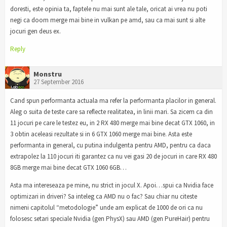
doresti, este opinia ta, faptele nu mai sunt ale tale, oricat ai vrea nu poti
negi ca doom merge mai bine in vulkan pe amd, sau ca mai sunt si alte
jocuri gen deus ex.
Reply
Monstru
27 September 2016
Cand spun performanta actuala ma refer la performanta placilor in general.
Aleg o suita de teste care sa reflecte realitatea, in linii mari. Sa zicem ca din
11 jocuri pe care le testez eu, in 2 RX 480 merge mai bine decat GTX 1060, in
3 obtin aceleasi rezultate si in 6 GTX 1060 merge mai bine. Asta este
performanta in general, cu putina indulgenta pentru AMD, pentru ca daca
extrapolez la 110 jocuri iti garantez ca nu vei gasi 20 de jocuri in care RX 480
8GB merge mai bine decat GTX 1060 6GB…
Asta ma intereseaza pe mine, nu strict in jocul X. Apoi…spui ca Nvidia face
optimizari in driveri? Sa inteleg ca AMD nu o fac? Sau chiar nu citeste
nimeni capitolul “metodologie” unde am explicat de 1000 de ori ca nu
folosesc setari speciale Nvidia (gen PhysX) sau AMD (gen PureHair) pentru