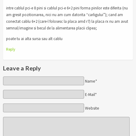
intre cablul pci-e 8 pini si cablul pci-e 6+2 pini forma pinilor este diferita (nu
am gresit pozitionarea, nici nu am cum datorita “carligului”); cand am
conectat cablu 6+2 (care-l folosesc la placa amd r7) la placa rx nu am avut
semnal/imagine si becul de la alimentarea placii clipea;
poate tu ai alta sursa sau alt cablu
Reply
Leave a Reply
Name*
E-Mail*
Website