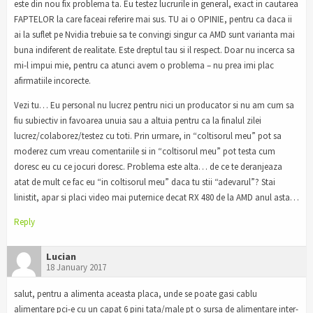
este din nou fix problema ta. Eu testez lucrurile in general, exact in cautarea
FAPTELOR la care faceai referire mai sus. TU ai o OPINIE, pentru ca daca ii
ai la suflet pe Nvidia trebuie sa te convingi singur ca AMD sunt varianta mai
buna indiferent de realitate. Este dreptul tau si il respect. Doar nu incerca sa
mi-l impui mie, pentru ca atunci avem o problema – nu prea imi plac
afirmatiile incorecte.
Vezi tu… Eu personal nu lucrez pentru nici un producator si nu am cum sa
fiu subiectiv in favoarea unuia sau a altuia pentru ca la finalul zilei
lucrez/colaborez/testez cu toti. Prin urmare, in “coltisorul meu” pot sa
moderez cum vreau comentariile si in “coltisorul meu” pot testa cum
doresc eu cu ce jocuri doresc. Problema este alta… de ce te deranjeaza
atat de mult ce fac eu “in coltisorul meu” daca tu stii “adevarul”? Stai
linistit, apar si placi video mai puternice decat RX 480 de la AMD anul asta…
Reply
Lucian
18 January 2017
salut, pentru a alimenta aceasta placa, unde se poate gasi cablu
alimentare pci-e cu un capat 6 pini tata/male pt o sursa de alimentare inter-