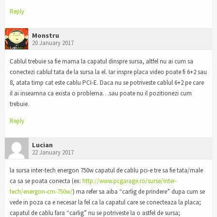
Reply
Monstru
20 January 2017
Cablul trebuie sa fie mama la capatul dinspre sursa, altfel nu ai cum sa
conectezi cablul tata de la sursa la el. Iar inspre placa video poate fi 6+2 sau
8, atata timp cat este cablu PCI-E. Daca nu se potriveste cablul 6+2 pe care
il ai inseamna ca exista o problema…sau poate nu il pozitionezi cum
trebuie.
Reply
Lucian
22 January 2017
la sursa inter-tech energon 750w capatul de cablu pci-e tre sa fie tata/male
ca sa se poata conecta (ex:
http://www.pcgarage.ro/surse/inter-
tech/energon-cm-750w/
) ma refer sa aiba “carlig de prindere” dupa cum se
vede in poza ca e necesar la fel ca la capatul care se conecteaza la placa;
capatul de cablu fara “carlig” nu se potriveste la o astfel de sursa;