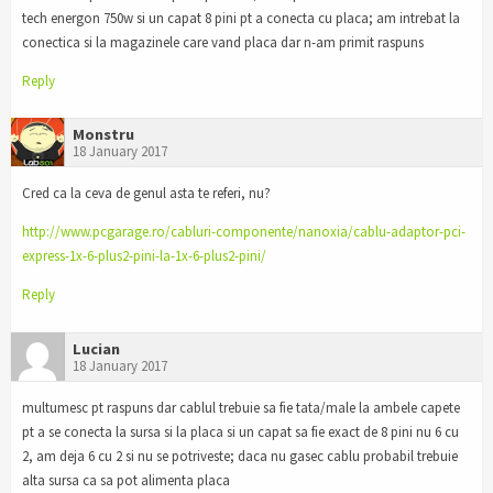
tech energon 750w si un capat 8 pini pt a conecta cu placa; am intrebat la
conectica si la magazinele care vand placa dar n-am primit raspuns
Reply
Monstru
18 January 2017
Cred ca la ceva de genul asta te referi, nu?
http://www.pcgarage.ro/cabluri-componente/nanoxia/cablu-adaptor-pci-
express-1x-6-plus2-pini-la-1x-6-plus2-pini/
Reply
Lucian
18 January 2017
multumesc pt raspuns dar cablul trebuie sa fie tata/male la ambele capete
pt a se conecta la sursa si la placa si un capat sa fie exact de 8 pini nu 6 cu
2, am deja 6 cu 2 si nu se potriveste; daca nu gasec cablu probabil trebuie
alta sursa ca sa pot alimenta placa