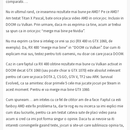
comparatii….
Nu in ultimul rand, ce inseamna rezultate mai bune pe AMD? Pe ce AMD?
Am testat Titan X Pascal, bate orice placa video AMD in orice joc. Inclusiv in
DOOM cu Vulkan. Prin urmare, daca m-as exprima ca tine, acum ar trebui
sa spun ca in orice joc “merge mai bine pe Nvidia”.
Nu ma exprim ca tine si inteleg ce vrei sa zici (RX 480 vs GTX 1060, de
exemplu). Da, RX 480 “merge mai bine” in “DOOM cu Vulkan”. Dar cum iti
explicam mai sus, testez pentru toti oamenii, nu doar cei care joaca DOOM.
Caz in care faptul ca RX 480 obtine rezultate mai bune cu Vulkan activat in
DOOM decat GTX 1060 (sau poate chiar si GTX 1070) este absolut irelevant
pentru cel care se joaca DOTA 2, CS:GO, GTA V, TF2 sau ARK: Survival
Evolved, ca sa amintesc doar primele 5 cele mai jucate jocuri pe Steam in
acest moment. Pentru ei va merge mai bine GTX 1060.
Cum spuneam… am inteles cu ce fel de cititor am de-a face. Faptul ca esti
fanboy AMD este fix problema ta, dar te rog eu nu incerca sa imi explici mie
cum stau lucrurile, pentru ca am testat cateva sute de placi video pana
acum si cred ca imi pot forma singur o opinie. Daca tu ai nevoie sa iti
intaresti convingerile gasind teste, jocuri si site-uri care subliniaza opinia ta,