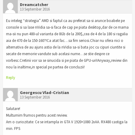
Dreamcatcher
13 September 2016
Eu inteleg “strategia” AMD si faptul ca au preferat sa-si arunce boabele pe
console si sa lase nVidia sa-si faca de cap pe piata desktop,dar de ce mama
ma-sii nu pun 480-ul varianta de 8Gb de la 200$,cea de 4 de la 180 si ragalia
aia de 470 de la 150-160?!Ca atat fac…sa fim seriosi.Chiar nu ofera nici o
alternativa de au ajuns astia de la nVidia sa-si bata joc cu cipuri ciuntite si
secate de memorie vandute sub acelasi nume…se stie despre ce
vorbesc.Cretinii vor sa se sinucida si pe piata de GPU-uri!Anyway,review din
nou la inaltime,in special pe partea de concluzii!
Reply
Georgescu Vlad-Cristian
13 September 2016
Salutare!
Multumim frumos pentru acest review.
Am o curiozitate: Ce se intampla in GTA V 1920×1080 2xAA. RX480 castiga la
min. FPS