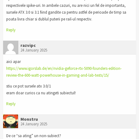
respectivele spike-uri. In ambele cazuri, nu are nici un fel de importanta,
sursele ATX 3.0 si 3.1 fiind gandite ca pentru astfel de perioade de timp sa
poata livra chiar si dublul puterii pe rail-ul respectiv.
Reply
razvipc
24 January 2025
aici apar
https://www.igorslab.de/en/nvidia-geforce-rtx-5090-founders-edition-
review-the-600-watt-powerhouse-in-gaming-and-lab-tests/15/
stiu ce pot sursele atx 3.0/1
eram doar curios ca nu atingeti subiectul!
Reply
Monstru
24 January 2025
De ce “sa ating” un non-subiect?