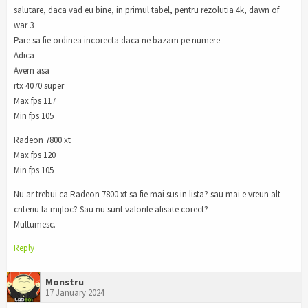
salutare, daca vad eu bine, in primul tabel, pentru rezolutia 4k, dawn of
war 3
Pare sa fie ordinea incorecta daca ne bazam pe numere
Adica
Avem asa
rtx 4070 super
Max fps 117
Min fps 105
Radeon 7800 xt
Max fps 120
Min fps 105
Nu ar trebui ca Radeon 7800 xt sa fie mai sus in lista? sau mai e vreun alt
criteriu la mijloc? Sau nu sunt valorile afisate corect?
Multumesc.
Reply
Monstru
17 January 2024