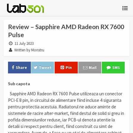
Review – Sapphire AMD Radeon RX 7600
Pulse
11 July 2023
Written by Monstru
Share
Tweet
Pin
Mail
SMS
Sub capota
Sapphire AMD Radeon RX 7600 Pulse utilizeaza un conector
PCI-E 8 pin, in circuitul de alimentare fiind incluse 4 siguranta
pentru protectia acestuia. Radiatorul ne aduce aminte de
sistemele de racire after-market, fiind destul de solid si greu in
pofida dimensiunilor reduse, iar PCB-ul denota atentie la
detalii si respect pentru client, fiind construit cu simt de
raspundere. Avem de-a face cu un etaj de alimentare echipat