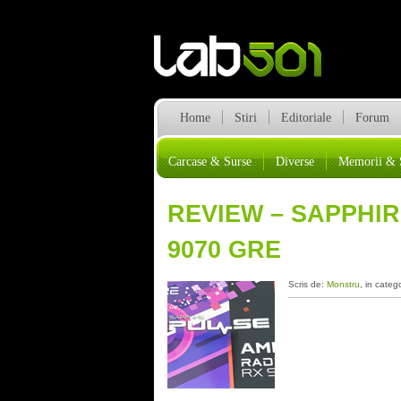
Home
Stiri
Editoriale
Forum
Carcase & Surse
Diverse
Memorii & 
REVIEW – SAPPHI
9070 GRE
Scris de:
Monstru
, in categ