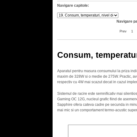
Navigare capitole:
Navigare pa
Prev
1
Consum, temperatur
Aparatul pentru masura consumului la priza ind
maxim de 328W si o medie de 275W. Practic, av
respectiv cu 4W mai scazut decat in cazul impl
Sistemul de racire este semnificativ mai silen
Gaming OC 12G, nucleul grafic fiind de asemene
Sapphire ofera cateva cadre pe secunda in mi
mai mic si un comportament termo-acustic superi