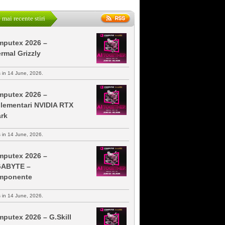
 mai recente stiri
putex 2026 –
rmal Grizzly
s in 14 June, 2026.
putex 2026 –
lementari NVIDIA RTX
rk
s in 14 June, 2026.
putex 2026 –
GABYTE –
mponente
s in 14 June, 2026.
putex 2026 – G.Skill