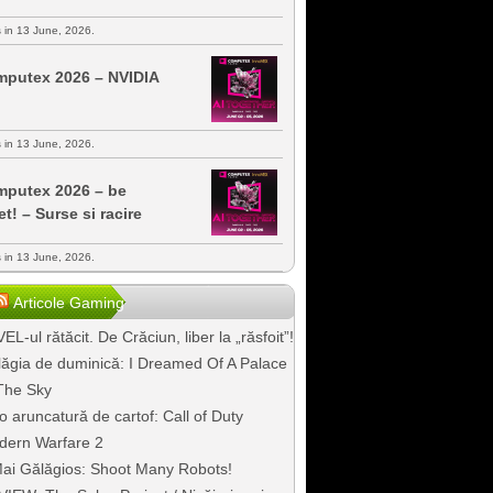
s in 13 June, 2026.
putex 2026 – NVIDIA
s in 13 June, 2026.
putex 2026 – be
et! – Surse si racire
s in 13 June, 2026.
Articole Gaming
EL-ul rătăcit. De Crăciun, liber la „răsfoit”!
ăgia de duminică: I Dreamed Of A Palace
The Sky
o aruncatură de cartof: Call of Duty
dern Warfare 2
ai Gălăgios: Shoot Many Robots!