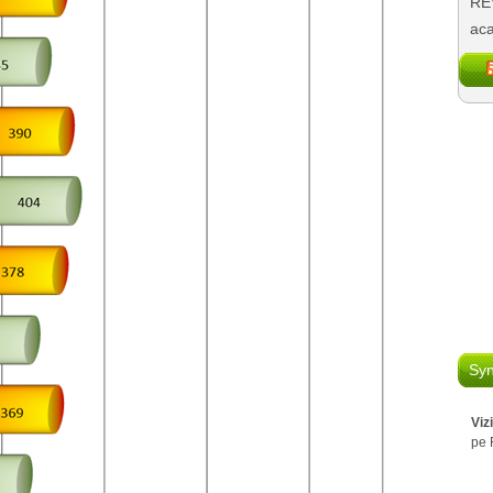
REV
aca
Syn
Viz
pe 