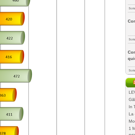
Scri
Com
Scri
Com
qui
Scri
LEV
Găl
In 
La 
Mo
1 M