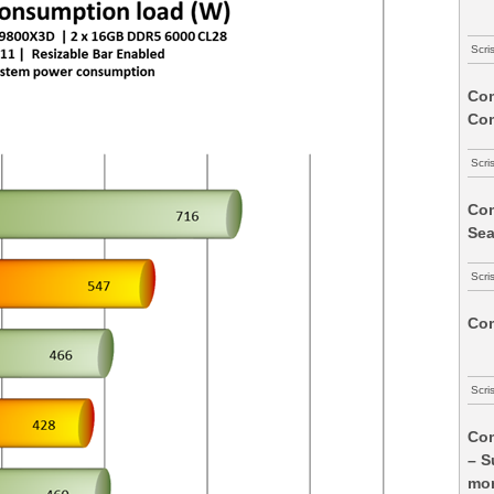
Scri
Com
Co
Scri
Com
Sea
Scri
Com
Scri
Com
– S
mon