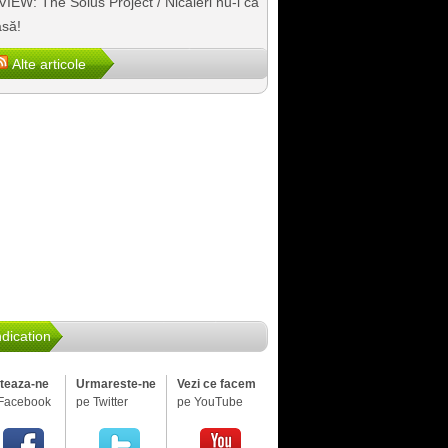
IEW: The Solus Project / Nicăieri nu-i ca
să!
Alte articole
dication
iteaza-ne
Urmareste-ne
Vezi ce facem
Facebook
pe Twitter
pe YouTube