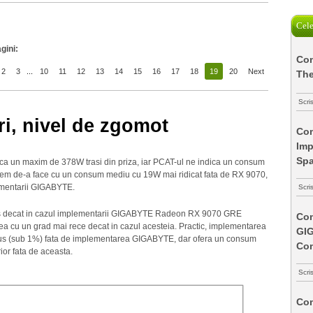
Cele
gini:
Com
2
3
...
10
11
12
13
14
15
16
17
18
19
20
Next
The
Scri
i, nivel de zgomot
Com
Imp
Spa
ica un maxim de 378W trasi din priza, iar PCAT-ul ne indica un consum
em de-a face cu un consum mediu cu 19W mai ridicat fata de RX 9070,
ementarii GIGABYTE.
Scri
tios decat in cazul implementarii GIGABYTE Radeon RX 9070 GRE
Com
a cu un grad mai rece decat in cazul acesteia. Practic, implementarea
GI
nus (sub 1%) fata de implementarea GIGABYTE, dar ofera un consum
Co
or fata de aceasta.
Scri
Com