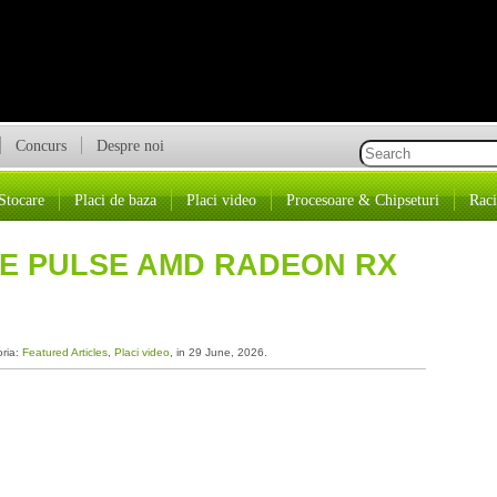
Concurs
Despre noi
Stocare
Placi de baza
Placi video
Procesoare & Chipseturi
Raci
RE PULSE AMD RADEON RX
oria:
Featured Articles
,
Placi video
, in 29 June, 2026.