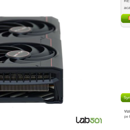
REV
aca
Syn
Viz
pe 