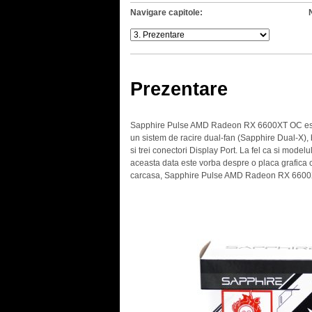
Navigare capitole:
Prezentare
Sapphire Pulse AMD Radeon RX 6600XT OC este li
un sistem de racire dual-fan (Sapphire Dual-X),
si trei conectori Display Port. La fel ca si model
aceasta data este vorba despre o placa grafica
carcasa, Sapphire Pulse AMD Radeon RX 6600XT 