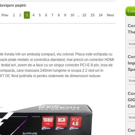
Navigare pagini:
Cele
Prev
1
2
3
4
5
6
7
8
9
10
...
22
23
24
Next
Com
The
Scri
vrata intr-un ambalaj compact, viu colorat. Placa este echipata cu
Com
 back-plate metalic si conectica standard, mai precis un conector HDMI
Imp
ul testat ieri, avem de-a face cu un singur conector PCI-E 8 pin, insa de
Spa
 compacta, care masoara 240mm lungime si ocupa 2.2 slot-uri in
OC fiind potrivita si pentru sistemele de dimensiuni reduse.
Scri
Com
GI
Co
Scri
Com