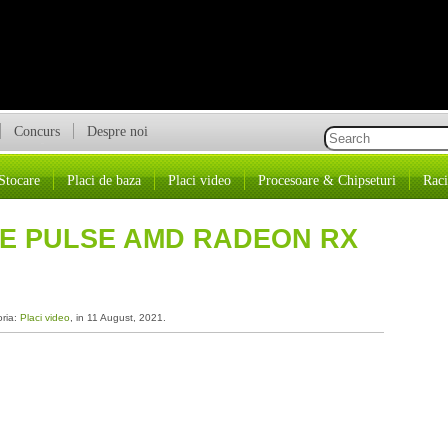
Concurs
Despre noi
Stocare
Placi de baza
Placi video
Procesoare & Chipseturi
Raci
RE PULSE AMD RADEON RX
oria:
Placi video
, in 11 August, 2021.