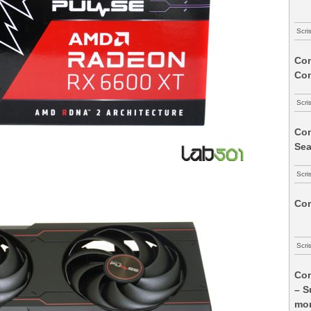
Scri
Com
Co
Scri
Com
Sea
Scri
Com
Scri
Com
– S
mon