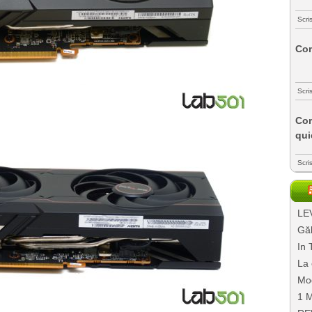
Scri
Com
Scri
Com
qui
Scri
LEV
Găl
In 
La 
Mo
1 M