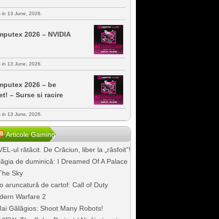
s in 13 June, 2026.
putex 2026 – NVIDIA
s in 13 June, 2026.
putex 2026 – be
et! – Surse si racire
s in 13 June, 2026.
Articole Gaming
EL-ul rătăcit. De Crăciun, liber la „răsfoit”!
ăgia de duminică: I Dreamed Of A Palace
The Sky
o aruncatură de cartof: Call of Duty
dern Warfare 2
ai Gălăgios: Shoot Many Robots!