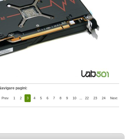
Navigare pagini:
Prev
1
2
3
4
5
6
7
8
9
10
...
22
23
24
Next