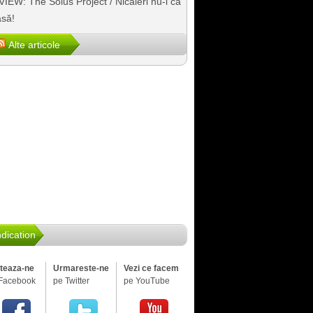
IEW: The Solus Project / Nicăieri nu-i ca
să!
Alte articole
dication
iteaza-ne
Urmareste-ne
Vezi ce facem
Facebook
pe Twitter
pe YouTube