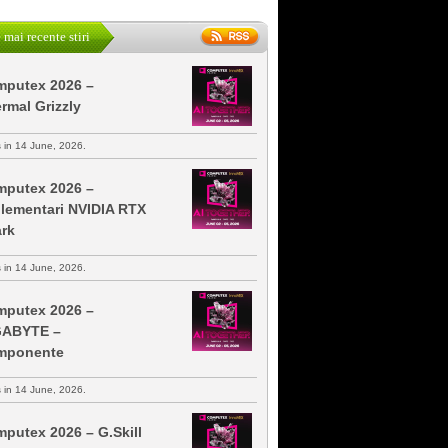
 mai recente stiri
putex 2026 –
rmal Grizzly
s in 14 June, 2026.
putex 2026 –
lementari NVIDIA RTX
rk
s in 14 June, 2026.
putex 2026 –
GABYTE –
mponente
s in 14 June, 2026.
putex 2026 – G.Skill