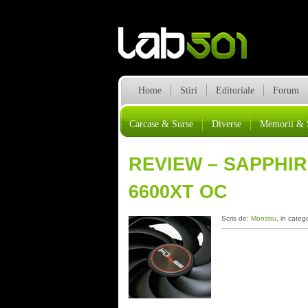
Home
Stiri
Editoriale
Forum
Carcase & Surse
Diverse
Memorii & 
REVIEW – SAPPHI
6600XT OC
Scris de:
Monstru
, in categ