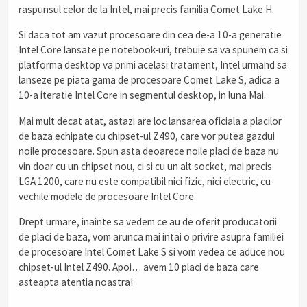
raspunsul celor de la Intel, mai precis familia Comet Lake H.
Si daca tot am vazut procesoare din cea de-a 10-a generatie
Intel Core lansate pe notebook-uri, trebuie sa va spunem ca si
platforma desktop va primi acelasi tratament, Intel urmand sa
lanseze pe piata gama de procesoare Comet Lake S, adica a
10-a iteratie Intel Core in segmentul desktop, in luna Mai.
Mai mult decat atat, astazi are loc lansarea oficiala a placilor
de baza echipate cu chipset-ul Z490, care vor putea gazdui
noile procesoare. Spun asta deoarece noile placi de baza nu
vin doar cu un chipset nou, ci si cu un alt socket, mai precis
LGA 1200, care nu este compatibil nici fizic, nici electric, cu
vechile modele de procesoare Intel Core.
Drept urmare, inainte sa vedem ce au de oferit producatorii
de placi de baza, vom arunca mai intai o privire asupra familiei
de procesoare Intel Comet Lake S si vom vedea ce aduce nou
chipset-ul Intel Z490. Apoi… avem 10 placi de baza care
asteapta atentia noastra!