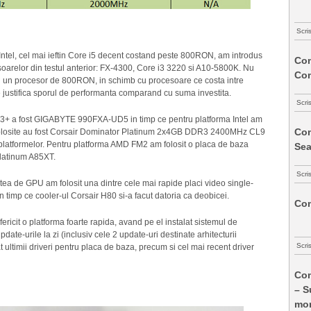
Scri
ntel, cel mai ieftin Core i5 decent costand peste 800RON, am introdus
Com
soarelor din testul anterior: FX-4300, Core i3 3220 si A10-5800K. Nu
Co
un procesor de 800RON, in schimb cu procesoare ce costa intre
ustifica sporul de performanta comparand cu suma investita.
Scri
M3+ a fost GIGABYTE 990FXA-UD5 in timp ce pentru platforma Intel am
Com
olosite au fost Corsair Dominator Platinum 2x4GB DDR3 2400MHz CL9
 platformelor. Pentru platforma AMD FM2 am folosit o placa de baza
Sea
latinum A85XT.
Scri
artea de GPU am folosit una dintre cele mai rapide placi video single-
timp ce cooler-ul Corsair H80 si-a facut datoria ca deobicei.
Com
cit o platforma foarte rapida, avand pe el instalat sistemul de
te-urile la zi (inclusiv cele 2 update-uri destinate arhitecturii
Scri
 ultimii driveri pentru placa de baza, precum si cel mai recent driver
Com
– S
mon