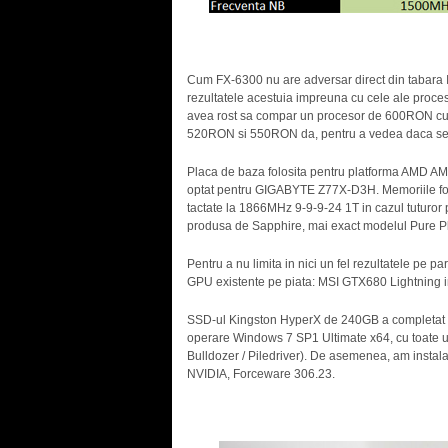
Cum FX-6300 nu are adversar direct din tabara I
rezultatele acestuia impreuna cu cele ale proce
avea rost sa compar un procesor de 600RON cu 
520RON si 550RON da, pentru a vedea daca se j
Placa de baza folosita pentru platforma AMD A
optat pentru GIGABYTE Z77X-D3H. Memoriile f
tactate la 1866MHz 9-9-9-24 1T in cazul tuturor
produsa de Sapphire, mai exact modelul Pure P
Pentru a nu limita in nici un fel rezultatele pe p
GPU existente pe piata: MSI GTX680 Lightning in 
SSD-ul Kingston HyperX de 240GB a completat feri
operare Windows 7 SP1 Ultimate x64, cu toate upda
Bulldozer / Piledriver). De asemenea, am instalat
NVIDIA, Forceware 306.23.