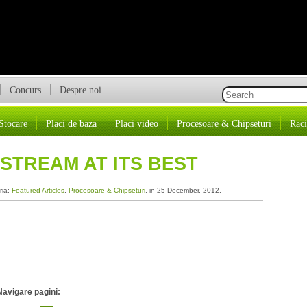
Concurs
Despre noi
Stocare
Placi de baza
Placi video
Procesoare & Chipseturi
Raci
NSTREAM AT ITS BEST
ria:
Featured Articles
,
Procesoare & Chipseturi
, in 25 December, 2012.
Navigare pagini: