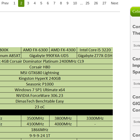
Prev
1
2
3
4
5
6
7
8
9
10
...
25
26
27
Next
Cele
Com
The
Scri
Com
Imp
Spa
Scri
Com
GI
Co
Scri
Com