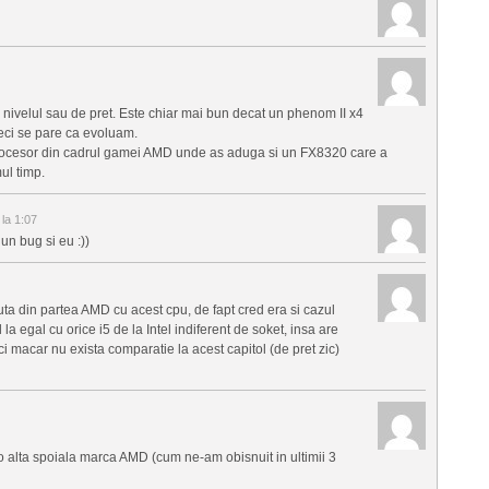
u nivelul sau de pret. Este chiar mai bun decat un phenom II x4
eci se pare ca evoluam.
 procesor din cadrul gamei AMD unde as aduga si un FX8320 care a
ul timp.
la 1:07
n bug si eu :))
uta din partea AMD cu acest cpu, de fapt cred era si cazul
a egal cu orice i5 de la Intel indiferent de soket, insa are
i macar nu exista comparatie la acest capitol (de pret zic)
o alta spoiala marca AMD (cum ne-am obisnuit in ultimii 3