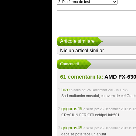
Articole similare
Niciun articol similar.
Comentarii
61 comentarii la:
AMD FX-6300
hizo
a scris pe:
25 December 2012 la 11:33
Sa-i multumim mosului, ca avem de ce! Craciun
grigoras49
a scris pe:
25 December 2012 la 12
CRACIUN FERICIT! echipei lab501
grigoras49
a scris pe:
25 December 2012 la 12
daca se pote face un anunt