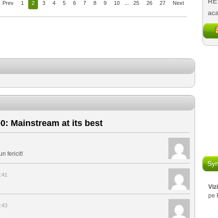
REV
Prev
1
2
3
4
5
6
7
8
9
10
...
25
26
27
Next
aca
: Mainstream at its best
 fericit!
Syn
:41
Viz
pe 
:43