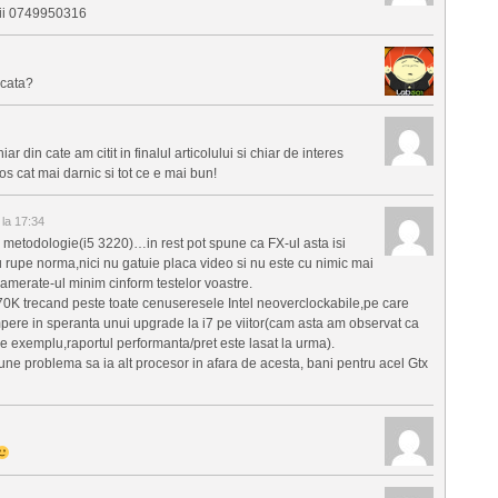
i 0749950316
icata?
din cate am citit in finalul articolului si chiar de interes
os cat mai darnic si tot ce e mai bun!
la 17:34
 metodologie(i5 3220)…in rest pot spune ca FX-ul asta isi
 rupe norma,nici nu gatuie placa video si nu este cu nimic mai
amerate-ul minim cinform testelor voastre.
0K trecand peste toate cenuseresele Intel neoverclockabile,pe care
pere in speranta unui upgrade la i7 pe viitor(cam asta am observat ca
e exemplu,raportul performanta/pret este lasat la urma).
ne problema sa ia alt procesor in afara de acesta, bani pentru acel Gtx