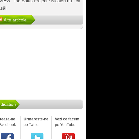
IEW: The Solus Project / Nicăieri nu-i ca
să!
Alte articole
dication
iteaza-ne
Urmareste-ne
Vezi ce facem
Facebook
pe Twitter
pe YouTube