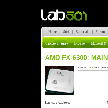
Home
Stiri
Editoriale
Forum
Carcase & Surse
Diverse
Memorii & 
AMD FX-6300: MAI
Scris de:
matose
, in catego
Navigare capitole: