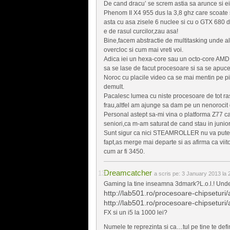
De cand dracu’ se screm astia sa arunce si e
Phenom II X4 955 dus la 3,8 ghz care scoate 
asta cu asa zisele 6 nuclee si cu o GTX 680 de
e de rasul curcilor,zau asa!
Bine,facem abstractie de multitasking unde al 
overcloc si cum mai vreti voi.
Adica iei un hexa-core sau un octo-core AMD c
sa se lase de facut procesoare si sa se apuce
Noroc cu placile video ca se mai mentin pe pia
demult.
Pacalesc lumea cu niste procesoare de tot rasu
frau,altfel am ajunge sa dam pe un nenorocit d
Personal astept sa-mi vina o platforma Z77 ca
seniori,ca m-am saturat de cand stau in junior
Sunt sigur ca nici STEAMROLLER nu va putea
fapt,as merge mai departe si as afirma ca vii
cum ar fi 3450.
Dreamcatcher
a scris pe:
3 January 2013 la 
Gaming la tine inseamna 3dmark?L.o.l.! Unde 
http://lab501.ro/procesoare-chipseturi
http://lab501.ro/procesoare-chipseturi
FX si un i5 la 1000 lei?
Numele te reprezinta si ca…tul pe tine te defin