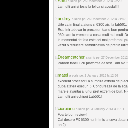
Amd
a scris pe:
25 December 2012 la 23:20
La multi ani si teste la fel ca si acesta!!!!!
andrey
a scris pe:
26 December 2012 la 21:42
Uite ca in final a ajuns si 6300 aici la lab501.
Este intr-adevar in procesor foarte bun pentr
980 care la vremea sa costa mult mai mult. D
In momentul de fata este cel mai preferabil
vazut o reducere semnificativa de pret in ultim
Dreamcatcher
a scris pe:
27 December 2012 
Pardon tabelul cu platforma de test…am avut u
matei
a scris pe:
2 January 2013 la 12:56
excelent procesor ! o surpriza extrem de plac
dupa atatea esecuri :). Concureaza de la egal l
marele avantaj al unui pret extrem de bun. Nic
La multi ani echipei Lab501!
cioroianu
a scris pe:
3 January 2013 la 19:11
Foarte bun review!
Cat despre FX 6300 nu-i nimic altceva decat 
ani?)