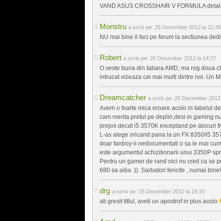
VAND ASUS CROSSHAIR V FORMULA detali
Monstru
a scris pe:
25 December 2012 la 12:45
NU mai bine il faci pe forum la sectiunea ded
Robert
a scris pe:
25 December 2012 la 14:27
O veste buna din tabara AMD, ma rog doua chiar 
intrucat vizeaza cei mai multi dintre noi. Un M
Dreamcatcher
a scris pe:
25 December 2012 
Avem o foarte mica eroare acolo in tabelul de
cam merita pretul pe deplin,desi in gaming nu
prejos decat i5 3570K exceptand pe alocuri fr
L-as alege oricand pana la un FX 8350/i5 357
doar fanboy-ii nedocumentati o sa le mai cum
este argumentul achizitionarii unui 3350P spr
Pentru un gamer de rand nici nu cred ca se pu
680 sa aiba :)) .Sarbatori fericite , numai bine!
drg
a scris pe:
25 December 2012 la 19:10
ati gresit titlul, aveti un apostrof in plus acolo