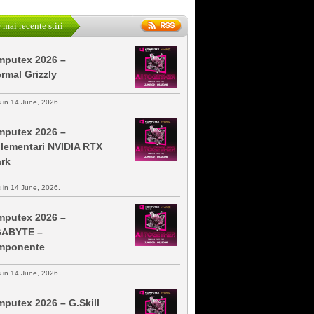
 mai recente stiri
putex 2026 –
rmal Grizzly
s in 14 June, 2026.
putex 2026 –
lementari NVIDIA RTX
rk
s in 14 June, 2026.
putex 2026 –
GABYTE –
mponente
s in 14 June, 2026.
putex 2026 – G.Skill