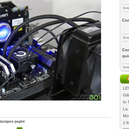
Scri
Com
Scri
Com
qui
Scri
LEV
Găl
In 
La 
Mo
Navigare pagini:
1 M