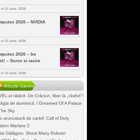
s in 13 June, 2026.
putex 2026 – NVIDIA
s in 13 June, 2026.
putex 2026 – be
et! – Surse si racire
s in 13 June, 2026.
Articole Gaming
EL-ul rătăcit. De Crăciun, liber la „răsfoit”!
ăgia de duminică: I Dreamed Of A Palace
The Sky
o aruncatură de cartof: Call of Duty
dern Warfare 2
ai Gălăgios: Shoot Many Robots!