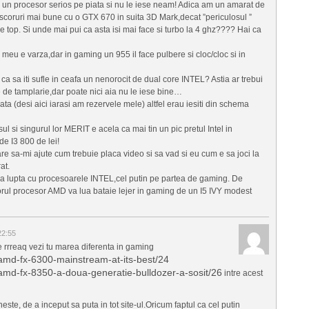
i un procesor serios pe piata si nu le iese neam! Adica am un amarat de
scoruri mai bune cu o GTX 670 in suita 3D Mark,decat ”periculosul ”
 top. Si unde mai pui ca asta isi mai face si turbo la 4 ghz???? Hai ca
meu e varza,dar in gaming un 955 il face pulbere si cloc/cloc si in
a sa iti sufle in ceafa un nenorocit de dual core INTEL? Astia ar trebui
 de tamplarie,dar poate nici aia nu le iese bine…
ta (desi aici iarasi am rezervele mele) altfel erau iesiti din schema
l si singurul lor MERIT e acela ca mai tin un pic pretul Intel in
e I3 800 de lei!
re sa-mi ajute cum trebuie placa video si sa vad si eu cum e sa joci la
at.
 lupta cu procesoarele INTEL,cel putin pe partea de gaming. De
torul procesor AMD va lua bataie lejer in gaming de un I5 IVY modest
22:55
rrreaq vezi tu marea diferenta in gaming
/amd-fx-6300-mainstream-at-its-best/24
/amd-fx-8350-a-doua-generatie-bulldozer-a-sosit/26
intre acest
este, de a inceput sa puta in tot site-ul.Oricum faptul ca cel putin