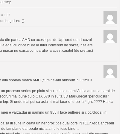
ul timp.
la 1:07
n bug si eu :))
uta din partea AMD cu acest cpu, de fapt cred era si cazul
a egal cu orice i5 de la Intel indiferent de soket, insa are
i macar nu exista comparatie la acest capitol (de pret zic)
o alta spoiala marca AMD (cum ne-am obisnuit in ultimii 3
i un procesor serios pe piata si nu le iese neam! Adica am un amarat de
scoruri mai bune cu o GTX 670 in suita 3D Mark,decat ”periculosul ”
 top. Si unde mai pui ca asta isi mai face si turbo la 4 ghz???? Hai ca
meu e varza,dar in gaming un 955 il face pulbere si cloc/cloc si in
a sa iti sufle in ceafa un nenorocit de dual core INTEL? Astia ar trebui
 de tamplarie,dar poate nici aia nu le iese bine…
ta (desi aici iarasi am rezervele mele) altfel erau iesiti din schema