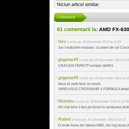
Niciun articol similar.
Comentarii
61 comentarii la:
AMD FX-6300
hizo
a scris pe:
25 December 2012 la 11:33
Sa-i multumim mosului, ca avem de ce! Craciun
grigoras49
a scris pe:
25 December 2012 la 12
CRACIUN FERICIT! echipei lab501
grigoras49
a scris pe:
25 December 2012 la 12
daca se pote face un anunt
VAND ASUS CROSSHAIR V FORMULA detali
Monstru
a scris pe:
25 December 2012 la 12:45
NU mai bine il faci pe forum la sectiunea ded
Robert
a scris pe:
25 December 2012 la 14:27
O veste buna din tabara AMD, ma rog doua chiar 