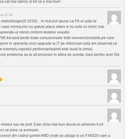
os cat mai darnic si tot ce e mai bun!
la 17:34
 metodologie(i5 3220)…in rest pot spune ca FX-ul asta isi
 rupe norma,nici nu gatuie placa video si nu este cu nimic mai
amerate-ul minim cinform testelor voastre.
0K trecand peste toate cenuseresele Intel neoverclockabile,pe care
pere in speranta unui upgrade la i7 pe viitor(cam asta am observat ca
e exemplu,raportul performanta/pret este lasat la urma).
ne problema sa ia alt procesor in afara de acesta, bani pentru acel Gtx
u nivelul sau de pret. Este chiar mai bun decat un phenom II x4
eci se pare ca evoluam.
 procesor din cadrul gamei AMD unde as aduga si un FX8320 care a