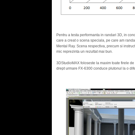
Pentru a testa performanta in randari 3D, in cond
care a creat o scena speciala, pe care am randat
Mental Ray. Scena respectiva, precum si instructi
mic reprezinta un rezultat mai bun.
3DStudioMAX foloseste la maxim toate firele de 
drept urmare FX-6300 conduce plutonul la o di