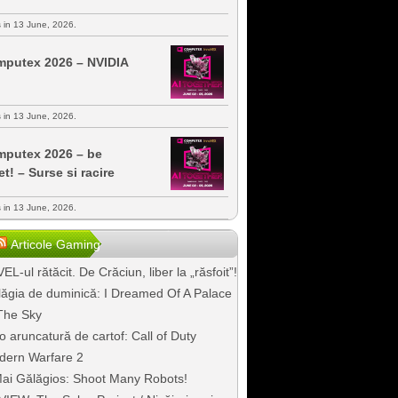
s in 13 June, 2026.
putex 2026 – NVIDIA
s in 13 June, 2026.
putex 2026 – be
et! – Surse si racire
s in 13 June, 2026.
Articole Gaming
EL-ul rătăcit. De Crăciun, liber la „răsfoit”!
ăgia de duminică: I Dreamed Of A Palace
The Sky
o aruncatură de cartof: Call of Duty
dern Warfare 2
ai Gălăgios: Shoot Many Robots!