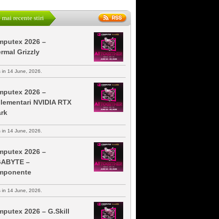
 mai recente stiri
putex 2026 –
rmal Grizzly
s in 14 June, 2026.
putex 2026 –
lementari NVIDIA RTX
rk
s in 14 June, 2026.
putex 2026 –
GABYTE –
mponente
s in 14 June, 2026.
putex 2026 – G.Skill