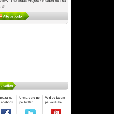
IEW: The Solus Project / Nicăieri nu-i ca
să!
Alte articole
dication
iteaza-ne
Urmareste-ne
Vezi ce facem
Facebook
pe Twitter
pe YouTube