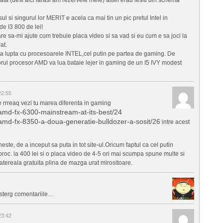
l si singurul lor MERIT e acela ca mai tin un pic pretul Intel in
e I3 800 de lei!
re sa-mi ajute cum trebuie placa video si sa vad si eu cum e sa joci la
at.
 lupta cu procesoarele INTEL,cel putin pe partea de gaming. De
torul procesor AMD va lua bataie lejer in gaming de un I5 IVY modest
22:55
rrreaq vezi tu marea diferenta in gaming
/amd-fx-6300-mainstream-at-its-best/24
/amd-fx-8350-a-doua-generatie-bulldozer-a-sosit/26
intre acest
este, de a inceput sa puta in tot site-ul.Oricum faptul ca cel putin
 proc. la 400 lei si o placa video de 4-5 ori mai scumpa spune multe si
tereala gratuita plina de mazga urat mirositoare.
 sterg comentariile…
23:42