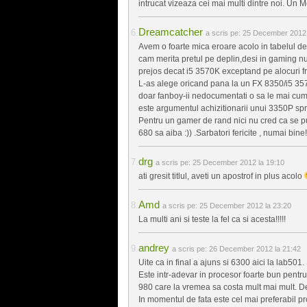
intrucat vizeaza cei mai multi dintre noi. Un M
Dreamcatcher
a scris pe:
25 December 2012 
Avem o foarte mica eroare acolo in tabelul de
cam merita pretul pe deplin,desi in gaming nu
prejos decat i5 3570K exceptand pe alocuri fr
L-as alege oricand pana la un FX 8350/i5 357
doar fanboy-ii nedocumentati o sa le mai cum
este argumentul achizitionarii unui 3350P spr
Pentru un gamer de rand nici nu cred ca se pu
680 sa aiba :)) .Sarbatori fericite , numai bine!
drg
a scris pe:
25 December 2012 la 19:10
ati gresit titlul, aveti un apostrof in plus acolo
Amd
a scris pe:
25 December 2012 la 23:20
La multi ani si teste la fel ca si acesta!!!!!
andrey
a scris pe:
26 December 2012 la 21:42
Uite ca in final a ajuns si 6300 aici la lab501.
Este intr-adevar in procesor foarte bun pentr
980 care la vremea sa costa mult mai mult. D
In momentul de fata este cel mai preferabil