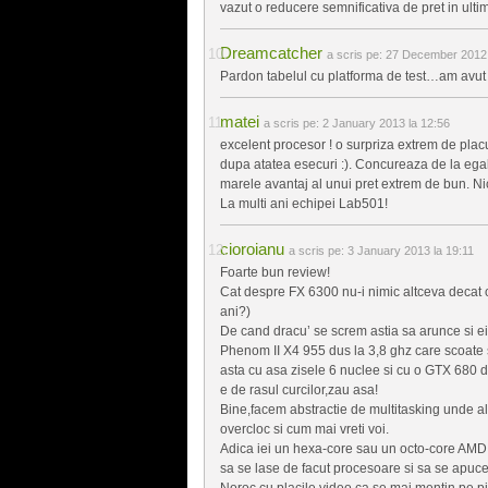
vazut o reducere semnificativa de pret in ultim
Dreamcatcher
a scris pe:
27 December 2012 
Pardon tabelul cu platforma de test…am avut u
matei
a scris pe:
2 January 2013 la 12:56
excelent procesor ! o surpriza extrem de plac
dupa atatea esecuri :). Concureaza de la egal l
marele avantaj al unui pret extrem de bun. Nic
La multi ani echipei Lab501!
cioroianu
a scris pe:
3 January 2013 la 19:11
Foarte bun review!
Cat despre FX 6300 nu-i nimic altceva decat 
ani?)
De cand dracu’ se screm astia sa arunce si e
Phenom II X4 955 dus la 3,8 ghz care scoate 
asta cu asa zisele 6 nuclee si cu o GTX 680 de
e de rasul curcilor,zau asa!
Bine,facem abstractie de multitasking unde al 
overcloc si cum mai vreti voi.
Adica iei un hexa-core sau un octo-core AMD c
sa se lase de facut procesoare si sa se apuce
Noroc cu placile video ca se mai mentin pe pia