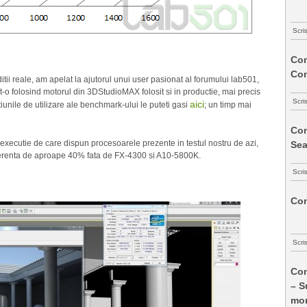
Scri
Com
Co
itii reale, am apelat la ajutorul unui user pasionat al forumului lab501,
-o folosind motorul din 3DStudioMAX folosit si in productie, mai precis
Scri
aici
unile de utilizare ale benchmark-ului le puteti gasi
; un timp mai
Com
executie de care dispun procesoarele prezente in testul nostru de azi,
Sea
ferenta de aproape 40% fata de FX-4300 si A10-5800K.
Scri
Com
Scri
Com
– S
mon