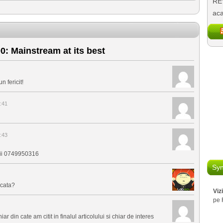
REV
aca
: Mainstream at its best
 fericit!
:41
:43
i 0749950316
Syn
icata?
Viz
pe 
din cate am citit in finalul articolului si chiar de interes