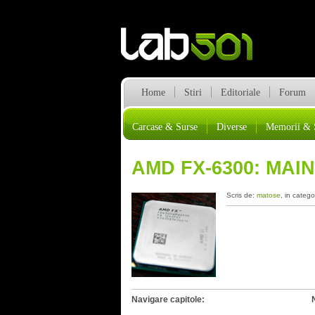
Home
Stiri
Editoriale
Forum
Carcase & Surse
Diverse
Memorii & 
AMD FX-6300: MAI
Scris de:
matose
, in catego
Navigare capitole: