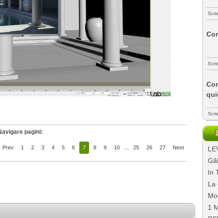
Scri
Com
Scri
Com
qui
Scri
Navigare pagini:
Prev
1
2
3
4
5
6
7
8
9
10
...
25
26
27
Next
LEV
Găl
In 
La 
Mo
1 M