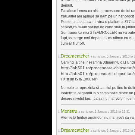
demult.
Pacalesc lumea cu niste procesoare de tot rasu
frau,altfel am ajunge sa dam pe un nenorocit d
Personal astept sa-mi vina o platforma Z77 ca
seniori,ca m-am saturat de cand stau in junior
Sunt sigur ca nici STEAMROLLER nu va putea
fapt,as merge mai departe si as afirma ca vii
cum ar fi 3450.
Dreamcatcher
a scris pe:
3 January 2013 la 
Gaming la tine inseamna 3dmark?L.o.l.! Unde 
http://lab501.ro/procesoare-chipseturi
http://lab501.ro/procesoare-chipseturi
FX si un i5 la 1000 lei?
Numele te reprezinta si ca…tul pe tine te defin
ipotetic te-ai gandit la o combinatie dintre un
despre nivelul tau…ca sa nu mai vorbim de ha
Monstru
a scris pe:
3 January 2013 la 23:31
Atentie la limbaj amandoi, nu ma faceti sa va
Dreamcatcher
a scris pe:
3 January 2013 la 