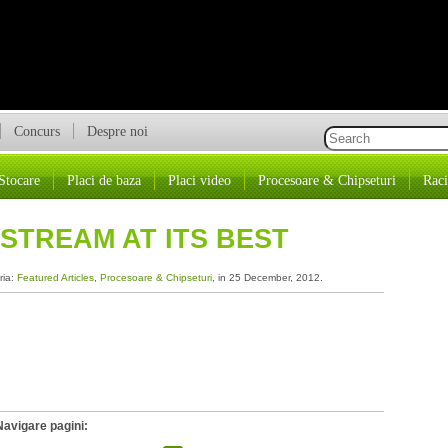
Concurs
Despre noi
Stocare
Placi de baza
Placi video
Procesoare & Chipseturi
Raci
NSTREAM AT ITS BEST
ria:
Featured Articles
,
Procesoare & Chipseturi
, in 25 December, 2012.
Navigare pagini: