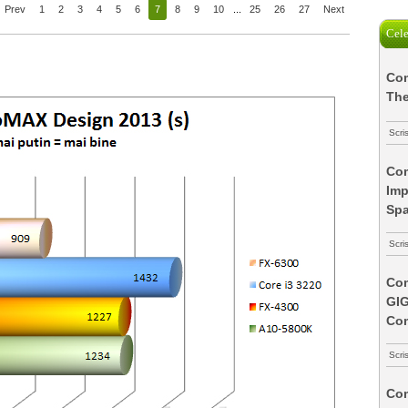
Prev
1
2
3
4
5
6
7
8
9
10
...
25
26
27
Next
Cele
Com
The
Scri
Com
Imp
Spa
Scri
Com
GI
Co
Scri
Com