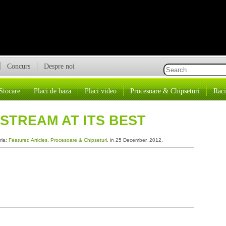
Concurs
Despre noi
Stocare
Placi de baza
Placi video
Procesoare & Chipseturi
Raci
NSTREAM AT ITS BEST
ria:
Featured Articles
,
Procesoare & Chipseturi
, in 25 December, 2012.