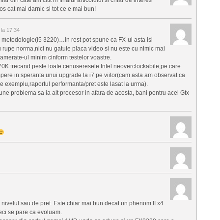
os cat mai darnic si tot ce e mai bun!
la 17:34
 metodologie(i5 3220)…in rest pot spune ca FX-ul asta isi
 rupe norma,nici nu gatuie placa video si nu este cu nimic mai
amerate-ul minim cinform testelor voastre.
0K trecand peste toate cenuseresele Intel neoverclockabile,pe care
pere in speranta unui upgrade la i7 pe viitor(cam asta am observat ca
e exemplu,raportul performanta/pret este lasat la urma).
ne problema sa ia alt procesor in afara de acesta, bani pentru acel Gtx
u nivelul sau de pret. Este chiar mai bun decat un phenom II x4
eci se pare ca evoluam.