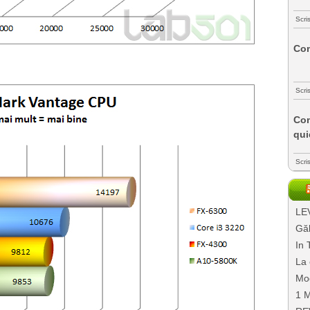
Scri
Com
Scri
Com
qui
Scri
LEV
Găl
In 
La 
Mo
1 M