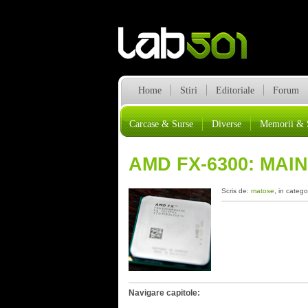
Home
Stiri
Editoriale
Forum
Carcase & Surse
Diverse
Memorii & 
AMD FX-6300: MAI
Scris de:
matose
, in catego
Navigare capitole: