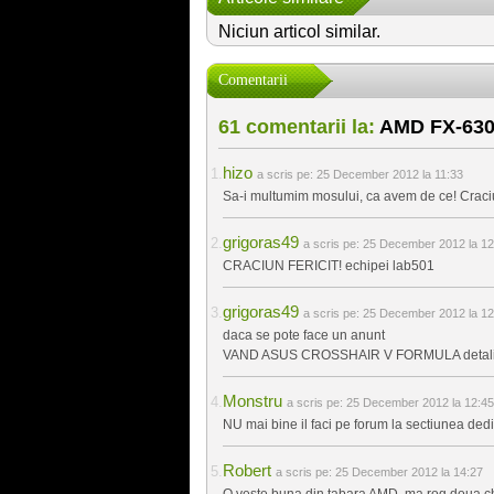
Niciun articol similar.
Comentarii
61 comentarii la:
AMD FX-6300
hizo
a scris pe:
25 December 2012 la 11:33
Sa-i multumim mosului, ca avem de ce! Craciun
grigoras49
a scris pe:
25 December 2012 la 12
CRACIUN FERICIT! echipei lab501
grigoras49
a scris pe:
25 December 2012 la 12
daca se pote face un anunt
VAND ASUS CROSSHAIR V FORMULA detali
Monstru
a scris pe:
25 December 2012 la 12:45
NU mai bine il faci pe forum la sectiunea ded
Robert
a scris pe:
25 December 2012 la 14:27
O veste buna din tabara AMD, ma rog doua chiar 