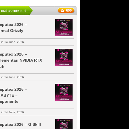
 mai recente stiri
putex 2026 –
rmal Grizzly
s in 14 June, 2026.
putex 2026 –
lementari NVIDIA RTX
rk
s in 14 June, 2026.
putex 2026 –
GABYTE –
mponente
s in 14 June, 2026.
putex 2026 – G.Skill