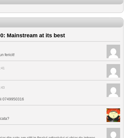
: Mainstream at its best
 fericit!
:41
:43
i 0749950316
icata?
din cate am citit in finalul articolului si chiar de interes