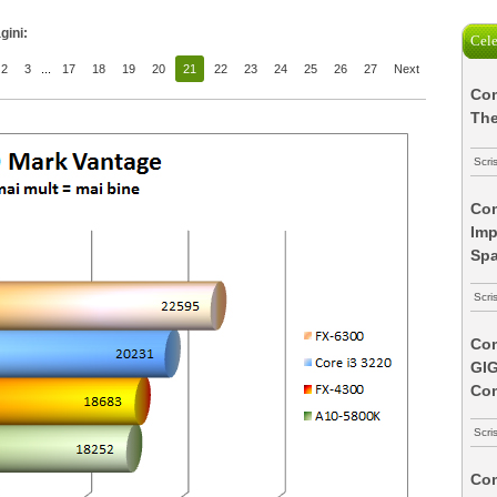
gini:
Cele
2
3
...
17
18
19
20
21
22
23
24
25
26
27
Next
Com
The
Scri
Com
Imp
Spa
Scri
Com
GI
Co
Scri
Com