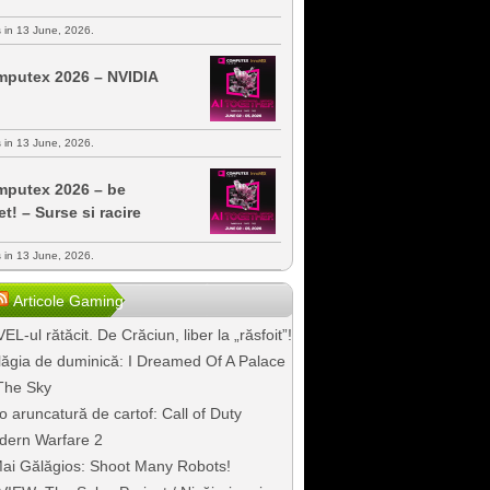
s in 13 June, 2026.
putex 2026 – NVIDIA
s in 13 June, 2026.
putex 2026 – be
et! – Surse si racire
s in 13 June, 2026.
Articole Gaming
EL-ul rătăcit. De Crăciun, liber la „răsfoit”!
ăgia de duminică: I Dreamed Of A Palace
The Sky
o aruncatură de cartof: Call of Duty
dern Warfare 2
ai Gălăgios: Shoot Many Robots!