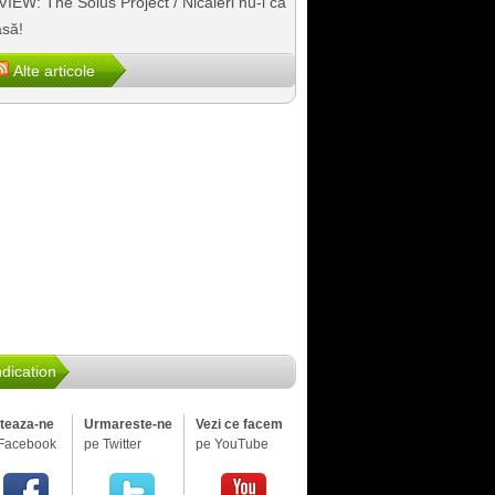
IEW: The Solus Project / Nicăieri nu-i ca
să!
Alte articole
dication
iteaza-ne
Urmareste-ne
Vezi ce facem
Facebook
pe Twitter
pe YouTube