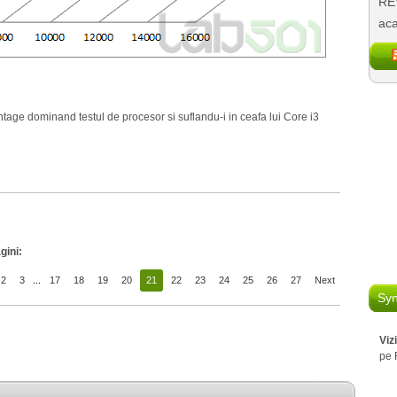
REV
aca
ntage dominand testul de procesor si suflandu-i in ceafa lui Core i3
gini:
2
3
...
17
18
19
20
21
22
23
24
25
26
27
Next
Syn
Viz
pe 