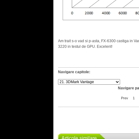
Am trait s-o vad si p-asta, FX-6300 castiga in Va
3220 in testul de GPU. Excelent!
Navigare capitole:
Navigare pa
Prev
1
Articole similare