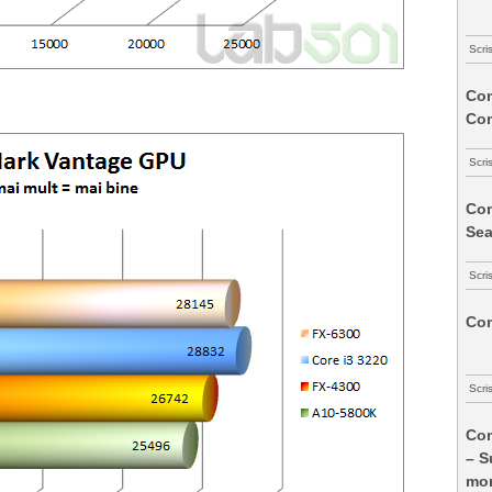
Scri
Com
Co
Scri
Com
Sea
Scri
Com
Scri
Com
– S
mon