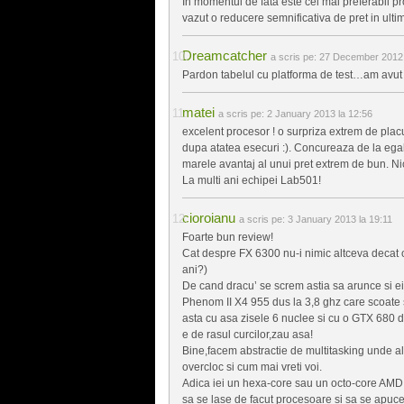
In momentul de fata este cel mai preferabil
vazut o reducere semnificativa de pret in ultim
Dreamcatcher
a scris pe:
27 December 2012 
Pardon tabelul cu platforma de test…am avut u
matei
a scris pe:
2 January 2013 la 12:56
excelent procesor ! o surpriza extrem de plac
dupa atatea esecuri :). Concureaza de la egal l
marele avantaj al unui pret extrem de bun. Nic
La multi ani echipei Lab501!
cioroianu
a scris pe:
3 January 2013 la 19:11
Foarte bun review!
Cat despre FX 6300 nu-i nimic altceva decat 
ani?)
De cand dracu’ se screm astia sa arunce si e
Phenom II X4 955 dus la 3,8 ghz care scoate 
asta cu asa zisele 6 nuclee si cu o GTX 680 de
e de rasul curcilor,zau asa!
Bine,facem abstractie de multitasking unde al 
overcloc si cum mai vreti voi.
Adica iei un hexa-core sau un octo-core AMD c
sa se lase de facut procesoare si sa se apuce