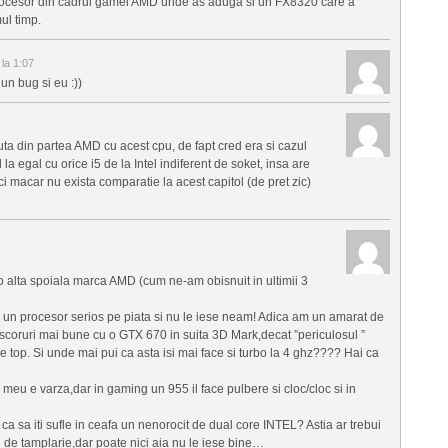
 procesor din cadrul gamei AMD unde as aduga si un FX8320 care a
ul timp.
la 1:07
n bug si eu :))
uta din partea AMD cu acest cpu, de fapt cred era si cazul
a egal cu orice i5 de la Intel indiferent de soket, insa are
i macar nu exista comparatie la acest capitol (de pret zic)
o alta spoiala marca AMD (cum ne-am obisnuit in ultimii 3
i un procesor serios pe piata si nu le iese neam! Adica am un amarat de
scoruri mai bune cu o GTX 670 in suita 3D Mark,decat ”periculosul ”
 top. Si unde mai pui ca asta isi mai face si turbo la 4 ghz???? Hai ca
meu e varza,dar in gaming un 955 il face pulbere si cloc/cloc si in
a sa iti sufle in ceafa un nenorocit de dual core INTEL? Astia ar trebui
 de tamplarie,dar poate nici aia nu le iese bine…