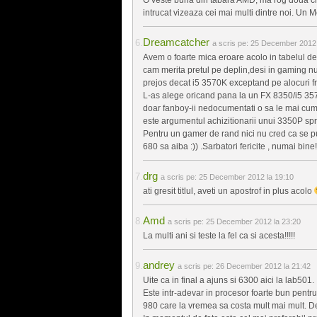
intrucat vizeaza cei mai multi dintre noi. Un M
Dreamcatcher
a scris pe:
25 December 2012 
Avem o foarte mica eroare acolo in tabelul de
cam merita pretul pe deplin,desi in gaming nu
prejos decat i5 3570K exceptand pe alocuri fr
L-as alege oricand pana la un FX 8350/i5 357
doar fanboy-ii nedocumentati o sa le mai cum
este argumentul achizitionarii unui 3350P spr
Pentru un gamer de rand nici nu cred ca se pu
680 sa aiba :)) .Sarbatori fericite , numai bine!
drg
a scris pe:
25 December 2012 la 19:10
ati gresit titlul, aveti un apostrof in plus acolo
Amd
a scris pe:
25 December 2012 la 23:20
La multi ani si teste la fel ca si acesta!!!!!
andrey
a scris pe:
26 December 2012 la 21:42
Uite ca in final a ajuns si 6300 aici la lab501.
Este intr-adevar in procesor foarte bun pentr
980 care la vremea sa costa mult mai mult. D