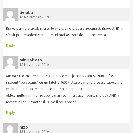
liviuttn
14 November 2019
Bravo pentru articol, mereu le citesc cu o placere nebuna :). Bravo AMD, in
sfarsit poate vedem si noi preturi mai asezate de la concurenta.
Reply
Miniroboto
15 November 2019
Am vazut o eroare in articol. In testele de jocuri Ryzen 5 3600X a fost
inlocuit “pe ascuns” cu un Intel i5 9600K. Asa e cand refolosesti tabele mai
vechi, mai uiti sa le actualizezi pana la capat :))
Altfel, multumim frumos pentru articol, ma bucur foarte mult ca AMD a
revenit in joc, urmatorul PC va fi AMD based.
Reply
hizo
15 November 2019