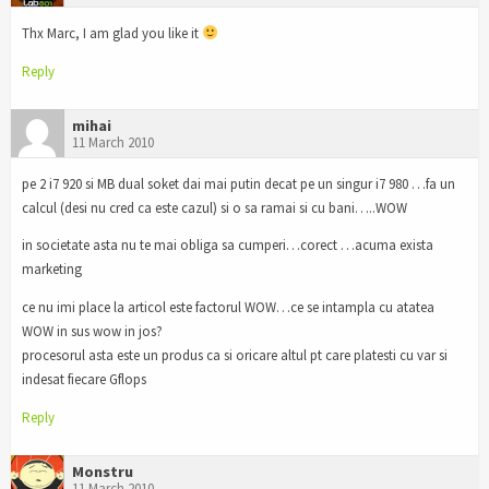
Thx Marc, I am glad you like it
Reply
mihai
11 March 2010
pe 2 i7 920 si MB dual soket dai mai putin decat pe un singur i7 980 …fa un
calcul (desi nu cred ca este cazul) si o sa ramai si cu bani…..WOW
in societate asta nu te mai obliga sa cumperi…corect …acuma exista
marketing
ce nu imi place la articol este factorul WOW…ce se intampla cu atatea
WOW in sus wow in jos?
procesorul asta este un produs ca si oricare altul pt care platesti cu var si
indesat fiecare Gflops
Reply
Monstru
11 March 2010