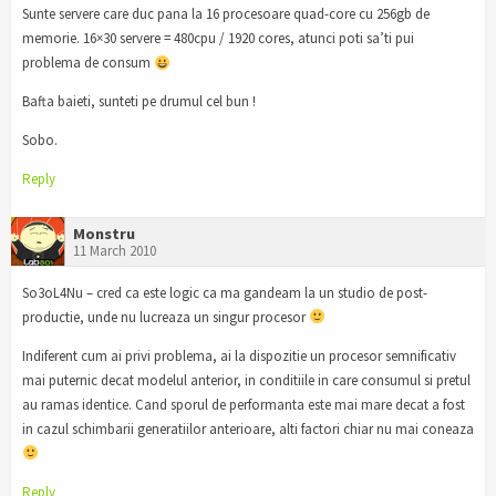
Sunte servere care duc pana la 16 procesoare quad-core cu 256gb de
memorie. 16×30 servere = 480cpu / 1920 cores, atunci poti sa’ti pui
problema de consum
Bafta baieti, sunteti pe drumul cel bun !
Sobo.
Reply
Monstru
11 March 2010
So3oL4Nu – cred ca este logic ca ma gandeam la un studio de post-
productie, unde nu lucreaza un singur procesor
Indiferent cum ai privi problema, ai la dispozitie un procesor semnificativ
mai puternic decat modelul anterior, in conditiile in care consumul si pretul
au ramas identice. Cand sporul de performanta este mai mare decat a fost
in cazul schimbarii generatiilor anterioare, alti factori chiar nu mai coneaza
Reply