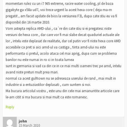
momentan rulez cu un i7 965 extreme, racire water cooling, pl de baza
gigabyte ga x58a ud7, voi trece urgent la acest hexa core ( deja ma-m
pregatit , am facut update de bios la versiunea F3), dupa cate stiu eu va fi
disponibil din 16 martie 2010.
Vom astepta replica AMD-ului , ca´re din cate stiu si ei pregatesc niste
versiuni de hexa core , dar care vor fi mai slabe decat quaduriel actuale ale
lor , intelu este deplasat de realitate, dar cel putin vor fi niste hexa core AMD
accesibile ca pret si aici amd-ul va castiga , tinta amd-ului nu este
performanta ci pretul, acolo ataca cel mai aprig, dupa cum se problema
banilor nu este numai in ro ci in toata lumea
sunt in germania si vad ca din ce in ce mai multi oameni trec pe amd, intelu
avand niste preturi mult prea mari.
normal ca acest gulftown nu se adreseaza userului de rand , mai mult in
industrie si a entuziastilor deplasati , cum suntem si noi.
Ma bucura articolul vostru , este unu din cele mai amanuntite articole care
le-am citit si ma bucura si mai mult ca este romanesc.
Reply
john
15 March 2010