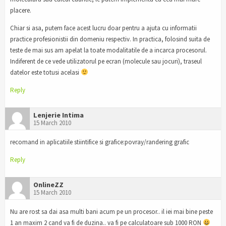
placere.
Chiar si asa, putem face acest lucru doar pentru a ajuta cu informatii
practice profesionistii din domeniu respectiv. In practica, folosind suita de
teste de mai sus am apelat la toate modalitatile de a incarca procesorul.
Indiferent de ce vede utilizatorul pe ecran (molecule sau jocuri), traseul
datelor este totusi acelasi
Reply
Lenjerie Intima
15 March 2010
recomand in aplicatiile stiintifice si grafice:povray/randering grafic
Reply
OnlineZZ
15 March 2010
Nu are rost sa dai asa multi bani acum pe un procesor.. il iei mai bine peste
1 an maxim 2 cand va fi de duzina.. va fi pe calculatoare sub 1000 RON