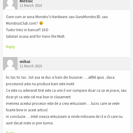
Metilic
11 March 2010
Oare cum ar suna Monstru’s Hardware..sau GuruMonstru3D..sau
MonstrusClub.com?
Tudor treci in banca!!! 10:D
Salutari acasa and for Xano the Mutt.
Reply
mihai
11 March 2010
tic tac tic tac ..tot asa se duc si bani din buzunar ….altfel spus ..daca
procesorul asta nu produce bani este inutil
Ce este cu adevarat trist este ca unii il vor cumpara doar ca sa se joace, sau
doar pt ca este cel mai bun in clasament
menirea acestui procesor este de a crea entuziasm …lucru care se vede
foarte bine in acest articol
in concluzie ….Intel creaza entuziasm si vinde milioane de i3 si i5 care nu
sunt decat niste oi prin turma