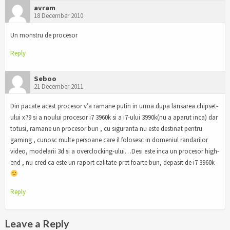
avram
18 December 2010
Un monstru de procesor
Reply
Seboo
21 December 2011
Din pacate acest procesor v’a ramane putin in urma dupa lansarea chipset-
ului x79 si a noului procesor i7 3960k si a i7-ului 3990k(nu a aparut inca) dar
totusi, ramane un procesor bun , cu siguranta nu este destinat pentru
gaming , cunosc multe persoane care il folosesc in domeniul randarilor
video, modelarii 3d si a overclocking-ului…Desi este inca un procesor high-
end , nu cred ca este un raport calitate-pret foarte bun, depasit de i7 3960k
Reply
Leave a Reply