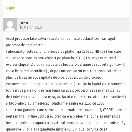
Reply
john
15 March 2010
Acest procesor face valva in toata lumea , este declarat cel mai rapid
procesor de pe planeta.
Imbucurator este ca functioneaza pe platforma 1366 cu NB x58 ( din cate
stiu se va scoate un nou chipset pe piata in 2011 Q1 si se va numi intel
express chipset 6)si cu un update de bios la o versiune ce suporta gulftown(
ca sa fie corect identificat) , dupa cum am vazut mai toti producatorii de
placi de baza au scos update de bios pt acest tip de procesor.
inconvenientul ( din punctul meu de vedere) consta in faptul ca se numeste
tot i7 mi se parea o idee mai buna ca acest procesor se se numeasca i9 ,
desi intelu nu a avut ideea mea, au facut o mare incurcatura si cu lynnfieldu
si bloomfield au amestecat ´platformele intre ele 1156 cu 1366
stau si ma gandesc cum se vor numi urmatoarele quaduri i7, i7 985? pare
peste mana , in fine , totusi eu cred ca era o idee mai buna sa numeasca
hexa corurile ( presupun ca in viitorul apropiat vor fi mai multe modele) i9 ,
quadurile i7( cu HTT) quadurile simple cu i5 si dual corurile cu i3