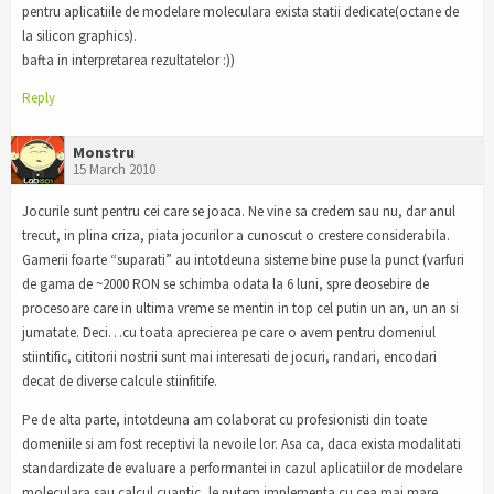
pentru aplicatiile de modelare moleculara exista statii dedicate(octane de
la silicon graphics).
bafta in interpretarea rezultatelor :))
Reply
Monstru
15 March 2010
Jocurile sunt pentru cei care se joaca. Ne vine sa credem sau nu, dar anul
trecut, in plina criza, piata jocurilor a cunoscut o crestere considerabila.
Gamerii foarte “suparati” au intotdeuna sisteme bine puse la punct (varfuri
de gama de ~2000 RON se schimba odata la 6 luni, spre deosebire de
procesoare care in ultima vreme se mentin in top cel putin un an, un an si
jumatate. Deci…cu toata aprecierea pe care o avem pentru domeniul
stiintific, cititorii nostrii sunt mai interesati de jocuri, randari, encodari
decat de diverse calcule stiinfitife.
Pe de alta parte, intotdeuna am colaborat cu profesionisti din toate
domeniile si am fost receptivi la nevoile lor. Asa ca, daca exista modalitati
standardizate de evaluare a performantei in cazul aplicatiilor de modelare
moleculara sau calcul cuantic, le putem implementa cu cea mai mare