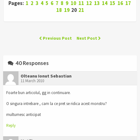
Pages:
1
2
3
4
5
6
7
8
9
10
11
12
13
14
15
16
17
18
19
20
21
Previous Post
Next Post
40 Responses
Olteanu Ionut Sebastian
11 March 2010
Foarte bun articolul, gg in continuare.
O singura intrebare , cam la ce pret se ridica acest monstru?
multumesc anticipat
Reply