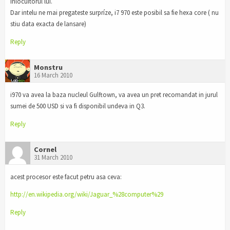
inlocuitorul lui.
Dar intelu ne mai pregateste surpríze, i7 970 este posibil sa fie hexa core ( nu
stiu data exacta de lansare)
Reply
Monstru
16 March 2010
i970 va avea la baza nucleul Gulftown, va avea un pret recomandat in jurul
sumei de 500 USD si va fi disponibil undeva in Q3.
Reply
Cornel
31 March 2010
acest procesor este facut petru asa ceva:
http://en.wikipedia.org/wiki/Jaguar_%28computer%29
Reply