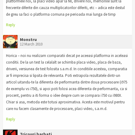
platformele noi, la placi video apar la fel, drivere noi, memoriile sunt la
frecvente diferite din cauza multiplicatorilor diferiti, etc – adica este destul
de greu sa faci o platforma comuna pe perioada mai lunga de timp
Reply
Monstru
12 March 2010
Horica – noi nu realizam comparatii decat pe aceeasi platforma in aceleasi
conditii. De la un test la celalalt se schimba placa video, placa de baza,
driverii, versiunea de test folosita s.a.m.d. In conditiile acestea, comparatia
ar fi imprecisa si lipsita de relevanta. Poti extrapola rezultatele dintr-un
articol uitandu-te la diferenta de performanta dintre doua procesoare (i975
de exemplu vs i750), si apoi poti folosi acea diferenta de performanta, ca si
procent, pentru a iti forma o idee despre cum se compara i750 cu i980X.
Chiar si asa, metoda este totusi aproximativa. Acesta este motivul pentru
care nu facem clasamente de procesoare, placi video, s.a.m.d.
Reply
Tricouri barbati