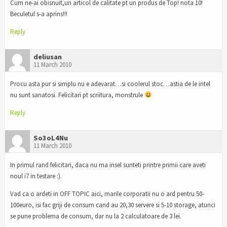
Cum ne-ai obisnuit,un articol de calitate pt un produs de Top! nota 10!
Beculetul s-a aprins!!!
Reply
deliusan
11 March 2010
Procu asta pur si simplu nu e adevarat…si coolerul stoc…astia de le intel
nu sunt sanatosi. Felicitari pt scriitura, monstrule
Reply
So3oL4Nu
11 March 2010
In primul rand felicitari, daca nu ma insel sunteti printre primii care aveti
noul i7 in testare :).
Vad ca o ardeti in OFF TOPIC aici, marile corporatii nu o ard pentru 50-
100euro, isi fac griji de consum cand au 20,30 servere si 5-10 storage, atunci
se pune problema de consum, dar nu la 2 calculatoare de 3 lei.