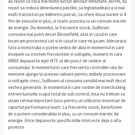
au reusit sa faca mai multe lucruri absolut minunate. Astfel, au
reusit sa reduca dimeniunea pastilei, sa ingramadeasca si mai
multi tranzistori pe milimetru patrat, sa ofere doua nuclee si 4
fire de executie in plus, si toate acestea cu un consum mai mic
de energie. Da domnilor, la frecvente stock, Gulftown
consuma mai putin decat Bloomfield, atat in cazul in care
incarcam procesorul cat si in cazul in care ne jucam. Adevarata
fata a monstrului o putem vedea de-abia in momentul in care
incepem sa crestem frecventele si voltajele, moment in care
i980X depaseste lejer i975-ul din punct de vedere al
consumului. In momentul in care frecventa controller-ului de
memorie ajunge la aceeasi valoare pentru ambele procesoare
si voltajele cresc, Gulftown-ul consuma sensibil mai mult decat
vechea generatie. In momentul in care vorbim de overclocking
extrem lucrurile scapa total de sub control, insa nu trebuie sa
uitam cel mai important lucru pentru un utilizator interesat de
raportul performance/watt. La frecvente stock, beneficiem
de o putere considerabila in plus, cu un consum mai mic de
energie. Orice depaseste specificatiile Intel este deja o alta
poveste.