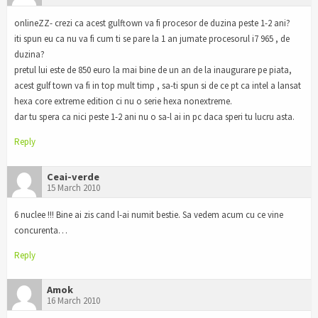
onlineZZ- crezi ca acest gulftown va fi procesor de duzina peste 1-2 ani?
iti spun eu ca nu va fi cum ti se pare la 1 an jumate procesorul i7 965 , de
duzina?
pretul lui este de 850 euro la mai bine de un an de la inaugurare pe piata,
acest gulf town va fi in top mult timp , sa-ti spun si de ce pt ca intel a lansat
hexa core extreme edition ci nu o serie hexa nonextreme.
dar tu spera ca nici peste 1-2 ani nu o sa-l ai in pc daca speri tu lucru asta.
Reply
Ceai-verde
15 March 2010
6 nuclee !!! Bine ai zis cand l-ai numit bestie. Sa vedem acum cu ce vine
concurenta…
Reply
Amok
16 March 2010