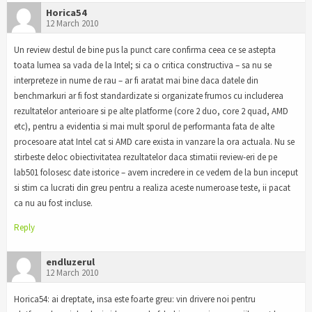
Horica54
12 March 2010
Un review destul de bine pus la punct care confirma ceea ce se astepta
toata lumea sa vada de la Intel; si ca o critica constructiva – sa nu se
interpreteze in nume de rau – ar fi aratat mai bine daca datele din
benchmarkuri ar fi fost standardizate si organizate frumos cu includerea
rezultatelor anterioare si pe alte platforme (core 2 duo, core 2 quad, AMD
etc), pentru a evidentia si mai mult sporul de performanta fata de alte
procesoare atat Intel cat si AMD care exista in vanzare la ora actuala. Nu se
stirbeste deloc obiectivitatea rezultatelor daca stimatii review-eri de pe
lab501 folosesc date istorice – avem incredere in ce vedem de la bun inceput
si stim ca lucrati din greu pentru a realiza aceste numeroase teste, ii pacat
ca nu au fost incluse.
Reply
endluzerul
12 March 2010
Horica54: ai dreptate, insa este foarte greu: vin drivere noi pentru