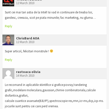
12 March 2010
Sunt cei mai tari astia de la Intel! Isi vad in continuare de treaba lor,
gandesc, creeaza, scot pe piata minunile; fac marketing, nu gluma…
Reply
ChrisBard AOA
12 March 2010
Super articol, felicitari monstrule !
Reply
rastoaca olivia
14 March 2010
Le recomand in aplicatiile stiintifice si grafice:povray/randering
grafic,modelare moleculara,gaussian,chimie combinatoriala,calcule
diofantice,grafuri,
calcule cuantice avansate(B3LYP),spectroscopie res,rmn,icr-ms,dcp,icp-ms.
jocurile sunt pentru cei care perd vremea.