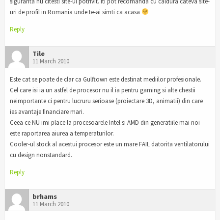
siguranta nu citesti site-ul potrivit. Iti pot recomanda cu caldura cateva site-
uri de profil in Romania unde te-ai simti ca acasa
Reply
Tile
11 March 2010
Este cat se poate de clar ca Gulftown este destinat mediilor profesionale.
Cel care isi ia un astfel de procesor nu il ia pentru gaming si alte chestii
neimportante ci pentru lucruru serioase (proiectare 3D, animatii) din care
ies avantaje financiare mari.
Ceea ce NU imi place la procesoarele Intel si AMD din generatiile mai noi
este raportarea aiurea a temperaturilor.
Cooler-ul stock al acestui procesor este un mare FAIL datorita ventilatorului
cu design nonstandard.
Reply
brhams
11 March 2010