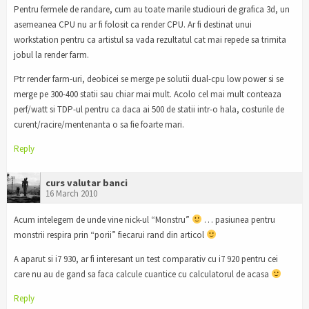
Pentru fermele de randare, cum au toate marile studiouri de grafica 3d, un
asemeanea CPU nu ar fi folosit ca render CPU. Ar fi destinat unui
workstation pentru ca artistul sa vada rezultatul cat mai repede sa trimita
jobul la render farm.
Ptr render farm-uri, deobicei se merge pe solutii dual-cpu low power si se
merge pe 300-400 statii sau chiar mai mult. Acolo cel mai mult conteaza
perf/watt si TDP-ul pentru ca daca ai 500 de statii intr-o hala, costurile de
curent/racire/mentenanta o sa fie foarte mari.
Reply
curs valutar banci
16 March 2010
Acum intelegem de unde vine nick-ul “Monstru”
… pasiunea pentru
monstrii respira prin “porii” fiecarui rand din articol
A aparut si i7 930, ar fi interesant un test comparativ cu i7 920 pentru cei
care nu au de gand sa faca calcule cuantice cu calculatorul de acasa
Reply