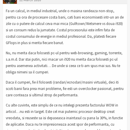
Fa un calcul, in mediul industrial, unde o masina randeaza non-stop,
pentru ca ora de procesare costa bani, cati bani economisesti intr-un an de
zile cu o putere de calcul ceva mai mica (Gulftown/Wetsmere vs doua i920)
si un consum redus la jumatate. Costul procesorului este infim fata de
costul consumului de energie in mediul profesional. Da, platesti fiecare
GFlops in plus si merita fiecare banut.
Nu, nu merita daca folosesti pc-ul pentru web-browsing, gaming, torrente,
s.a.m.d. Dar stai putin, nici macar un i920 nu merita daca folosesti pc-ul
pentru asemenea activitati… De unde si ceea ce ti-am spus mai sus. Nu te
obliga nimeni sa il cumperi.
Daca il cumperi, fie il folosesti (randari/ecnodari/masini virtuale), deci iti
scoti banii fara prea mari probleme, fie esti un overclocker pasionat, pentru
care conteaza si ultimul strop de performanta.
Cu alte cuvinte, este simplu de ce nu intelegi prezenta factorului WOW in
articol…nu esti in target. Este cel mai puternic procesor desktop creat
vreodata, si reuseste sa isi depaseasca inaintasul cu pana la 30%, in functie
de aplicatie. Daca nu te impresioneaza acest spor de performanta, cu