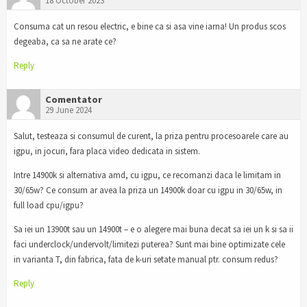
18 October 2023
Consuma cat un resou electric, e bine ca si asa vine iarna! Un produs scos
degeaba, ca sa ne arate ce?
Reply
Comentator
29 June 2024
Salut, testeaza si consumul de curent, la priza pentru procesoarele care au
igpu, in jocuri, fara placa video dedicata in sistem.
Intre 14900k si alternativa amd, cu igpu, ce recomanzi daca le limitam in
30/65w? Ce consum ar avea la priza un 14900k doar cu igpu in 30/65w, in
full load cpu/igpu?
Sa iei un 13900t sau un 14900t – e o alegere mai buna decat sa iei un k si sa ii
faci underclock/undervolt/limitezi puterea? Sunt mai bine optimizate cele
in varianta T, din fabrica, fata de k-uri setate manual ptr. consum redus?
Reply