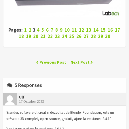
Pages:
1
2
3
4
5
6
7
8
9
10
11
12
13
14
15
16
17
18
19
20
21
22
23
24
25
26
27
28
29
30
Previous Post
Next Post
5 Responses
Ulf
17 October 2023
‘Blender, software-ul creat si dezvoltat de Blender Foundation, este un
software 3D complet, open-source, gratuit, ajuns la versiunea 3.4.1.’
Blender nu a ajuns la versiunea 3.6.4 ?