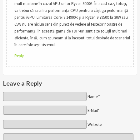
mult mai bine în cazul APU-urilor Ryzen 8000G. În acest caz, totuși,
va trebui să sacrifici performanța CPU pentru a câștiga performanță
pentru iGPU. Limitarea Core i9 14900K și a Ryzen 9 7950X la 30W sau
65W nu are niciun sens din punct de vedere al testelor noastre de
performanță. În această gamă de TDP-uri sunt alte soluții mult mai
eficiente, însă, cum spuneam și la început, totul depinde de scenariul
în care folosești sistemul.
Reply
Leave a Reply
Name*
E-Mail*
Website