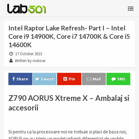
Intel Raptor Lake Refresh- Part I – Intel
Core i9 14900K, Core i7 14700K & Core i5
14600K
17 October 2023
Written by matose
Share
Tweet
Pin
Mail
SMS
Z790 AORUS Xtreme X – Ambalaj si
accesorii
Si pentru ca la procesoare noi ne trebuie si placi de baza noi,
AORUS ne-au trimis un model refresh diferentiat de vechile