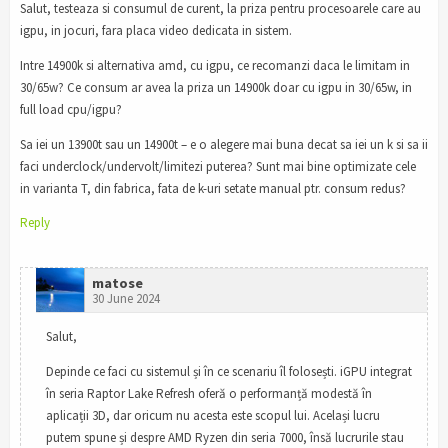
Salut, testeaza si consumul de curent, la priza pentru procesoarele care au
igpu, in jocuri, fara placa video dedicata in sistem.
Intre 14900k si alternativa amd, cu igpu, ce recomanzi daca le limitam in
30/65w? Ce consum ar avea la priza un 14900k doar cu igpu in 30/65w, in
full load cpu/igpu?
Sa iei un 13900t sau un 14900t – e o alegere mai buna decat sa iei un k si sa ii
faci underclock/undervolt/limitezi puterea? Sunt mai bine optimizate cele
in varianta T, din fabrica, fata de k-uri setate manual ptr. consum redus?
Reply
matose
30 June 2024
Salut,
Depinde ce faci cu sistemul și în ce scenariu îl folosești. iGPU integrat
în seria Raptor Lake Refresh oferă o performanță modestă în
aplicații 3D, dar oricum nu acesta este scopul lui. Același lucru
putem spune și despre AMD Ryzen din seria 7000, însă lucrurile stau