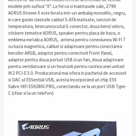
modele prin sufixul “X”. La fel ca si inaintasele sale, Z790
AORUS Xtreme X este livrata intr-un ambalaj monolitic, negru,
in care gasim clasicele cabluri S-ATA matisate, senzori de
temperatura, binecunoscutul G-conector, doua benzi velcro,
stickere tematice AORUS, speaker pentru placa de baza, o
emblema metalica AORUS, antena pentru conexiunea Wi-Fi 7
cu baza magnetica, cabluri si adaptoare pentru conectarea
benzilor ARGB, adaptor pentru conectorii Front Panel,
adaptor pentru doua porturi USB si un fan, doua adaptoare
pentru ventilatoare si un heatsink pentru racirea unei unitati
M.2 PCI-E 5.0. Producatorul mai ofera in pachetul de accesorii
si DAC-ul ESSential USB, acesta incorporand un chip ESS
Sabre HiFi ES9280CPRO, conectandu-se la un port USB Type-
C (chiar si la un telefon).