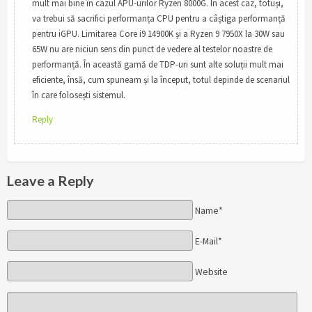
mult mai bine în cazul APU-urilor Ryzen 8000G. În acest caz, totuși,
va trebui să sacrifici performanța CPU pentru a câștiga performanță
pentru iGPU. Limitarea Core i9 14900K și a Ryzen 9 7950X la 30W sau
65W nu are niciun sens din punct de vedere al testelor noastre de
performanță. În această gamă de TDP-uri sunt alte soluții mult mai
eficiente, însă, cum spuneam și la început, totul depinde de scenariul
în care folosești sistemul.
Reply
Leave a Reply
Name*
E-Mail*
Website