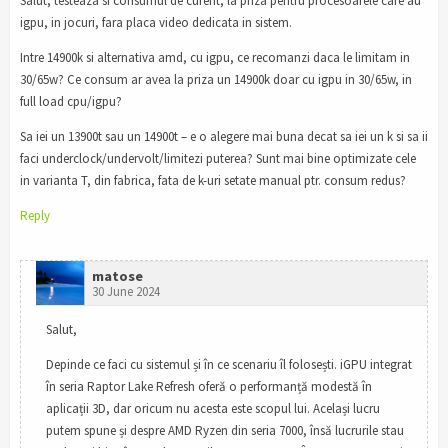
Salut, testeaza si consumul de curent, la priza pentru procesoarele care au
igpu, in jocuri, fara placa video dedicata in sistem.
Intre 14900k si alternativa amd, cu igpu, ce recomanzi daca le limitam in
30/65w? Ce consum ar avea la priza un 14900k doar cu igpu in 30/65w, in
full load cpu/igpu?
Sa iei un 13900t sau un 14900t – e o alegere mai buna decat sa iei un k si sa ii
faci underclock/undervolt/limitezi puterea? Sunt mai bine optimizate cele
in varianta T, din fabrica, fata de k-uri setate manual ptr. consum redus?
Reply
matose
30 June 2024
Salut,
Depinde ce faci cu sistemul și în ce scenariu îl folosești. iGPU integrat
în seria Raptor Lake Refresh oferă o performanță modestă în
aplicații 3D, dar oricum nu acesta este scopul lui. Același lucru
putem spune și despre AMD Ryzen din seria 7000, însă lucrurile stau