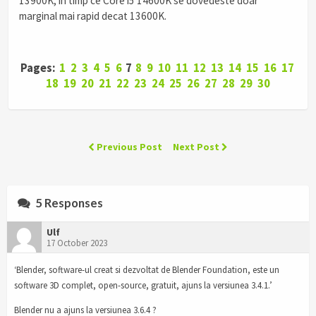
13900K, in timp ce Core i5 14600K se dovedeste doar
marginal mai rapid decat 13600K.
Pages:
1
2
3
4
5
6
7
8
9
10
11
12
13
14
15
16
17
18
19
20
21
22
23
24
25
26
27
28
29
30
Previous Post
Next Post
5 Responses
Ulf
17 October 2023
‘Blender, software-ul creat si dezvoltat de Blender Foundation, este un
software 3D complet, open-source, gratuit, ajuns la versiunea 3.4.1.’
Blender nu a ajuns la versiunea 3.6.4 ?