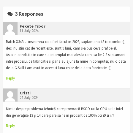
3 Responses
Fekete Tibor
11 July 2024
Batch X343… inseamna ca a fost facut in 2023, saptamana 43 (octombrie),
deci nu stiu cat de recent este, sunt 9 luni, cam s-a pus ceva praf pe el.
Asta in conditiile in care s-a intamplat mai ales la rami sa fie 2-3 saptamani
intre procesul de fabricatie si pana au ajuns la mine in computer, nu o data
de la G.Skill i-am avut in aceeasi luna chiar de la data fabricatiei :))
Reply
Cristi
24 July 2024
Nimic despre problema tehnică care provoacă BSOD-uri la CPU-urile Intel
din generațiile 13 și 14 care pare sa fie in procent de 100% ptr i9 si i7?
Reply