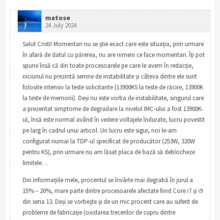
matose
24 July 2024
Salut Cristi! Momentan nu se știe exact care este situația, prin urmare
în afară de datul cu părerea, nu are nimeni ce face momentan. Îți pot
spune însă că din toate procesoarele pe care le avem în redacție,
niciunul nu prezintă semne de instabilitate și câteva dintre ele sunt
folosite intensiv la teste solicitante (13900KS la teste de răcire, 13900K
la teste de memorii). Deși nu este vorba de instabilitate, singurul care
a prezentat simptome de degradare la nivelul IMC-ului a fost 13900K-
ul, însă este normal având în vedere voltajele îndurate, lucru povestit
pe larg în cadrul unui articol. Un lucru este sigur, noi le-am
configurat numai la TDP-ul specificat de producător (253W, 320W
pentru KS), prin urmare nu am lăsat placa de bază să deblocheze
limitele…
Din informațiile mele, procentul se învârte mai degrabă în jurul a
15% – 20%, mare parte dintre procesoarele afectate fiind Core i7 și i9
din seria 13. Deși se vorbește și de un mic procent care au suferit de
probleme de fabricație (oxidarea trecerilor de cupru dintre