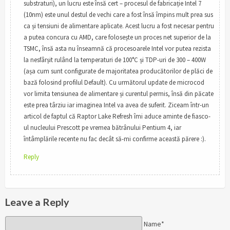
substraturi), un lucru este însă cert – procesul de fabricație Intel 7
(10nm) este unul destul de vechi care a fost însă împins mult prea sus
ca și tensiuni de alimentare aplicate. Acest lucru a fost necesar pentru
a putea concura cu AMD, care folosește un proces net superior de la
TSMC, însă asta nu înseamnă că procesoarele Intel vor putea rezista
la nesfârșit rulând la temperaturi de 100°C și TDP-uri de 300 – 400W
(așa cum sunt configurate de majoritatea producătorilor de plăci de
bază folosind profilul Default). Cu următorul update de microcod
vor limita tensiunea de alimentare și curentul permis, însă din păcate
este prea târziu iar imaginea Intel va avea de suferit. Ziceam într-un
articol de faptul că Raptor Lake Refresh îmi aduce aminte de fiasco-
ul nucleului Prescott pe vremea bătrânului Pentium 4, iar
întâmplările recente nu fac decât să-mi confirme această părere :).
Reply
Leave a Reply
Name*