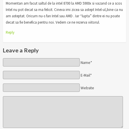
Momentan am facut saltul de la intel 8700 la AMD 5900x si vazand ce a scos
Intel nu pot decat sa ma felicit. Cineva imi zicea sa astept Intel-ul,bine ca nu
am asteptat. Oricum nu-s fan Intel sau AMD . Iar “lupta” dintre ei nu poate
decat sa fie benefica pentru noi. Vedem ce ne rezerva viitorul.
Reply
Leave a Reply
Name*
E-Mail*
Website