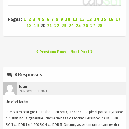
Pages:
1
2
3
4
5
6
7
8
9
10
11
12
13
14
15
16
17
18
19
20
21
22
23
24
25
26
27
28
Previous Post
Next Post
8 Responses
Ioan
24 November 2021
Un efort tardiv…
Intel s-a miscat greu in razboiul cu AMD, iar conditiile pietei par sa ingroape
din start noua generatie. Placile de baza cu socket 1700 incep de la 1.000
RON cu DDR4 si 1.500 RON cu DDR 5. Oricum, astea din urma cam ies din