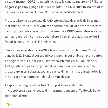
discutie: memorii DDR5 nu gasesti nici daca le cauti cu radarele NORAD, iar
ce gasesti pe ebay ajunge si la 2.500 de dolari un kit. Multumim scalperilor si
pe bune ca a innebunit lumea. O fi din cauza de SARS-COV-2.
Practic, diferenta de pret fata de AMD este anulata de placile de baza mult
mai scumpe, ca sa nu mai vorbim de costurile solutiilor de racire necesare
pentru procesoarele de varf din noua serie. Fara DDR5, rezultatele in jocuri
sunt aproape identice in cele doua tabere. Sa schimbi platforma pentru 3
fps-uri in plus… tre` sa fii fan inflacarat.
Parca incep sa inteleg de ce AMD a lasat-o mai usor cu lansarea ZEN 4,
pana in 2022. Eventual vor scoate ceva refresh si vor umbla un pic la partea
de single thread, ca in rest n-au motive sa schimbe ceva. Placi ieftine cu
AM4 gasesti cam peste tot, potential de overclocking nu mai ai nici la
procesoare, nici la placi video, iar pe astea din urma nu le gasesti de loc la
preturi cat de cat normale. Tabloul e destul de clar.
Asteptam cu drag ca arhitectura 3D chiplet si noile fabrici de
microprocesoare sa ne scoata din marasmul pandemiei. Toate cele bune
cititorilor lab501!
Reply