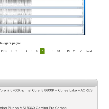
Navigare pagini:
Prev
1
2
3
4
5
6
7
8
9
10
...
19
20
21
Next
Core i7 8700K & Intel Core i5 8600K – Coffee Lake + AORUS
ing Plus vs MSI B360 Gaming Pro Carbon