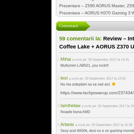
Prezentare – Z590 AORUS Master, Z59
Prezentare – AORUS H370 Gaming 3 W
Comentarii
59 comentarii la:
Review – Int
Coffee Lake + AORUS Z370 U
Mihai
a scris pe:
29 September 2017 la 14:15
Multumim LAB501, you rock!!!
test
a scris pe:
29 September 2017 la 14:25
Nu ma asteptam sa va vad aici.
https://www.techpowerup.com/237434/
Iamthelaw
a scris pe:
29 September 2017 la 15
Noapte buna AMD
Artanis
a scris pe:
29 September 2017 la 16:28
Sexy acel 8600k, desi nu e un gaming monster 