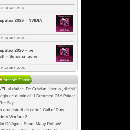
s in 13 June, 2026.
putex 2026 – NVIDIA
s in 13 June, 2026.
putex 2026 – be
et! – Surse si racire
s in 13 June, 2026.
Articole Gaming
EL-ul rătăcit. De Crăciun, liber la „răsfoit”!
ăgia de duminică: I Dreamed Of A Palace
The Sky
o aruncatură de cartof: Call of Duty
dern Warfare 2
ai Gălăgios: Shoot Many Robots!