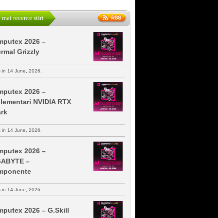
 mai recente stiri
putex 2026 –
rmal Grizzly
s in 14 June, 2026.
putex 2026 –
lementari NVIDIA RTX
rk
s in 14 June, 2026.
putex 2026 –
GABYTE –
mponente
s in 14 June, 2026.
putex 2026 – G.Skill