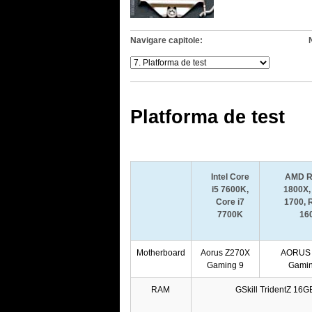
Navigare capitole:
Platforma de test
Intel Core
AMD R
i5 7600K,
1800X,
Core i7
1700, 
7700K
16
Motherboard
Aorus Z270X
AORUS 
Gaming 9
Gamin
RAM
GSkill TridentZ 1