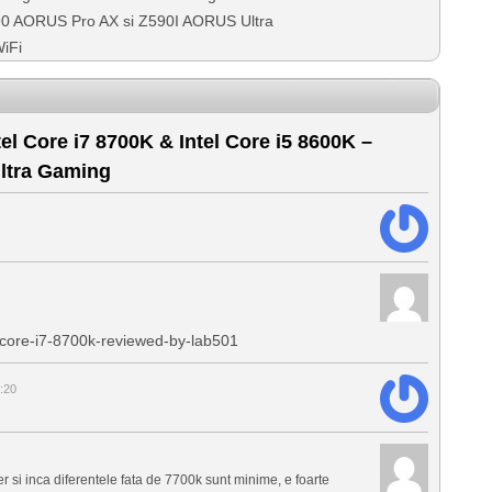
0 AORUS Pro AX si Z590I AORUS Ultra
iFi
el Core i7 8700K & Intel Core i5 8600K –
ltra Gaming
core-i7-8700k-reviewed-by-lab501
:20
si inca diferentele fata de 7700k sunt minime, e foarte