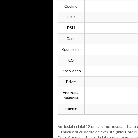
Cooling
HDD
PSU
Case
Room temp
OS
Placa video
Driver
Frecventa
memorie
Latente
Am testat in total 12 procesoare, incepand cu pr
10 nuclee si 20 de fire de executie (Intel Core 
Core i3 pentru articolul de fata, prin urmare am t