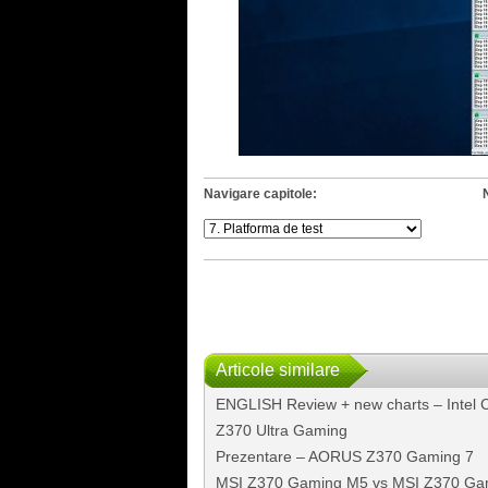
Navigare capitole:
Articole similare
ENGLISH Review + new charts – Intel 
Z370 Ultra Gaming
Prezentare – AORUS Z370 Gaming 7
MSI Z370 Gaming M5 vs MSI Z370 Gam