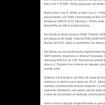
Intel Core i7 8700K. Pentru pasionati, am testat 
Pentru Intel Core i5 7600K si Intel Core i7 770
procesoarele LGA 2066 a fost testate pe MSI X
testate pe AORUS X370 Gaming 5. Pentru toate p
disponibila pe site-ul producatorului.
Am folosit un kit de memorii GSkill TridentZ 1
am utilizat un kit GSkill TridentZ RGB 32GB DDR
Noctua NH-D15, dotat cu ventilatorul din fabrica
Am folosit cea mai performanta implementare d
AMP Extreme, impreuna cu driverul Forceware 38
Samsung 850 Evo de 1TB. Daca tot am amintit de
urile la zi. Folosim doar sisteme de operare, ben
update-urilor.
Sistemul a fost testat in aer liber, pe masa de t
ambient s-a situat in jurul valorii de 28 oC. Metod
capitolul corespunzator testului respectiv. Ca i
raspunda intrebarilor unei game cat mai vaste de ci
o serie de benchmark-uri dedicate overclockerilo
Avem in test si aplicatii single-threaded si aplicat