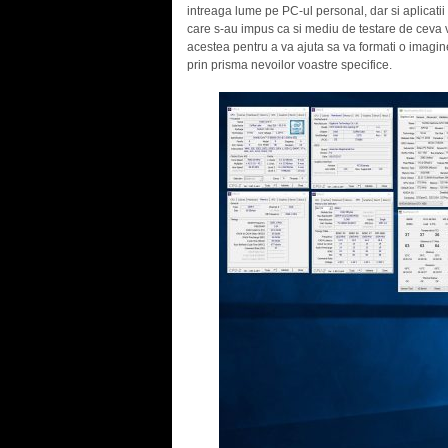
intreaga lume pe PC-ul personal, dar si aplicati
care s-au impus ca si mediu de testare de ceva v
acestea pentru a va ajuta sa va formati o imagi
prin prisma nevoilor voastre specifice.