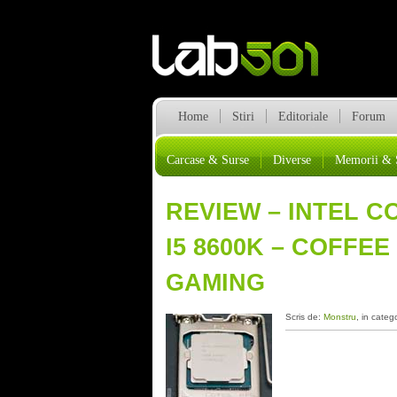
Home
Stiri
Editoriale
Forum
Carcase & Surse
Diverse
Memorii & 
REVIEW – INTEL CO
I5 8600K – COFFE
GAMING
Scris de:
Monstru
, in categ