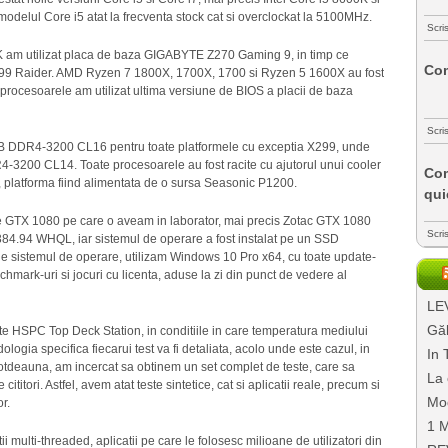
modelul Core i5 atat la frecventa stock cat si overclockat la 5100MHz.
Scri
0K am utilizat placa de baza GIGABYTE Z270 Gaming 9, in timp ce
Com
299 Raider. AMD Ryzen 7 1800X, 1700X, 1700 si Ryzen 5 1600X au fost
rocesoarele am utilizat ultima versiune de BIOS a placii de baza
Scri
6GB DDR4-3200 CL16 pentru toate platformele cu exceptia X299, unde
4-3200 CL14. Toate procesoarele au fost racite cu ajutorul unui cooler
Com
, platforma fiind alimentata de o sursa Seasonic P1200.
qui
e GTX 1080 pe care o aveam in laborator, mai precis Zotac GTX 1080
Scri
4.94 WHQL, iar sistemul de operare a fost instalat pe un SSD
 sistemul de operare, utilizam Windows 10 Pro x64, cu toate update-
chmark-uri si jocuri cu licenta, aduse la zi din punct de vedere al
LEV
Găl
este HSPC Top Deck Station, in conditiile in care temperatura mediului
ologia specifica fiecarui test va fi detaliata, acolo unde este cazul, in
In 
ntotdeauna, am incercat sa obtinem un set complet de teste, care sa
La 
titori. Astfel, avem atat teste sintetice, cat si aplicatii reale, precum si
Mo
r.
1 M
ii multi-threaded, aplicatii pe care le folosesc milioane de utilizatori din