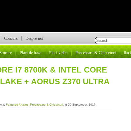
Concurs
Despre noi
Stocare
Placi de baza
Placi video
Procesoare & Chipseturi
Raci
RE I7 8700K & INTEL CORE
E LAKE + AORUS Z370 ULTRA
oria:
Featured Articles
,
Procesoare & Chipseturi
, in 29 September, 2017.