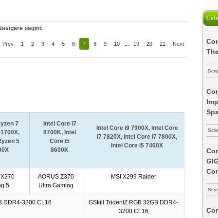
Cele
Navigare pagini:
Com
Prev
1
2
3
4
5
6
7
8
9
10
...
19
20
21
Next
The
Scri
Com
Imp
Spa
yzen 7
Intel Core i7
Intel Core i9 7900X, Intel Core
Scri
 1700X,
8700K, Intel
i7 7820X, Intel Core i7 7800X,
Ryzen 5
Core i5
Intel Core i5 7460X
00X
8600K
Com
GI
Co
X370
AORUS Z370
MSI X299 Raider
g 5
Ultra Gaming
Scri
6GB DDR4-3200 CL16
GSkill TridentZ RGB 32GB DDR4-
Com
3200 CL16