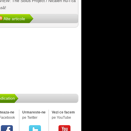
IEW: The Solus Project / Nicăieri nu-i ca
să!
Alte articole
dication
iteaza-ne
Urmareste-ne
Vezi ce facem
Facebook
pe Twitter
pe YouTube