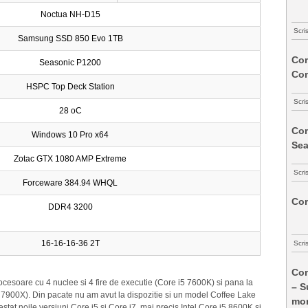
Noctua NH-D15
Scri
Samsung SSD 850 Evo 1TB
Com
Seasonic P1200
Co
HSPC Top Deck Station
Scri
28 oC
Com
Windows 10 Pro x64
Sea
Zotac GTX 1080 AMP Extreme
Scri
Forceware 384.94 WHQL
Com
DDR4 3200
16-16-16-36 2T
Scri
Com
ocesoare cu 4 nuclee si 4 fire de executie (Core i5 7600K) si pana la
– S
i9 7900X). Din pacate nu am avut la dispozitie si un model Coffee Lake
mon
estat noile versiuni Core i5 si Core i7, mai precis Intel Core i5 8600K si