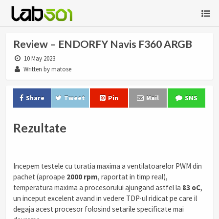
Review – ENDORFY Navis F360 ARGB
10 May 2023
Written by matose
Share
Tweet
Pin
Mail
SMS
Rezultate
Incepem testele cu turatia maxima a ventilatoarelor PWM din
pachet (aproape
2000 rpm
, raportat in timp real),
temperatura maxima a procesorului ajungand astfel la
83 oC
,
un inceput excelent avand in vedere TDP-ul ridicat pe care il
degaja acest procesor folosind setarile specificate mai