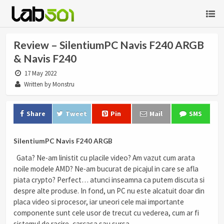
Review – SilentiumPC Navis F240 ARGB
& Navis F240
17 May 2022
Written by Monstru
Share
Tweet
Pin
Mail
SMS
SilentiumPC Navis F240 ARGB
Gata? Ne-am linistit cu placile video? Am vazut cum arata
noile modele AMD? Ne-am bucurat de picajul in care se afla
piata crypto? Perfect… atunci inseamna ca putem discuta si
despre alte produse. In fond, un PC nu este alcatuit doar din
placa video si procesor, iar uneori cele mai importante
componente sunt cele usor de trecut cu vederea, cum ar fi
sistemul de racire, carcasa sau sursa.