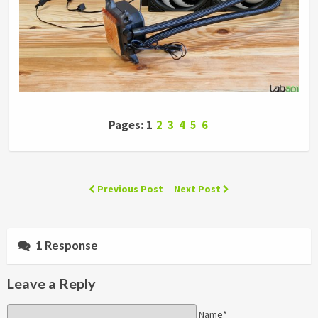
Pages: 1
2
3
4
5
6
Previous Post
Next Post
1 Response
Leave a Reply
Name*