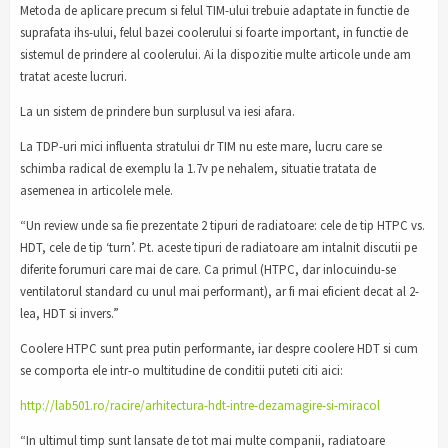
Metoda de aplicare precum si felul TIM-ului trebuie adaptate in functie de
suprafata ihs-ului, felul bazei coolerului si foarte important, in functie de
sistemul de prindere al coolerului. Ai la dispozitie multe articole unde am
tratat aceste lucruri.
La un sistem de prindere bun surplusul va iesi afara.
La TDP-uri mici influenta stratului dr TIM nu este mare, lucru care se
schimba radical de exemplu la 1.7v pe nehalem, situatie tratata de
asemenea in articolele mele.
“Un review unde sa fie prezentate 2 tipuri de radiatoare: cele de tip HTPC vs.
HDT, cele de tip ‘turn’. Pt. aceste tipuri de radiatoare am intalnit discutii pe
diferite forumuri care mai de care. Ca primul (HTPC, dar inlocuindu-se
ventilatorul standard cu unul mai performant), ar fi mai eficient decat al 2-
lea, HDT si invers.”
Coolere HTPC sunt prea putin performante, iar despre coolere HDT si cum
se comporta ele intr-o multitudine de conditii puteti citi aici:
http://lab501.ro/racire/arhitectura-hdt-intre-dezamagire-si-miracol
“In ultimul timp sunt lansate de tot mai multe companii, radiatoare