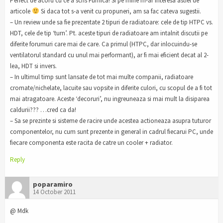
Perfect de acord cu ce a scris Furnica! Si pe mine m-ar interesa astfel de
articole
Si daca tot s-a venit cu propuneri, am sa fac cateva sugestii.
– Un review unde sa fie prezentate 2 tipuri de radiatoare: cele de tip HTPC vs.
HDT, cele de tip ‘turn’. Pt. aceste tipuri de radiatoare am intalnit discutii pe
diferite forumuri care mai de care. Ca primul (HTPC, dar inlocuindu-se
ventilatorul standard cu unul mai performant), ar fi mai eficient decat al 2-
lea, HDT si invers.
– In ultimul timp sunt lansate de tot mai multe companii, radiatoare
cromate/nichelate, lacuite sau vopsite in diferite culori, cu scopul de a fi tot
mai atragatoare. Aceste ‘decoruri’, nu ingreuneaza si mai mult la disiparea
caldurii??? …cred ca da!
– Sa se prezinte si sisteme de racire unde acestea actioneaza asupra tuturor
componentelor, nu cum sunt prezente in general in cadrul fiecarui PC, unde
fiecare componenta este racita de catre un cooler + radiator.
Reply
poparamiro
14 October 2011
@ Mdk