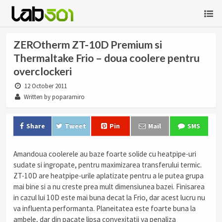
ZEROtherm ZT-10D Premium si
Thermaltake Frio – doua coolere pentru
overclockeri
12 October 2011
Written by poparamiro
Share
Tweet
Pin
Mail
SMS
Amandoua coolerele au baze foarte solide cu heatpipe-uri
sudate si ingropate, pentru maximizarea transferului termic.
ZT-10D are heatpipe-urile aplatizate pentru a le putea grupa
mai bine si a nu creste prea mult dimensiunea bazei. Finisarea
in cazul lui 10D este mai buna decat la Frio, dar acest lucru nu
va influenta performanta. Planeitatea este foarte buna la
ambele, dar din pacate lipsa convexitatii va penaliza