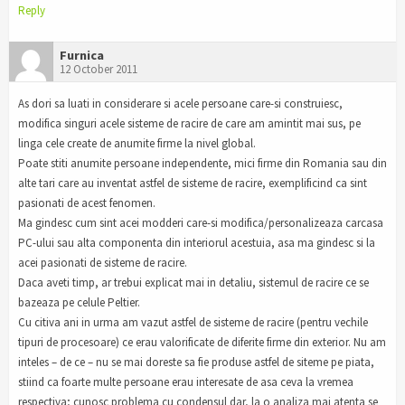
Reply
Furnica
12 October 2011
As dori sa luati in considerare si acele persoane care-si construiesc,
modifica singuri acele sisteme de racire de care am amintit mai sus, pe
linga cele create de anumite firme la nivel global.
Poate stiti anumite persoane independente, mici firme din Romania sau din
alte tari care au inventat astfel de sisteme de racire, exemplificind ca sint
pasionati de acest fenomen.
Ma gindesc cum sint acei modderi care-si modifica/personalizeaza carcasa
PC-ului sau alta componenta din interiorul acestuia, asa ma gindesc si la
acei pasionati de sisteme de racire.
Daca aveti timp, ar trebui explicat mai in detaliu, sistemul de racire ce se
bazeaza pe celule Peltier.
Cu citiva ani in urma am vazut astfel de sisteme de racire (pentru vechile
tipuri de procesoare) ce erau valorificate de diferite firme din exterior. Nu am
inteles – de ce – nu se mai doreste sa fie produse astfel de siteme pe piata,
stiind ca foarte multe persoane erau interesate de asa ceva la vremea
respectiva; cunosc problema cu condensul dar, la o analiza mai atenta se