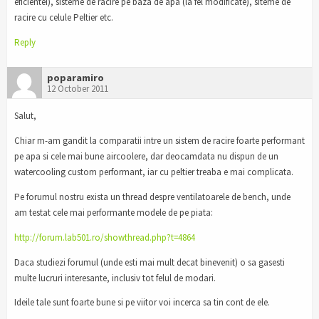
eficientei), sisteme de racire pe baza de apa (la fel modificate), siteme de
racire cu celule Peltier etc.
Reply
poparamiro
12 October 2011
Salut,
Chiar m-am gandit la comparatii intre un sistem de racire foarte performant
pe apa si cele mai bune aircoolere, dar deocamdata nu dispun de un
watercooling custom performant, iar cu peltier treaba e mai complicata.
Pe forumul nostru exista un thread despre ventilatoarele de bench, unde
am testat cele mai performante modele de pe piata:
http://forum.lab501.ro/showthread.php?t=4864
Daca studiezi forumul (unde esti mai mult decat binevenit) o sa gasesti
multe lucruri interesante, inclusiv tot felul de modari.
Ideile tale sunt foarte bune si pe viitor voi incerca sa tin cont de ele.