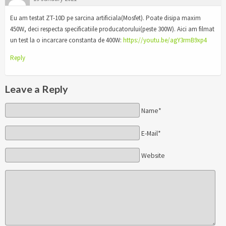
Eu am testat ZT-10D pe sarcina artificiala(Mosfet). Poate disipa maxim
450W, deci respecta specificatiile producatorului(peste 300W). Aici am filmat
un test la o incarcare constanta de 400W:
https://youtu.be/agY3rmB9xp4
Reply
Leave a Reply
Name*
E-Mail*
Website