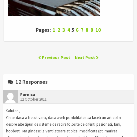
Pages:
1
2
3
4
5
6
7
8
9
10
Previous Post
Next Post
12 Responses
Furnica
12 October 2011
Salutari,
Chiar daca a trecut vara, daca aveti posibilitatea sa faceti un articol si
despre alte tipuri de sisteme de racire folosite de diferiti pasionati, fani,
hobbysti. Ma gindesc la ventilatoare atipice, modificate (pt. marirea