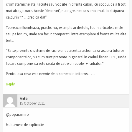
cromate/nichelate, lacuite sau vopsite in diferite culori, cu scopul de a fi tot
mai atragatoare. Aceste ‘decoruri’, nu ingreuneaza si mai mult la disiparea
caldurii??? …cred ca da!”
Teoretic influenteaza, practic nu, exemple ai destule, tot in articolele mele
sau pe forum, unde am facut comparatii intre exemplare si foarte multe alte
teste.
“Sa se prezinte si sisteme de racire unde acestea actioneaza asupra tuturor
componentelor, nu cum sunt prezente in general in cadrul fiecarui PC, unde
fiecare componenta este racita de catre un cooler + radiator.”
Pentru asa ceva este nevoie de o camera in infrarosu…..
Reply
Mdk
15 October 2011
@poparamiro
Multumesc de explicatie!