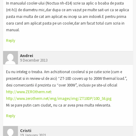
In manualul cooler-ului (Noctua nh-d14) scrie sa aplic o boaba de pasta
(nt-h1) de diametru mic,dar dupa ce am vazut pe multe sait-uri ca se aplica
pasta mai multa de cat am aplicat eu incep sa am indoieli.E pentru prima
oara cand am aplicat pasta pe un cooler,dar am facut totul cum scria in
manual.
Reply
Andrei
9 December 2013
Eu nu inteleg o treaba. Am achizitionat coolerul si pe cutie scrie (cum e
prezentat si in review-ul de aici) “ZT-10D covers up to 200W thermal load.”,
desi comerciantii il prezinta cu “over 300W”, inclusiv pe site-ul oficial
http://www.ZEROtherm.net
:
http://www.zerotherm.net/eng/images/img/ZT10DP/10D_S6.jpg
Mi se pare putin cam ciudat, nu ca ar avea prea multa relevanta.
Reply
Cristi
19 January 2021