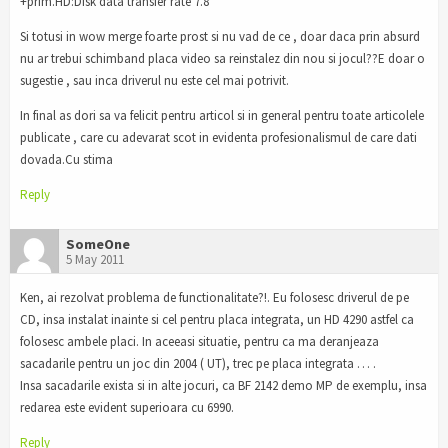
+prim.HD:Disk data transfer rate 7.8
Si totusi in wow merge foarte prost si nu vad de ce , doar daca prin absurd
nu ar trebui schimband placa video sa reinstalez din nou si jocul??E doar o
sugestie , sau inca driverul nu este cel mai potrivit.
In final as dori sa va felicit pentru articol si in general pentru toate articolele
publicate , care cu adevarat scot in evidenta profesionalismul de care dati
dovada.Cu stima
Reply
SomeOne
5 May 2011
Ken, ai rezolvat problema de functionalitate?!. Eu folosesc driverul de pe
CD, insa instalat inainte si cel pentru placa integrata, un HD 4290 astfel ca
folosesc ambele placi. In aceeasi situatie, pentru ca ma deranjeaza
sacadarile pentru un joc din 2004 ( UT), trec pe placa integrata … .
Insa sacadarile exista si in alte jocuri, ca BF 2142 demo MP de exemplu, insa
redarea este evident superioara cu 6990.
Reply