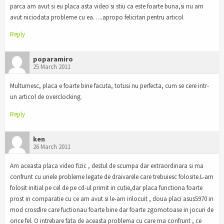
parca am avut si eu placa asta video si stiu ca este foarte buna,si nu am
avut niciodata probleme cu ea…..apropo felicitari pentru articol
Reply
poparamiro
25 March 2011
Multumesc, placa e foarte bine facuta, totusi nu perfecta, cum se cere intr-
un articol de overclocking.
Reply
ken
26 March 2011
Am aceasta placa video fizic , destul de scumpa dar extraordinara si ma
confrunt cu unele probleme legate de draivarele care trebuiesc folosite.L-am
folosit initial pe cel de pe cd-ul primit in cutie,dar placa functiona foarte
prost in comparatie cu ce am avut si le-am inlocuit , doua placi asus5970 in
mod crossfire care fuctionau foarte bine dar foarte zgomotoase in jocuri de
orice fel. O intrebare fata de aceasta problema cu care ma confrunt , ce