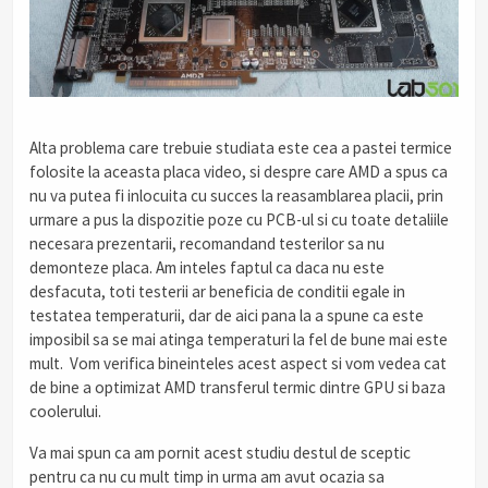
Alta problema care trebuie studiata este cea a pastei termice
folosite la aceasta placa video, si despre care AMD a spus ca
nu va putea fi inlocuita cu succes la reasamblarea placii, prin
urmare a pus la dispozitie poze cu PCB-ul si cu toate detaliile
necesara prezentarii, recomandand testerilor sa nu
demonteze placa. Am inteles faptul ca daca nu este
desfacuta, toti testerii ar beneficia de conditii egale in
testatea temperaturii, dar de aici pana la a spune ca este
imposibil sa se mai atinga temperaturi la fel de bune mai este
mult. Vom verifica bineinteles acest aspect si vom vedea cat
de bine a optimizat AMD transferul termic dintre GPU si baza
coolerului.
Va mai spun ca am pornit acest studiu destul de sceptic
pentru ca nu cu mult timp in urma am avut ocazia sa