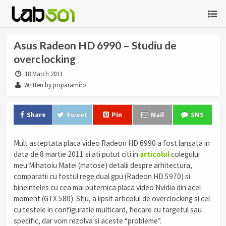
Asus Radeon HD 6990 – Studiu de
overclocking
18 March 2011
Written by poparamiro
Share
Tweet
Pin
Mail
SMS
Mult asteptata placa video Radeon HD 6990 a fost lansata in
data de 8 martie 2011 si ati putut citi in
articolul
colegului
meu Mihatoiu Matei (matose) detalii despre arhitectura,
comparatii cu fostul rege dual gpu (Radeon HD 5970) si
bineinteles cu cea mai puternica placa video Nvidia din acel
moment (GTX 580). Stiu, a lipsit articolul de overclocking si cel
cu testele in configuratie multicard, fiecare cu targetul sau
specific, dar vom rezolva si aceste “probleme”.