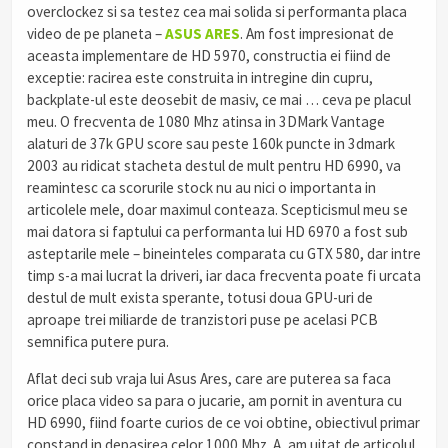
overclockez si sa testez cea mai solida si performanta placa
video de pe planeta –
ASUS ARES
. Am fost impresionat de
aceasta implementare de HD 5970, constructia ei fiind de
exceptie: racirea este construita in intregine din cupru,
backplate-ul este deosebit de masiv, ce mai … ceva pe placul
meu. O frecventa de 1080 Mhz atinsa in 3DMark Vantage
alaturi de 37k GPU score sau peste 160k puncte in 3dmark
2003 au ridicat stacheta destul de mult pentru HD 6990, va
reamintesc ca scorurile stock nu au nici o importanta in
articolele mele, doar maximul conteaza. Scepticismul meu se
mai datora si faptului ca performanta lui HD 6970 a fost sub
asteptarile mele – bineinteles comparata cu GTX 580, dar intre
timp s-a mai lucrat la driveri, iar daca frecventa poate fi urcata
destul de mult exista sperante, totusi doua GPU-uri de
aproape trei miliarde de tranzistori puse pe acelasi PCB
semnifica putere pura.
Aflat deci sub vraja lui Asus Ares, care are puterea sa faca
orice placa video sa para o jucarie, am pornit in aventura cu
HD 6990, fiind foarte curios de ce voi obtine, obiectivul primar
constand in depasirea celor 1000 Mhz. A, am uitat de articolul