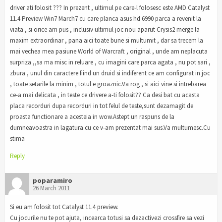
driver ati folosit ??? In prezent , ultimul pe care-l folosesc este AMD Catalyst
11.4 Preview Win7 March7 cu care planca asus hd 6990 parca a revenit la
viata , si orice am pus , inclusiv ultimul joc nou aparut Crysis2 merge la
maxim extraordinar , pana aici toate bune si multumit , dar sa trecem la
mai vechea mea pasiune World of Warcraft , original , unde am neplacuta
surpriza ,,sa ma misc in reluare , cu imagini care parca agata , nu pot sari ,
zbura , unul din caractere fiind un druid si indiferent ce am configurat in joc
, toate setarile la minim , totul e groaznic.Va rog , si aici vine si intrebarea
ce-a mai delicata , in teste ce drivere a-ti folosit?? Ca desi bat cu acasta
placa recorduri dupa recorduri in tot felul de teste,sunt dezamagit de
proasta functionare a acesteia in wow.Astept un raspuns de la
dumneavoastra in lagatura cu ce v-am prezentat mai sus.Va multumesc.Cu
stima
Reply
poparamiro
26 March 2011
Si eu am folosit tot Catalyst 11.4 preview.
Cu jocurile nu te pot ajuta, incearca totusi sa dezactivezi crossfire sa vezi