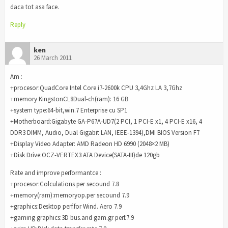
daca tot asa face.
Reply
ken
26 March 2011
Am :
+procesor:QuadCore Intel Core i7-2600k CPU 3,4Ghz LA 3,7Ghz
+memory KingstonCL8Dual-ch(ram): 16 GB
+system type:64-bit,win.7 Enterprise cu SP1
+Motherboard:Gigabyte GA-P67A-UD7(2 PCI, 1 PCI-E x1, 4 PCI-E x16, 4
DDR3 DIMM, Audio, Dual Gigabit LAN, IEEE-1394),DMI BIOS Version F7
+Display Video Adapter: AMD Radeon HD 6990 (2048×2 MB)
+Disk Drive:OCZ-VERTEX3 ATA Device(SATA-III)de 120gb
Rate and improve performantce :
+procesor:Colculations per secound 7.8
+memory(ram):memoryop.per secound 7.9
+graphics:Desktop perf.for Wind. Aero 7.9
+gaming graphics:3D bus.and gam.gr perf.7.9