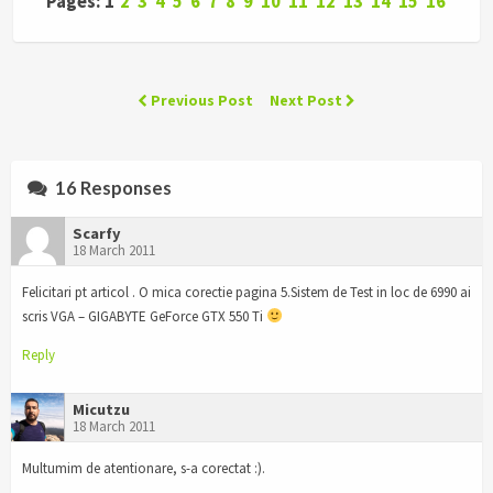
Pages: 1
2
3
4
5
6
7
8
9
10
11
12
13
14
15
16
Previous Post
Next Post
16 Responses
Scarfy
18 March 2011
Felicitari pt articol . O mica corectie pagina 5.Sistem de Test in loc de 6990 ai
scris VGA – GIGABYTE GeForce GTX 550 Ti
Reply
Micutzu
18 March 2011
Multumim de atentionare, s-a corectat :).