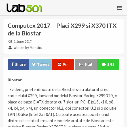
Computex 2017 – Placi X299 si X370 ITX
de la Biostar
1 June 2017
Written by Monstru
Share
Tweet
Pin
Mail
SMS
Biostar
Evident, prietenii nostri de la Biostar s-au alaturat si eu
caruselului X299, lansand modelul Biostar Racing X299GT9, o
placa de baza E-ATX dotata cu 7 slot-uri PCI-E (x16, x16, x8,
x4, x4, x4, x4), un conector M.2, doi conectori U.2 si o solutie
LAN 10GBe (Intel X550AT). Cu toate acestea, poate unul
dintre cele mai interesante modele aratate de Biostar este
mititica Biostar Racing X370GTN, o placa de baza AM4 in