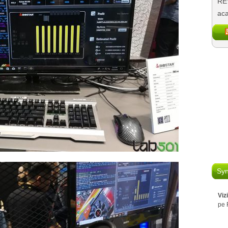
REV
aca
Syn
Viz
pe 