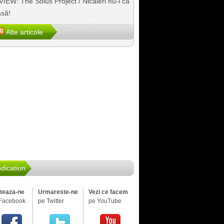
IEW: The Solus Project / Nicăieri nu-i ca
să!
Alte articole
dication
iteaza-ne
Urmareste-ne
Vezi ce facem
Facebook
pe Twitter
pe YouTube