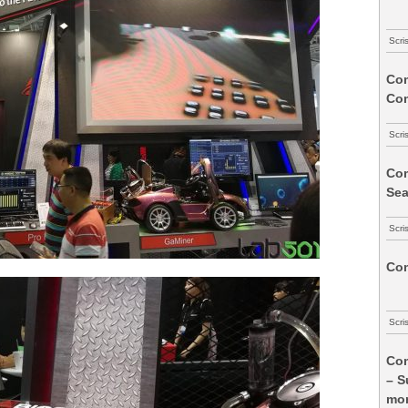
Scri
Com
Co
Scri
Com
Sea
Scri
Com
Scri
Com
– S
mon