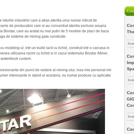
Cele
aturile industriei care a atras atentia unui numar ridicat de
Com
o serie de producatori care si-au concentrat atentia exclusiv asupra
 la Biostar, care au aratat nu mai putin de 5 modele de placi de baza
The
eaga de sisteme de mining gata construite.
Scri
modding-ul, intr-un build racit cu lichid, construit intr-o carcasa in
 utilizarea racirii cu lichid si in cazul sistemului Biostar iMiner,
Com
un waterblock custom.
Imp
Spa
mpresionanta din punct de vedere al mining-ului, insa mie personal imi
umer interesante in stand-ul acestora, nu numai produse cu aplicatie
Scri
Com
GI
Co
Scri
Com