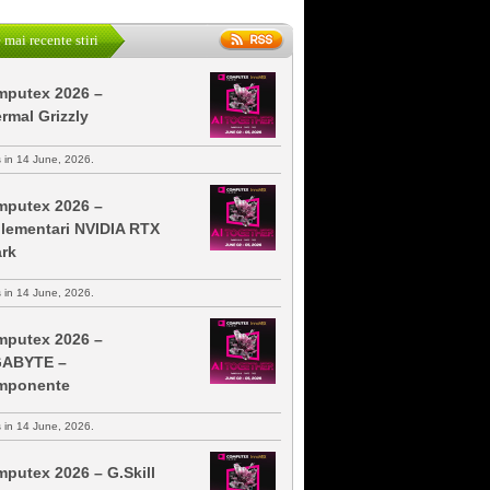
 mai recente stiri
putex 2026 –
rmal Grizzly
s in 14 June, 2026.
putex 2026 –
lementari NVIDIA RTX
rk
s in 14 June, 2026.
putex 2026 –
GABYTE –
mponente
s in 14 June, 2026.
putex 2026 – G.Skill