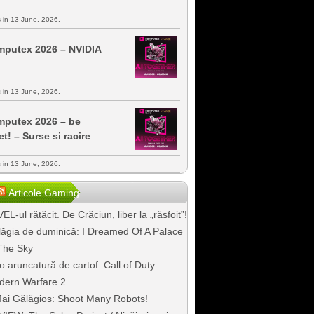
s in 13 June, 2026.
putex 2026 – NVIDIA
s in 13 June, 2026.
putex 2026 – be
et! – Surse si racire
s in 13 June, 2026.
Articole Gaming
EL-ul rătăcit. De Crăciun, liber la „răsfoit”!
ăgia de duminică: I Dreamed Of A Palace
The Sky
o aruncatură de cartof: Call of Duty
dern Warfare 2
ai Gălăgios: Shoot Many Robots!