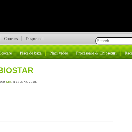
Concurs
Despre noi
Stocare
Placi de baza
Placi video
Procesoare & Chipseturi
Raci
BIOSTAR
oria:
Stiri
, in 13 June, 2018.