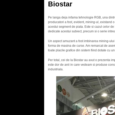
Biostar
Pe langa deja infama tehnologie RGB, una dintre l
producatori a fost, evident, mining-ul, existand 
acestui segment de piata. Este si cazul celor de
dedicate acestui subiect, precum si o serie intr
Un aspect amuzant a fost imbinarea mining-ului cu 
forma de masina de curse. Am remarcat de asemenea
toate placile grafice din sistem fiind dotate cu 
Per total, cei de la Biostar au avut o prezenta i
este dor de anii in care vedeam si produse cons
industriala.