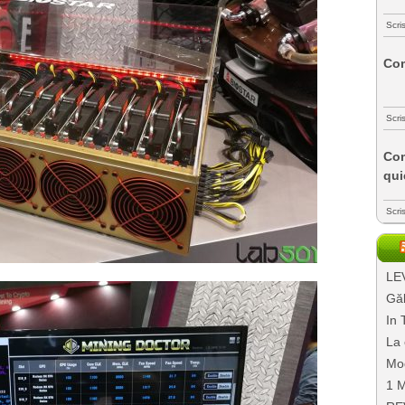
Scri
Com
Scri
Com
qui
Scri
LEV
Găl
In 
La 
Mo
1 M