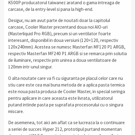
K500P producatorul taiwanez aratand o gama intreaga de
carcase, de la entry-level si pana la high-end.
Desigur, nu am avut parte de noutati doar la capitolul
carcase, Cooler Master prezentand doua noi AIO-uri
(Masterliquid Pro RGB), precum si un ventilator foarte
interesant, disponibil in doua versiuni (120×120, respectiv
120x240mm). Acestea se numesc Masterfan MF120 P1 ARGB,
respectiv Masterfan MF240 P1 ARGB si se remarca prin solutia
de iluminare, respectiv prin unirea a doua ventilatoare de
120mm intr-unul singur.
O alta noutate care va fi cu siguranta pe placul celor care nu
stiu care este cea mai buna metoda de a aplica pasta termica
este noua pasta produsa de Cooler Master, in special seringa
pentru aplicare in care aceasta este livrata, utilizatorul
putand intinde pasta pe suprafata procesorului cu o singura
miscare.
De asemenea, tot aici am aflat ca se lucreaza la o continuare
a seriei de succes Hyper 212, prototipul purtand momentan