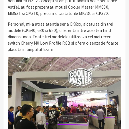
denumirea H212 Concept si am putut admira noile periferice.
Astfel, au fost prezentati mousii Cooler Master MM830,
MM531 si CM310, precum si tastaturile MK730 si CK372.
Personal, mi-a atras atentia seria CK6xx, alcatuita din trei
modele (CK640, 630 si 620), diferenta intre acestea fiind
dimensiunea. Toate trei modelele utilizeaza cel mai recent
switch Cherry MX Low Profile RGB si ofera o senzatie foarte
placuta in timpul utilizarii.